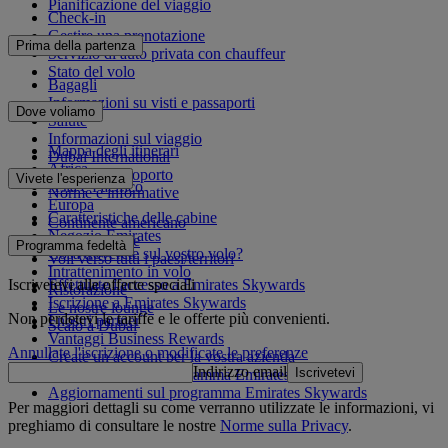
Pianificazione del viaggio
Check-in
Gestire una prenotazione
Prima della partenza
Servizio di auto privata con chauffeur
Stato del volo
Bagagli
Informazioni su visti e passaporti
Dove voliamo
Salute
Informazioni sul viaggio
Mappa degli itinerari
Dubai International
Africa
Da e per l'aeroporto
Vivete l'esperienza
Asia e Pacifico
Norme e informative
Europa
Caratteristiche delle cabine
Continente americano
Negozio Emirates
Medio Oriente
Programma fedeltà
Cosa troverete sul vostro volo?
Voli verso tutti i paesi/territori
Intrattenimento in volo
Iscrivetevi alle offerte speciali
Effettuate l'accesso a Emirates Skywards
Ristorazione
Iscrizione a Emirates Skywards
Le nostre lounge
Non perdetevi le tariffe e le offerte più convenienti.
I nostri partner
Scalo a Dubai
Vantaggi Business Rewards
Annullate l'iscrizione o modificate le preferenze
Create un account per la vostra azienda
Indirizzo email
Iscrivetevi
Regolamento del programma Emirates Skywards
Aggiornamenti sul programma Emirates Skywards
Per maggiori dettagli su come verranno utilizzate le informazioni, vi
preghiamo di consultare le nostre
Norme sulla Privacy
.