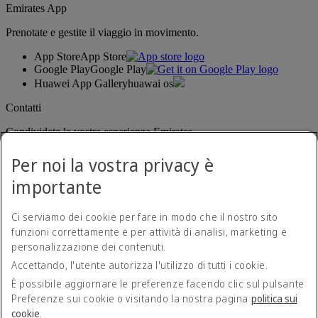
Emirates App
Prenotate e gestite il viaggio in movimento.
App Store
App Store
Google Play
Google Play
Huawei App Gallery
huawai os
Contatti
Condividete la vostra esperienza Emirates.
Per noi la vostra privacy è
importante
Ci serviamo dei cookie per fare in modo che il nostro sito
funzioni correttamente e per attività di analisi, marketing e
personalizzazione dei contenuti.
Dichiarazione di accessibilità
Accettando, l'utente autorizza l'utilizzo di tutti i cookie.
Contatti
Norme sulla privacy
È possibile aggiornare le preferenze facendo clic sul pulsante
Termini e condizioni
Preferenze sui cookie o visitando la nostra pagina
politica sui
Politica sui cookie
cookie
.