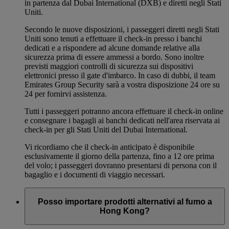
in partenza dal Dubai International (DXB) e diretti negli Stati
Uniti.
Secondo le nuove disposizioni, i passeggeri diretti negli Stati
Uniti sono tenuti a effettuare il check-in presso i banchi
dedicati e a rispondere ad alcune domande relative alla
sicurezza prima di essere ammessi a bordo. Sono inoltre
previsti maggiori controlli di sicurezza sui dispositivi
elettronici presso il gate d'imbarco. In caso di dubbi, il team
Emirates Group Security sarà a vostra disposizione 24 ore su
24 per fornirvi assistenza.
Tutti i passeggeri potranno ancora effettuare il check-in online
e consegnare i bagagli ai banchi dedicati nell'area riservata ai
check-in per gli Stati Uniti del Dubai International.
Vi ricordiamo che il check-in anticipato è disponibile
esclusivamente il giorno della partenza, fino a 12 ore prima
del volo; i passeggeri dovranno presentarsi di persona con il
bagaglio e i documenti di viaggio necessari.
Posso importare prodotti alternativi al fumo a
Hong Kong?