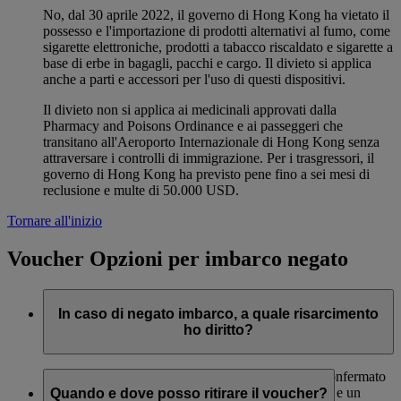
No, dal 30 aprile 2022, il governo di Hong Kong ha vietato il
possesso e l'importazione di prodotti alternativi al fumo, come
sigarette elettroniche, prodotti a tabacco riscaldato e sigarette a
base di erbe in bagagli, pacchi e cargo. Il divieto si applica
anche a parti e accessori per l'uso di questi dispositivi.
Il divieto non si applica ai medicinali approvati dalla
Pharmacy and Poisons Ordinance e ai passeggeri che
transitano all'Aeroporto Internazionale di Hong Kong senza
attraversare i controlli di immigrazione. Per i trasgressori, il
governo di Hong Kong ha previsto pene fino a sei mesi di
reclusione e multe di 50.000 USD.
Tornare all'inizio
Voucher Opzioni per imbarco negato
In caso di negato imbarco, a quale risarcimento
ho diritto?
In caso di negato imbarco, viene offerto un posto confermato
sul primo volo disponibile per la destinazione finale e un
Quando e dove posso ritirare il voucher?