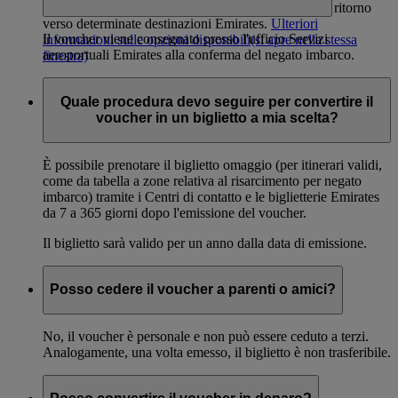
voucher valido per un biglietto omaggio di andata e ritorno
verso determinate destinazioni Emirates.
Ulteriori
Il voucher viene consegnato presso l'ufficio Servizi
informazioni sulle opzioni disponibili
(si apre nella stessa
aeroportuali Emirates alla conferma del negato imbarco.
finestra)
Le norme sul risarcimento in caso di imbarco negato possono
Quale procedura devo seguire per convertire il
variare in base al regolamento locale.
voucher in un biglietto a mia scelta?
È possibile prenotare il biglietto omaggio (per itinerari validi,
come da tabella a zone relativa al risarcimento per negato
imbarco) tramite i Centri di contatto e le biglietterie Emirates
da 7 a 365 giorni dopo l'emissione del voucher.
Il biglietto sarà valido per un anno dalla data di emissione.
Posso cedere il voucher a parenti o amici?
No, il voucher è personale e non può essere ceduto a terzi.
Analogamente, una volta emesso, il biglietto è non trasferibile.