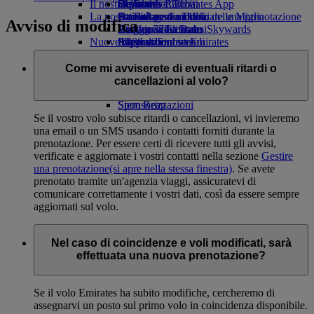
Il nostro pianeta
tab
Bevande
Giocattoli
Da Roma a Dubai
Skywards Rail
Cellulare ed Emirates App
La nostra flotta
Attività per bambini
Attività sostenibili
Da Bologna a Dubai
Strumento di calcolo delle Miglia
Cancellare o modificare una prenotazione
Avviso di modifica
Boeing 777
Politica ambientale
Da Venezia a Dubai
Accesso a Emirates Skywards
Viaggio modificato
Nuove destinazioni
A380 di Emirates
Rapporti ambientali
Skywards+
Informazioni su Emirates
Le nostre comunità
A350 di Emirates
Helsinki
Emirates Executive
Emirates Airline Foundation
Hangzhou
Emirates
Come mi avviserete di eventuali ritardi o
Disposizione dei posti
Airline Foundation Opens an external link
Đà Nẵng
cancellazioni al volo?
in a new tab
Shenzhen
Sponsorizzazioni
Siem Reap
Se il vostro volo subisce ritardi o cancellazioni, vi invieremo
una email o un SMS usando i contatti forniti durante la
prenotazione. Per essere certi di ricevere tutti gli avvisi,
verificate e aggiornate i vostri contatti nella sezione
Gestire
una prenotazione
(si apre nella stessa finestra)
. Se avete
prenotato tramite un'agenzia viaggi, assicuratevi di
comunicare correttamente i vostri dati, così da essere sempre
aggiornati sul volo.
Nel caso di coincidenze e voli modificati, sarà
effettuata una nuova prenotazione?
Se il volo Emirates ha subito modifiche, cercheremo di
assegnarvi un posto sul primo volo in coincidenza disponibile.