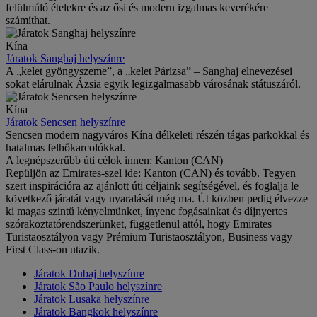
felülmúló ételekre és az ősi és modern izgalmas keverékére
számíthat.
Kína
Járatok Sanghaj helyszínre
A „kelet gyöngyszeme”, a „kelet Párizsa” – Sanghaj elnevezései
sokat elárulnak Ázsia egyik legizgalmasabb városának státuszáról.
Kína
Járatok Sencsen helyszínre
Sencsen modern nagyváros Kína délkeleti részén tágas parkokkal és
hatalmas felhőkarcolókkal.
A legnépszerűbb úti célok innen: Kanton (CAN)
Repüljön az Emirates-szel ide: Kanton (CAN) és tovább. Tegyen
szert inspirációra az ajánlott úti céljaink segítségével, és foglalja le
következő járatát vagy nyaralását még ma. Út közben pedig élvezze
ki magas szintű kényelmünket, ínyenc fogásainkat és díjnyertes
szórakoztatórendszerünket, függetlenül attól, hogy Emirates
Turistaosztályon vagy Prémium Turistaosztályon, Business vagy
First Class-on utazik.
Járatok Dubaj helyszínre
Járatok São Paulo helyszínre
Járatok Lusaka helyszínre
Járatok Bangkok helyszínre