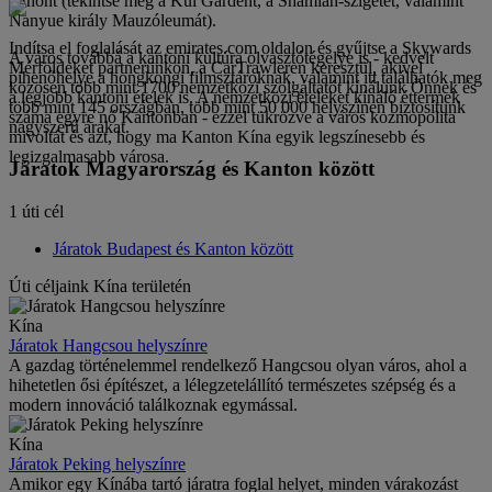
otthont (tekintse meg a Kui Gardent, a Shamian-szigetet, valamint
Nanyue király Mauzóleumát).
Indítsa el foglalását az emirates.com oldalon és gyűjtse a Skywards
A város továbbá a kantoni kultúra olvasztótégelye is - kedvelt
Mérföldeket partnerünkön, a CarTrawleren keresztül, akivel
pihenőhelye a hongkongi filmsztároknak, valamint itt találhatók meg
közösen több mint 1700 nemzetközi szolgáltatót kínálunk Önnek és
a legjobb kantoni ételek is. A nemzetközi ételeket kínáló éttermek
több mint 145 országban, több mint 50 000 helyszínen biztosítunk
száma egyre nő Kantonban - ezzel tükrözve a város kozmopolita
nagyszerű árakat.
mivoltát és azt, hogy ma Kanton Kína egyik legszínesebb és
legizgalmasabb városa.
Járatok Magyarország és Kanton között
1 úti cél
Járatok Budapest és Kanton között
Úti céljaink Kína területén
Kína
Járatok Hangcsou helyszínre
A gazdag történelemmel rendelkező Hangcsou olyan város, ahol a
hihetetlen ősi építészet, a lélegzetelállító természetes szépség és a
modern innováció találkoznak egymással.
Kína
Járatok Peking helyszínre
Amikor egy Kínába tartó járatra foglal helyet, minden várakozást