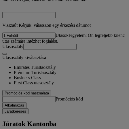
-
Visszaút Kérjük, válasszon egy érkezési dátumot
Utasok
Figyelem: Ön legfeljebb kilenc
utas számára intézhet foglalást.
Utasosztály
Utasosztály kiválasztása
Emirates Turistaosztály
Prémium Turistaosztály
Business Class
First Class utasosztály
Promóciós kód használata
Promóciós kód
Alkalmazás
Járatkeresés
Járatok Kantonba