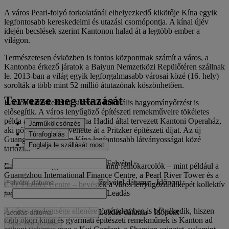
A város Pearl-folyó torkolatánál elhelyezkedő kikötője Kína egyik
legfontosabb kereskedelmi és utazási csomópontja. A kínai újév
idején becslések szerint Kantonon halad át a legtöbb ember a
világon.
Természetesen évközben is fontos központnak számít a város, a
Kantonba érkező járatok a Baiyun Nemzetközi Repülőtéren szállnak
le. 2013-ban a világ egyik legforgalmasabb városai közé (16. hely)
sorolták a több mint 52 millió átutazónak köszönhetően.
Tervezze meg utazását
Kanton kereskedelmi sikerei a kulturális hagyományőrzést is
elősegítik. A város lenyűgöző építészeti remekműveire tökéletes
példa az iraki építész, Zaha Hadid által tervezett Kantoni Operaház,
Járműkölcsönzés
aki nőként elsőként vehette át a Pritzker építészeti díjat. Az új
Túrafoglalás
Guangdong Múzeum Kína legfontosabb látványosságai közé
Foglalja le szállását most
tartozik.
Felvétel
Ezenkívül az egyre növekvő számú felhőkarcolók – mint például a
Guangzhou International Finance Centre, a Pearl River Tower és a
Felvétel dátuma
-
Időpont
CTF Finance Centre – bevésték a város lenyűgöző látképét kollektív
Leadás
tudatunkba.
A város modernsége ellenére történelemben is bővelkedik, hiszen
Leadás dátuma
-
Időpont
több ókori kínai és gyarmati építészeti remekműnek is Kanton ad
Árak ellenőrzése