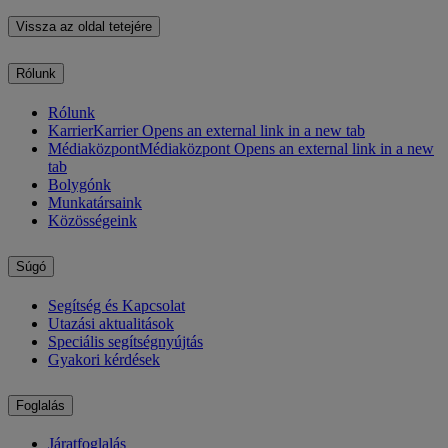
Vissza az oldal tetejére
Rólunk
Rólunk
Karrier
Karrier Opens an external link in a new tab
Médiaközpont
Médiaközpont Opens an external link in a new
tab
Bolygónk
Munkatársaink
Közösségeink
Súgó
Segítség és Kapcsolat
Utazási aktualitások
Speciális segítségnyújtás
Gyakori kérdések
Foglalás
Járatfoglalás