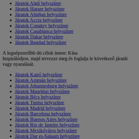
Járatok Algír helyszínre
Járatok Harare helyszínre
Járatok Abidjan helyszínre
Járatok Accra helyszínre
Járatok Conakry helyszínre
Járatok Casablanca helyszínre
Járatok Dakar helyszínre
Járatok Bagdad helyszínre
A legnépszerűbb úti célok innen: Kína
Inspirálódjon, majd tervezze meg és foglalja le következő járatát
vagy nyaralását.
Járatok Kairó helyszínre
Járatok Ammán helyszínre
Járatok Johannesburg helyszínre
Járatok Mauritius helyszínre
Járatok Bécs helyszínre
Járatok Tunisz helyszínre
Járatok Madrid helyszínre
Járatok Barcelona helyszínre
Járatok Buenos Aires helyszínre
Járatok Rio de Janeiro helyszínre
Járatok Mexikóváros helyszínre
Járatok Dar es-Salaam helyszínre