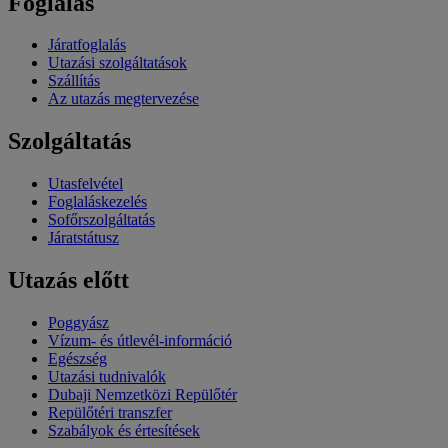
Foglalás
Járatfoglalás
Utazási szolgáltatások
Szállítás
Az utazás megtervezése
Szolgáltatás
Utasfelvétel
Foglaláskezelés
Sofőrszolgáltatás
Járatstátusz
Utazás előtt
Poggyász
Vízum- és útlevél-információ
Egészség
Utazási tudnivalók
Dubaji Nemzetközi Repülőtér
Repülőtéri transzfer
Szabályok és értesítések