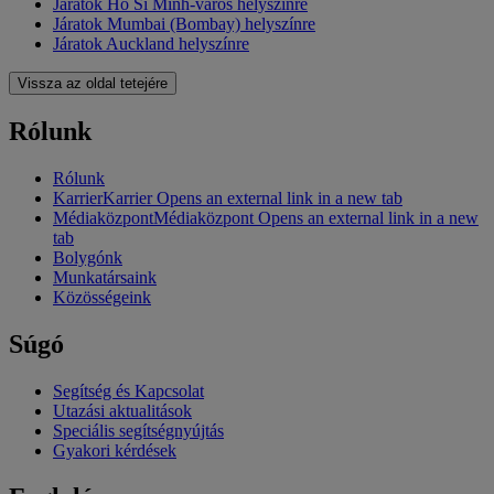
Járatok Ho Si Minh-város helyszínre
Járatok Mumbai (Bombay) helyszínre
Járatok Auckland helyszínre
Vissza az oldal tetejére
Rólunk
Rólunk
Karrier
Karrier Opens an external link in a new tab
Médiaközpont
Médiaközpont Opens an external link in a new
tab
Bolygónk
Munkatársaink
Közösségeink
Súgó
Segítség és Kapcsolat
Utazási aktualitások
Speciális segítségnyújtás
Gyakori kérdések