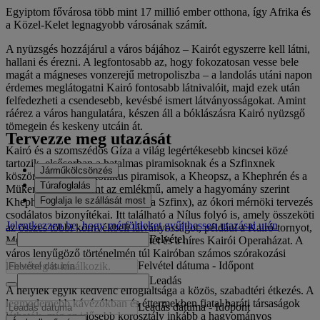
Egyiptom fővárosa több mint 17 millió ember otthona, így Afrika és
a Közel-Kelet legnagyobb városának számít.
A nyüzsgés hozzájárul a város bájához – Kairót egyszerre kell látni,
hallani és érezni. A legfontosabb az, hogy fokozatosan vesse bele
magát a mágneses vonzerejű metropoliszba – a landolás utáni napon
érdemes meglátogatni Kairó fontosabb látnivalóit, majd ezek után
felfedezheti a csendesebb, kevésbé ismert látványosságokat. Amint
ráérez a város hangulatára, készen áll a bóklászásra Kairó nyüzsgő
tömegein és keskeny utcáin át.
Tervezze meg utazását
Kairó és a szomszédos Gíza a világ legértékesebb kincsei közé
tartozik, elsősorban a hatalmas piramisoknak és a Szfinxnek
Járműkölcsönzés
köszönhetően. Az ikonikus piramisok, a Kheopsz, a Khephrén és a
Túrafoglalás
Mükerinosz, valamint az emlékmű, amely a hagyomány szerint
Foglalja le szállását most
Khephrén fáraó arcát ábrázolja (a Szfinx), az ókori mérnöki tervezés
csodálatos bizonyítékai. Itt található a Nílus folyó is, amely összeköti
Jelentkezzen be, hogy mérföldeket gyűjthessen utazásai után
az összes többi környékbeli látványosságot, például a Kairó-tornyot,
Felvétel
Muhammad Ali hatalmas mecsetét és a híres Kairói Operaházat. A
város lenyűgöző történelmén túl Kairóban számos szórakozási
Felvétel dátuma
-
Időpont
lehetőség is kínálkozik.
Leadás
A helyiek egyik kedvenc elfoglaltsága a közös, szabadtéri étkezés. A
legmodernebb kávézókban és éttermekben fiatal baráti társaságok
Leadás dátuma
-
Időpont
láthatók, míg az idősebb korosztály inkább a hagyományos