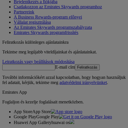
Bejelentkezés a fiókjába
Csatlakozzon az Emirates Skywards programhoz
Partnereink
A Business Rewards-program előnyei
Vállalat regisztrálása
Az Emirates Skywards programszabályzata
Emirates Skywards programfrissítés
Feliratkozás különleges ajánlatainkra
Tekintse meg legújabb viteldíjainkat és ajánlatainkat.
Leiratkozás vagy beállítások módosítása
E-mail cím
Feliratkozás
További információkért azzal kapcsolatban, hogy hogyan használjuk
fel adatait, kérjük, tekintse meg
adatvédelmi irányelvünket
.
Emirates App
Foglaljon és kezelje foglalásait menetközben.
App Store
App Store
Google Play
Google Play
Huawei App Gallery
huawai os