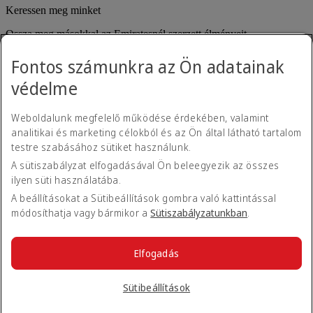
Keressen meg minket
Ossza meg másokkal az Emiratesnél szerzett élményeit.
Fontos számunkra az Ön adatainak
védelme
Weboldalunk megfelelő működése érdekében, valamint
analitikai és marketing célokból és az Ön által látható tartalom
testre szabásához sütiket használunk.
Hozzáférhetőségi nyilatkozat
A sütiszabályzat elfogadásával Ön beleegyezik az összes
Kapcsolat
ilyen süti használatába.
Adatvédelmi irányelvek
Felhasználási feltételek
A beállításokat a Sütibeállítások gombra való kattintással
Cookie-szabályzat
módosíthatja vagy bármikor a
Sütiszabályzatunkban
.
Kiberbiztonság
Átláthatósági nyilatkozat a modernkori rabszolgaságról szóló
törvény alapján
Elfogadás
Oldaltérkép
© 2026 The Emirates Group. Minden jog fenntartva.
Sütibeállítások