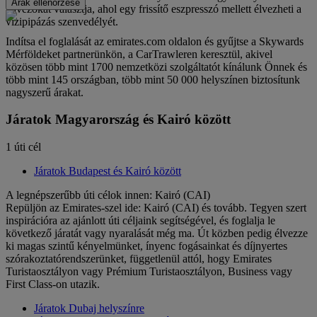
Árak ellenőrzése
kávézókat választja, ahol egy frissítő eszpresszó mellett élvezheti a
vízipipázás szenvedélyét.
Indítsa el foglalását az emirates.com oldalon és gyűjtse a Skywards
Mérföldeket partnerünkön, a CarTrawleren keresztül, akivel
közösen több mint 1700 nemzetközi szolgáltatót kínálunk Önnek és
több mint 145 országban, több mint 50 000 helyszínen biztosítunk
nagyszerű árakat.
Járatok Magyarország és Kairó között
1 úti cél
Járatok Budapest és Kairó között
A legnépszerűbb úti célok innen: Kairó (CAI)
Repüljön az Emirates-szel ide: Kairó (CAI) és tovább. Tegyen szert
inspirációra az ajánlott úti céljaink segítségével, és foglalja le
következő járatát vagy nyaralását még ma. Út közben pedig élvezze
ki magas szintű kényelmünket, ínyenc fogásainkat és díjnyertes
szórakoztatórendszerünket, függetlenül attól, hogy Emirates
Turistaosztályon vagy Prémium Turistaosztályon, Business vagy
First Class-on utazik.
Járatok Dubaj helyszínre