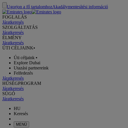
Ugorjon a fő tartalomhoz
Akadálymentesítési információ
FOGLALÁS
Járatkeresés
SZOLGÁLTATÁS
Járatkeresés
ÉLMÉNY
Járatkeresés
ÚTI CÉLJAINK
•
Úti céljaink
•
Explore Dubai
Utazási partnereink
Felfedezés
Járatkeresés
HŰSÉGPROGRAM
Járatkeresés
SÚGÓ
Járatkeresés
HU
Keresés
MENÜ