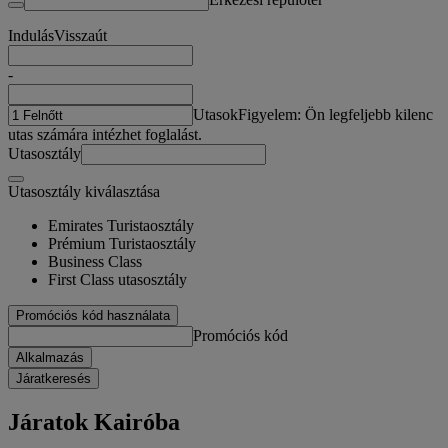
Indulás
Visszaút
-
Utasok
Figyelem: Ön legfeljebb kilenc
utas számára intézhet foglalást.
Utasosztály
Utasosztály kiválasztása
Emirates Turistaosztály
Prémium Turistaosztály
Business Class
First Class utasosztály
Promóciós kód használata
Promóciós kód
Alkalmazás
Járatkeresés
Járatok Kairóba