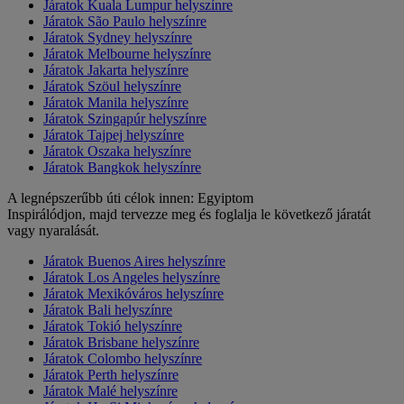
Járatok Kuala Lumpur helyszínre
Járatok São Paulo helyszínre
Járatok Sydney helyszínre
Járatok Melbourne helyszínre
Járatok Jakarta helyszínre
Járatok Szöul helyszínre
Járatok Manila helyszínre
Járatok Szingapúr helyszínre
Járatok Tajpej helyszínre
Járatok Oszaka helyszínre
Járatok Bangkok helyszínre
A legnépszerűbb úti célok innen: Egyiptom
Inspirálódjon, majd tervezze meg és foglalja le következő járatát
vagy nyaralását.
Járatok Buenos Aires helyszínre
Járatok Los Angeles helyszínre
Járatok Mexikóváros helyszínre
Járatok Bali helyszínre
Járatok Tokió helyszínre
Járatok Brisbane helyszínre
Járatok Colombo helyszínre
Járatok Perth helyszínre
Járatok Malé helyszínre