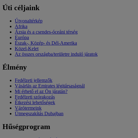
Úti céljaink
Útvonaltérkép
Afrika
Ázsia és a csendes-óceáni térség
Európa
Észak-, Közép- és Dél-Amerika
Közel-Kelet
Az összes országba/területre induló járatok
Élmény
Fedélzeti jellemzők
Vásárlás az Emirates légitársaságnál
Mi érhető el az Ön járatán?
Fedélzeti szórakozás
Étkezési lehetőségek
Várótermeink
Útmegszakítás Dubajban
Hűségprogram