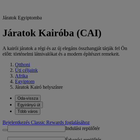
Járatok Egyiptomba
Járatok Kairóba (CAI)
A kairói járatok a régi és az új elegáns összhangját tárják fel Ön
előtt: történelmi látnivalókat és a modern építészet remekeit.
Otthoni
Úti céljaink
Afrika
Egyiptom
Járatok Kairó helyszínre
Oda-vissza
Egyirányú út
Több város
Bejelentkezés Classic Rewards foglalásához
Indulási repülőtér
Érkezési repülőtér