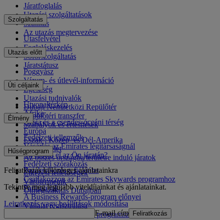
Járatfoglalás
Utazási szolgáltatások
Szolgáltatás
Szállítás
Az utazás megtervezése
Utasfelvétel
Foglaláskezelés
Utazás előtt
Sofőrszolgáltatás
Járatstátusz
Poggyász
Vízum- és útlevél-információ
Úti céljaink
Egészség
Utazási tudnivalók
Útvonaltérkép
Dubaji Nemzetközi Repülőtér
Afrika
Repülőtéri transzfer
Élmény
Ázsia és a csendes-óceáni térség
Szabályok és értesítések
Európa
Fedélzeti jellemzők
Észak-, Közép- és Dél-Amerika
Vásárlás az Emirates légitársaságnál
Közel-Kelet
Hűségprogram
Mi érhető el az Ön járatán?
Az összes országba/területre induló járatok
Fedélzeti szórakozás
Feliratkozás különleges ajánlatainkra
Bejelentkezés a fiókjába
Étkezési lehetőségek
Csatlakozzon az Emirates Skywards programhoz
Várótermeink
Tekintse meg legújabb viteldíjainkat és ajánlatainkat.
Partnereink
Útmegszakítás Dubajban
A Business Rewards-program előnyei
Leiratkozás vagy beállítások módosítása
Vállalat regisztrálása
E-mail cím
Feliratkozás
Az Emirates Skywards programszabályzata