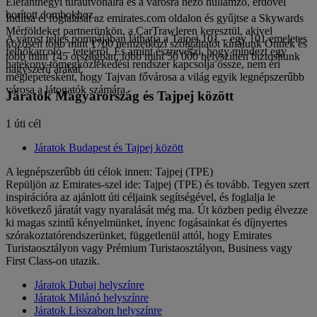
Elefánthegyi túraútvonalra és a városra néző hullámzó, erdővel
borított dombokhoz.
Indítsa el foglalását az emirates.com oldalon és gyűjtse a Skywards
Mérföldeket partnerünkön, a CarTrawleren keresztül, akivel
A várost teljes pompájában láthatja a Taipei 101 – egy 101 emeletes
közösen több mint 1700 nemzetközi szolgáltatót kínálunk Önnek és
felhőkarcoló – tetejéről. És amint észreveszi, hogy mindezt egy
több mint 145 országban, több mint 50 000 helyszínen biztosítunk
hatékony tömegközlekedési rendszer kapcsolja össze, nem éri
nagyszerű árakat.
meglepetésként, hogy Tajvan fővárosa a világ egyik legnépszerűbb
városa a látogatók számára.
Járatok Magyarország és Tajpej között
1 úti cél
Járatok Budapest és Tajpej között
A legnépszerűbb úti célok innen: Tajpej (TPE)
Repüljön az Emirates-szel ide: Tajpej (TPE) és tovább. Tegyen szert
inspirációra az ajánlott úti céljaink segítségével, és foglalja le
következő járatát vagy nyaralását még ma. Út közben pedig élvezze
ki magas szintű kényelmünket, ínyenc fogásainkat és díjnyertes
szórakoztatórendszerünket, függetlenül attól, hogy Emirates
Turistaosztályon vagy Prémium Turistaosztályon, Business vagy
First Class-on utazik.
Járatok Dubaj helyszínre
Járatok Milánó helyszínre
Járatok Lisszabon helyszínre