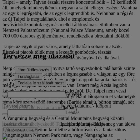
Taipei – amely Tajvan északi részére koncentrálódik – 12 kerületből
áll, amelyek mindegyikének megvan a saját jellegzetessége. Wanhua
az egyik legrégebbi, de az egyik legtrendibb is. Neihuban a régi és
az új Taipei is megtalálható, ahol a templomok és
bevásárlóközpontok egymás mellett álldogálnak. Shilinben van a
Nemzeti Palotamúzeum (National Palace Museum), amely közel
700 000 darabos gyűjteménnyel rendelkezik a birodalmi időkből.
Taipei az egyik olyan város, amely láthatóan sohasem alszik.
Éjszakai piacok töltik meg a levegőt gombócok, tésztás
Tervezze meg utazását
marhahúsleves és jégkásadesszertek látványával és illatával.
Nem csupán éjjel-nappal nyitva tartó vegyesboltok találhatók szinte
Járműkölcsönzés
minden utcasarkon (Taipeiben a legmagasabb a világon az egy főre
Túrafoglalás
jutó vegyesboltok száma), hanem éjjel-nappali karaoke bárok is – és
Foglalja le szállását most
még éjjel-nappali könyvesbolt is van. Ismert még Ázsia legjobb
kávéházairól és a virágzó zenei palettáról. De Taipei nem veszi
Felvétel
magát túl komolyan – ennek bizonyítékául látogasson el valamelyik
téma köré szerveződő étterembe (Barbie témájú, börtön témájú, sőt
Felvétel dátuma
-
Időpont
még vécé témájú is akad a kínálatban).
Leadás
A Yangming-hegység és a Central Mountains hegység közötti
Leadás dátuma
-
Időpont
medencében elhelyezkedő Taipei pompás tájakkal is meg van áldva.
Látogasson el a Beitou kerületbe a hőforrások és a fantasztikus
Árak ellenőrzése
Yangmingshan Nemzeti Park miatt, vagy Nangangba az