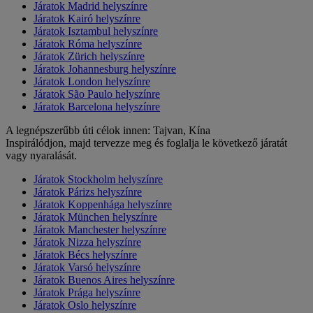
Járatok Madrid helyszínre
Járatok Kairó helyszínre
Járatok Isztambul helyszínre
Járatok Róma helyszínre
Járatok Zürich helyszínre
Járatok Johannesburg helyszínre
Járatok London helyszínre
Járatok São Paulo helyszínre
Járatok Barcelona helyszínre
A legnépszerűbb úti célok innen: Tajvan, Kína
Inspirálódjon, majd tervezze meg és foglalja le következő járatát
vagy nyaralását.
Járatok Stockholm helyszínre
Járatok Párizs helyszínre
Járatok Koppenhága helyszínre
Járatok München helyszínre
Járatok Manchester helyszínre
Járatok Nizza helyszínre
Járatok Bécs helyszínre
Járatok Varsó helyszínre
Járatok Buenos Aires helyszínre
Járatok Prága helyszínre
Járatok Oslo helyszínre