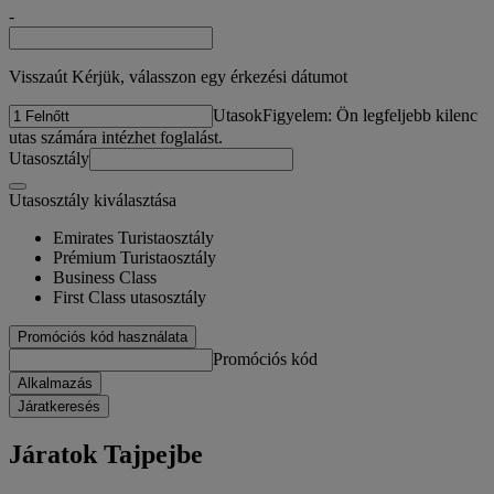
-
Visszaút Kérjük, válasszon egy érkezési dátumot
Utasok
Figyelem: Ön legfeljebb kilenc
utas számára intézhet foglalást.
Utasosztály
Utasosztály kiválasztása
Emirates Turistaosztály
Prémium Turistaosztály
Business Class
First Class utasosztály
Promóciós kód használata
Promóciós kód
Alkalmazás
Járatkeresés
Járatok Tajpejbe