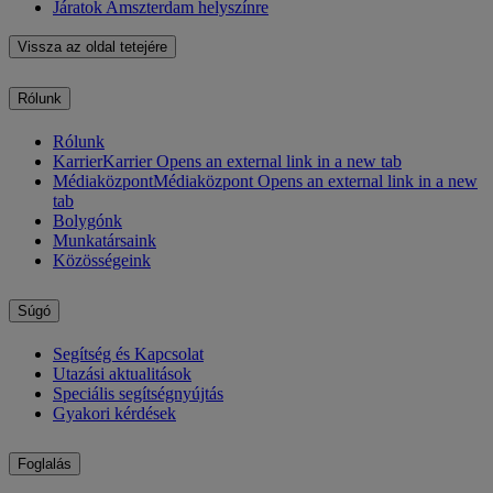
Járatok Amszterdam helyszínre
Vissza az oldal tetejére
Rólunk
Rólunk
Karrier
Karrier Opens an external link in a new tab
Médiaközpont
Médiaközpont Opens an external link in a new
tab
Bolygónk
Munkatársaink
Közösségeink
Súgó
Segítség és Kapcsolat
Utazási aktualitások
Speciális segítségnyújtás
Gyakori kérdések
Foglalás