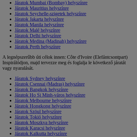
Járatok Mumbai (Bombay) helyszínre
Járatok Mauritius helyszínre
Járatok Seychelle-szigetek helyszínre
Járatok Jakarta helyszínre
Járatok Manila helyszínre
Járatok Malé helyszínre
Járatok Delhi helyszínre
Járatok Medina (Madinah) helyszínre
Járatok Perth helyszínre
A legnépszerűbb úti célok innen: Côte d'Ivoire (Elefántcsontpart)
Inspirálódjon, majd tervezze meg és foglalja le következő járatát
vagy nyaralását.
Járatok Sydney helyszínre
Járatok Csennai (Madras) helyszínre
Járatok Bangkok helyszínre
Járatok Ho Si Minh-város helyszínre
Járatok Melbourne helyszínre
Járatok Hongkong helyszínre
Járatok Szöul helyszínre
Járatok Tokió helyszínre
Járatok Moszkva helyszínre
Járatok Karacsi helyszínre
Járatok Kalkutta helyszínre