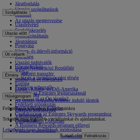
Járatfoglalás
Utazási szolgáltatások
Szolgáltatás
Szállítás
Az utazás megtervezése
Utasfelvétel
Foglaláskezelés
Utazás előtt
Sofőrszolgáltatás
Járatstátusz
Poggyász
Vízum- és útlevél-információ
Úti céljaink
Egészség
Utazási tudnivalók
Útvonaltérkép
Dubaji Nemzetközi Repülőtér
Afrika
Repülőtéri transzfer
Élmény
Ázsia és a csendes-óceáni térség
Szabályok és értesítések
Európa
Fedélzeti jellemzők
Észak-, Közép- és Dél-Amerika
Vásárlás az Emirates légitársaságnál
Közel-Kelet
Hűségprogram
Mi érhető el az Ön járatán?
Az összes országba/területre induló járatok
Fedélzeti szórakozás
Feliratkozás különleges ajánlatainkra
Bejelentkezés a fiókjába
Étkezési lehetőségek
Csatlakozzon az Emirates Skywards programhoz
Várótermeink
Tekintse meg legújabb viteldíjainkat és ajánlatainkat.
Partnereink
Útmegszakítás Dubajban
A Business Rewards-program előnyei
Leiratkozás vagy beállítások módosítása
Vállalat regisztrálása
E-mail cím
Feliratkozás
Az Emirates Skywards programszabályzata