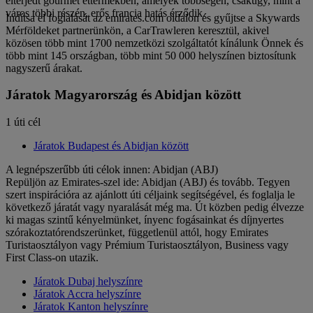
elterjedt gourmet éttermekben, amelyek többségén, csakúgy, mint a
város többi részén, erős francia hatás érződik.
Indítsa el foglalását az emirates.com oldalon és gyűjtse a Skywards
Mérföldeket partnerünkön, a CarTrawleren keresztül, akivel
közösen több mint 1700 nemzetközi szolgáltatót kínálunk Önnek és
több mint 145 országban, több mint 50 000 helyszínen biztosítunk
nagyszerű árakat.
Járatok Magyarország és Abidjan között
1 úti cél
Járatok Budapest és Abidjan között
A legnépszerűbb úti célok innen: Abidjan (ABJ)
Repüljön az Emirates-szel ide: Abidjan (ABJ) és tovább. Tegyen
szert inspirációra az ajánlott úti céljaink segítségével, és foglalja le
következő járatát vagy nyaralását még ma. Út közben pedig élvezze
ki magas szintű kényelmünket, ínyenc fogásainkat és díjnyertes
szórakoztatórendszerünket, függetlenül attól, hogy Emirates
Turistaosztályon vagy Prémium Turistaosztályon, Business vagy
First Class-on utazik.
Járatok Dubaj helyszínre
Járatok Accra helyszínre
Járatok Kanton helyszínre