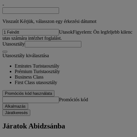
-
Visszaút Kérjük, válasszon egy érkezési dátumot
Utasok
Figyelem: Ön legfeljebb kilenc
utas számára intézhet foglalást.
Utasosztály
Utasosztály kiválasztása
Emirates Turistaosztály
Prémium Turistaosztály
Business Class
First Class utasosztály
Promóciós kód használata
Promóciós kód
Alkalmazás
Járatkeresés
Járatok Abidzsánba