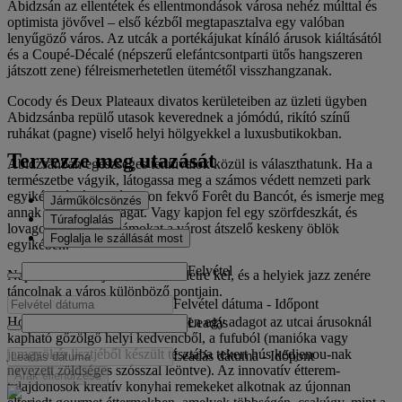
Abidzsán az ellentétek és ellentmondások városa nehéz múlttal és
optimista jövővel – első kézből megtapasztalva egy valóban
lenyűgöző város. Az utcák a portékájukat kínáló árusok kiáltásától
és a Coupé-Décalé (népszerű elefántcsontparti ütős hangszeren
játszott zene) félreismerhetetlen ütemétől visszhangzanak.
Cocody és Deux Plateaux divatos kerületeiben az üzleti ügyben
Abidzsánba repülő utasok keverednek a jómódú, rikító színű
ruhákat (pagne) viselő helyi hölgyekkel a luxusbutikokban.
Tervezze meg utazását
Abidzsánban egészséges tennivalók közül is választhatunk. Ha a
természetbe vágyik, látogassa meg a számos védett nemzeti park
egyikét, például az északon fekvő Forêt du Bancót, és ismerje meg
Járműkölcsönzés
annak színes állatvilágát. Vagy kapjon fel egy szörfdeszkát, és
Túrafoglalás
lovagolja meg a hullámokat a várost átszelő keskeny öblök
Foglalja le szállását most
egyikében.
Felvétel
Napelemente idején Abidzsán életre kel, és a helyiek jazz zenére
táncolnak a város különböző pontjain.
Felvétel dátuma
-
Időpont
Hogy megőrizze energiáját, egyen egy adagot az utcai árusoknál
Leadás
kapható gőzölgő helyi kedvencből, a fufuból (manióka vagy
jamgyökér lisztjéből készült tésztába tekert hús kedjenou-nak
Leadás dátuma
-
Időpont
nevezett zöldséges szósszal leöntve). Az innovatív étterem-
Árak ellenőrzése
tulajdonosok kreatív konyhai remekeket alkotnak az újonnan