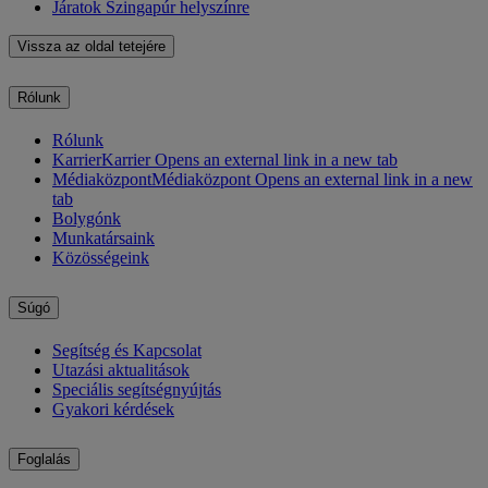
Járatok Szingapúr helyszínre
Vissza az oldal tetejére
Rólunk
Rólunk
Karrier
Karrier Opens an external link in a new tab
Médiaközpont
Médiaközpont Opens an external link in a new
tab
Bolygónk
Munkatársaink
Közösségeink
Súgó
Segítség és Kapcsolat
Utazási aktualitások
Speciális segítségnyújtás
Gyakori kérdések
Foglalás