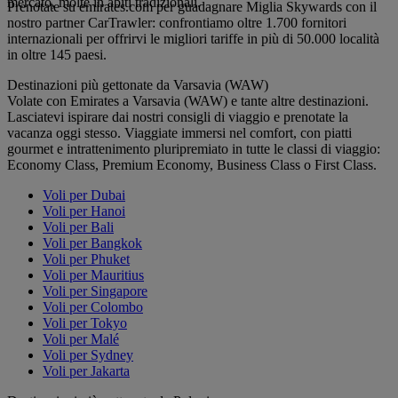
mercato, molte in abiti tradizionali.
Prenotate su emirates.com per guadagnare Miglia Skywards con il
nostro partner CarTrawler: confrontiamo oltre 1.700 fornitori
internazionali per offrirvi le migliori tariffe in più di 50.000 località
in oltre 145 paesi.
Destinazioni più gettonate da Varsavia (WAW)
Volate con Emirates a Varsavia (WAW) e tante altre destinazioni.
Lasciatevi ispirare dai nostri consigli di viaggio e prenotate la
vacanza oggi stesso. Viaggiate immersi nel comfort, con piatti
gourmet e intrattenimento pluripremiato in tutte le classi di viaggio:
Economy Class, Premium Economy, Business Class o First Class.
Voli per Dubai
Voli per Hanoi
Voli per Bali
Voli per Bangkok
Voli per Phuket
Voli per Mauritius
Voli per Singapore
Voli per Colombo
Voli per Tokyo
Voli per Malé
Voli per Sydney
Voli per Jakarta