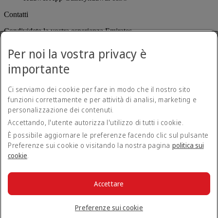
Contatti
Condividete la vostra esperienza Emirates.
Per noi la vostra privacy è
importante
Ci serviamo dei cookie per fare in modo che il nostro sito
funzioni correttamente e per attività di analisi, marketing e
personalizzazione dei contenuti.
Dichiarazione di accessibilità
Accettando, l'utente autorizza l'utilizzo di tutti i cookie.
Contatti
Norme sulla privacy
È possibile aggiornare le preferenze facendo clic sul pulsante
Termini e condizioni
Preferenze sui cookie o visitando la nostra pagina
politica sui
Politica sui cookie
cookie
.
Sicurezza informatica
Dichiarazione di trasparenza relativa alla legge sulla schiavitù
moderna (Modern Slavery Act)
Accettare
Mappa del sito
© 2026 The Emirates Group. Tutti i diritti riservati.
Preferenze sui cookie