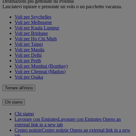
Destinazioni più gettonate da Polonia
Lasciatevi ispirare e prenotate un volo o un pacchetto vacanza.
Voli per Seychelles
Voli per Melbourne
Voli per Kuala Lumpur
Voli per Brisbane
Voli per Ho Chi Minh
Voli per Taipei
Voli per Manila
Voli per Delhi
Voli per Perth
Voli per Mumbai (Bombay)
Voli per Chennai (Madras)
Voli per Osaka
Tornare all'inizio
Chi siamo
Chi siamo
Lavorare con Emirates
Lavorare con Emirates Opens an
external link in a new tab
Centro notizie
Centro notizie Opens an external link in a new
tab