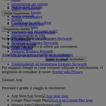
Informazioni sul viaggio
Mappa degli itinerari
Dubai International
Africa
Da e per l'aeroporto
Vivete l'esperienza
Asia e Pacifico
Norme e informative
Europa
Caratteristiche delle cabine
Continente americano
Negozio Emirates
Medio Oriente
Programma fedeltà
Cosa troverete sul vostro volo?
Voli verso tutti i paesi/territori
Intrattenimento in volo
Iscrivetevi alle offerte speciali
Effettuate l'accesso a Emirates Skywards
Ristorazione
Iscrizione a Emirates Skywards
Le nostre lounge
Non perdetevi le tariffe e le offerte più convenienti.
I nostri partner
Scalo a Dubai
Vantaggi Business Rewards
Annullate l'iscrizione o modificate le preferenze
Create un account per la vostra azienda
Indirizzo email
Iscrivetevi
Regolamento del programma Emirates Skywards
Aggiornamenti sul programma Emirates Skywards
Per maggiori dettagli su come verranno utilizzate le informazioni, vi
preghiamo di consultare le nostre
Norme sulla Privacy
.
Emirates App
Prenotate e gestite il viaggio in movimento.
App Store
App Store
Google Play
Google Play
Huawei App Gallery
huawai os