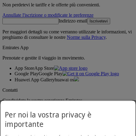
Non perdetevi le tariffe e le offerte più convenienti.
Annullate l'iscrizione o modificate le preferenze
Indirizzo email
Iscrivetevi
Per maggiori dettagli su come verranno utilizzate le informazioni, vi
preghiamo di consultare le nostre
Norme sulla Privacy
.
Emirates App
Prenotate e gestite il viaggio in movimento.
App Store
App Store
Google Play
Google Play
Huawei App Gallery
huawai os
Contatti
Condividete la vostra esperienza Emirates.
Per noi la vostra privacy è
importante