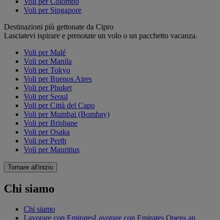
Voli per Colombo
Voli per Singapore
Destinazioni più gettonate da Cipro
Lasciatevi ispirare e prenotate un volo o un pacchetto vacanza.
Voli per Malé
Voli per Manila
Voli per Tokyo
Voli per Buenos Aires
Voli per Phuket
Voli per Seoul
Voli per Città del Capo
Voli per Mumbai (Bombay)
Voli per Brisbane
Voli per Osaka
Voli per Perth
Voli per Mauritius
Tornare all'inizio
Chi siamo
Chi siamo
Lavorare con Emirates
Lavorare con Emirates Opens an