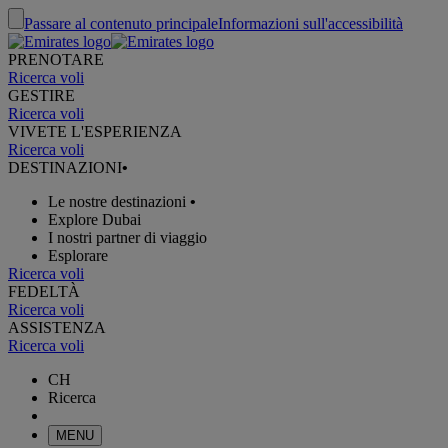
Passare al contenuto principale
Informazioni sull'accessibilità
PRENOTARE
Ricerca voli
GESTIRE
Ricerca voli
VIVETE L'ESPERIENZA
Ricerca voli
DESTINAZIONI
•
Le nostre destinazioni
•
Explore Dubai
I nostri partner di viaggio
Esplorare
Ricerca voli
FEDELTÀ
Ricerca voli
ASSISTENZA
Ricerca voli
CH
Ricerca
MENU