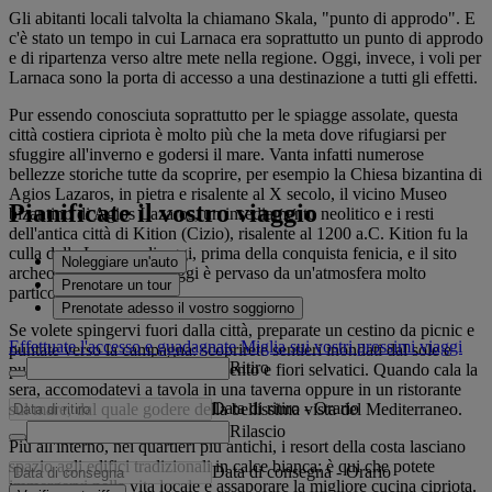
Gli abitanti locali talvolta la chiamano Skala, "punto di approdo". E
c'è stato un tempo in cui Larnaca era soprattutto un punto di approdo
e di ripartenza verso altre mete nella regione. Oggi, invece, i voli per
Larnaca sono la porta di accesso a una destinazione a tutti gli effetti.
Pur essendo conosciuta soprattutto per le spiagge assolate, questa
città costiera cipriota è molto più che la meta dove rifugiarsi per
sfuggire all'inverno e godersi il mare. Vanta infatti numerose
bellezze storiche tutte da scoprire, per esempio la Chiesa bizantina di
Agios Lazaros, in pietra e risalente al X secolo, il vicino Museo
Pianificate il vostro viaggio
bizantino di Agios Lazaros, un insediamento neolitico e i resti
dell'antica città di Kition (Cizio), risalente al 1200 a.C. Kition fu la
culla della Larnaca di oggi, prima della conquista fenicia, e il sito
Noleggiare un'auto
archeologico visitabile oggi è pervaso da un'atmosfera molto
Prenotare un tour
particolare.
Prenotate adesso il vostro soggiorno
Se volete spingervi fuori dalla città, preparate un cestino da picnic e
Effettuate l'accesso e guadagnate Miglia sui vostri prossimi viaggi
puntate verso la campagna: scoprirete sentieri inondati dal sole e
Ritiro
punteggiati di limoni, mulini a vento e fiori selvatici. Quando cala la
sera, accomodatevi a tavola in una taverna oppure in un ristorante
Data di ritiro
-
Orario
sul mare, dal quale godere della bellissima vista del Mediterraneo.
Rilascio
Più all'interno, nei quartieri più antichi, i resort della costa lasciano
spazio agli edifici tradizionali in calce bianca: è qui che potete
Data di consegna
-
Orario
immergervi nella vita locale e assaporare la migliore cucina cipriota.