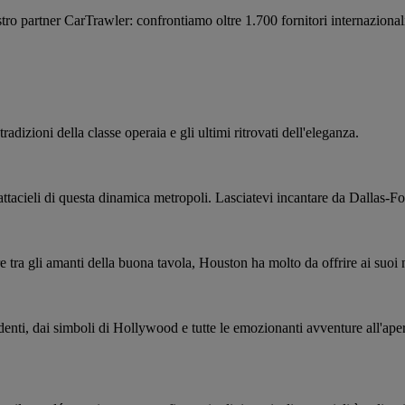
partner CarTrawler: confrontiamo oltre 1.700 fornitori internazionali per
radizioni della classe operaia e gli ultimi ritrovati dell'eleganza.
grattacieli di questa dinamica metropoli. Lasciatevi incantare da Dallas-Fo
re tra gli amanti della buona tavola, Houston ha molto da offrire ai suoi 
enti, dai simboli di Hollywood e tutte le emozionanti avventure all'aperto