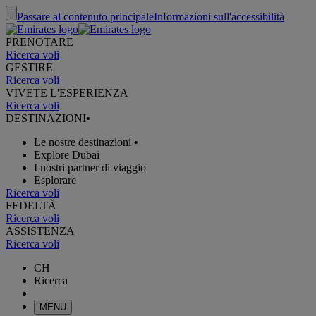
Passare al contenuto principale
Informazioni sull'accessibilità
PRENOTARE
Ricerca voli
GESTIRE
Ricerca voli
VIVETE L'ESPERIENZA
Ricerca voli
DESTINAZIONI
•
Le nostre destinazioni
•
Explore Dubai
I nostri partner di viaggio
Esplorare
Ricerca voli
FEDELTÀ
Ricerca voli
ASSISTENZA
Ricerca voli
CH
Ricerca
MENU