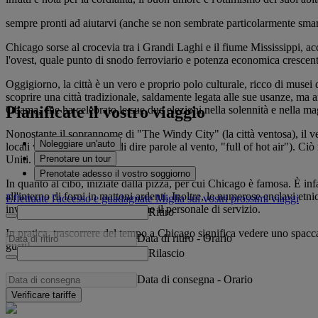
sempre pronti ad aiutarvi (anche se non sembrate particolarmente smarrit
Chicago sorse al crocevia tra i Grandi Laghi e il fiume Mississippi, a
l'ovest, quale punto di snodo ferroviario e potenza economica crescent
Oggigiorno, la città è un vero e proprio polo culturale, ricco di musei 
scoprire una città tradizionale, saldamente legata alle sue usanze, ma 
Pianificate il vostro viaggio
Obama, che ha celebrato le sue due elezioni nella solennità e nella mag
Nonostante il soprannome di "The Windy City" (la città ventosa), il ve
Noleggiare un'auto
locali venivano incolpati di dire parole al vento, "full of hot air"). C
Prenotare un tour
Uniti.
Prenotate adesso il vostro soggiorno
In quanto al cibo, iniziate dalla pizza, per cui Chicago è famosa. È infa
all'interno di forni in mattoni ardenti. Inoltre, le numerose enclavi et
Effettuate l'accesso e guadagnate Miglia sui vostri prossimi viaggi
invitanti e generose proprio come il personale di servizio.
Ritiro
In pratica, trascorrere del tempo a Chicago significa vedere uno spacca
Data di ritiro
-
Orario
gusti!
Rilascio
Data di consegna
-
Orario
Verificare tariffe