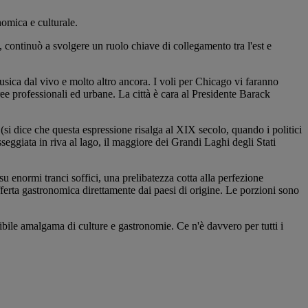
nomica e culturale.
 continuò a svolgere un ruolo chiave di collegamento tra l'est e
musica dal vivo e molto altro ancora. I voli per Chicago vi faranno
ree professionali ed urbane. La città è cara al Presidente Barack
si dice che questa espressione risalga al XIX secolo, quando i politici
seggiata in riva al lago, il maggiore dei Grandi Laghi degli Stati
su enormi tranci soffici, una prelibatezza cotta alla perfezione
offerta gastronomica direttamente dai paesi di origine. Le porzioni sono
dibile amalgama di culture e gastronomie. Ce n'è davvero per tutti i