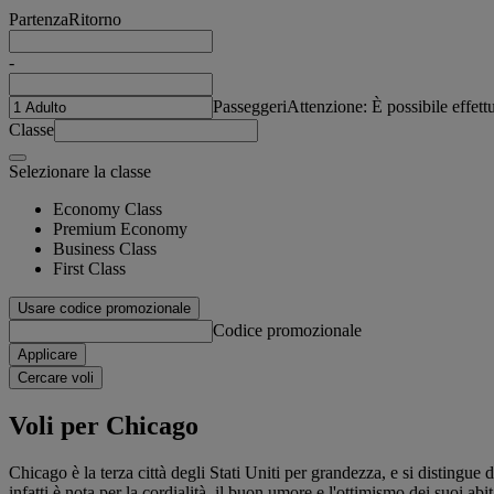
Partenza
Ritorno
-
Passeggeri
Attenzione: È possibile effet
Classe
Selezionare la classe
Economy Class
Premium Economy
Business Class
First Class
Usare codice promozionale
Codice promozionale
Applicare
Cercare voli
Voli per Chicago
Chicago è la terza città degli Stati Uniti per grandezza, e si distingu
infatti è nota per la cordialità, il buon umore e l'ottimismo dei suoi abit