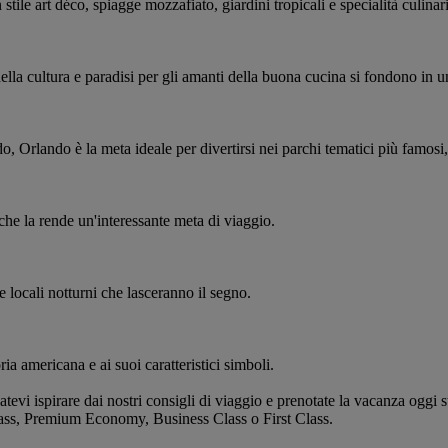
 stile art déco, spiagge mozzafiato, giardini tropicali e specialità culinar
ella cultura e paradisi per gli amanti della buona cucina si fondono in 
, Orlando è la meta ideale per divertirsi nei parchi tematici più famosi,
che la rende un'interessante meta di viaggio.
 e locali notturni che lasceranno il segno.
ia americana e ai suoi caratteristici simboli.
evi ispirare dai nostri consigli di viaggio e prenotate la vacanza oggi 
Class, Premium Economy, Business Class o First Class.