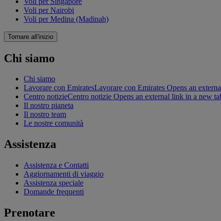
Voli per Singapore
Voli per Nairobi
Voli per Medina (Madinah)
Tornare all'inizio
Chi siamo
Chi siamo
Lavorare con Emirates
Lavorare con Emirates Opens an external
Centro notizie
Centro notizie Opens an external link in a new ta
Il nostro pianeta
Il nostro team
Le nostre comunità
Assistenza
Assistenza e Contatti
Aggiornamenti di viaggio
Assistenza speciale
Domande frequenti
Prenotare