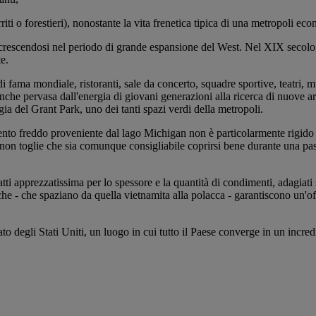
i o forestieri), nonostante la vita frenetica tipica di una metropoli eco
ccrescendosi nel periodo di grande espansione del West. Nel XIX secolo,
e.
di fama mondiale, ristoranti, sale da concerto, squadre sportive, teatri, 
anche pervasa dall'energia di giovani generazioni alla ricerca di nuove a
ia del Grant Park, uno dei tanti spazi verdi della metropoli.
nto freddo proveniente dal lago Michigan non è particolarmente rigido (
iò non toglie che sia comunque consigliabile coprirsi bene durante una pas
tti apprezzatissima per lo spessore e la quantità di condimenti, adagiati 
niche - che spaziano da quella vietnamita alla polacca - garantiscono un'
to degli Stati Uniti, un luogo in cui tutto il Paese converge in un incre