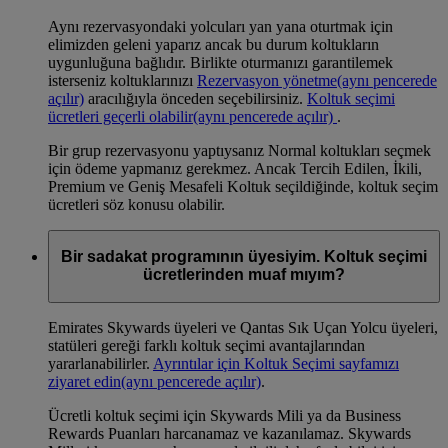
Aynı rezervasyondaki yolcuları yan yana oturtmak için
elimizden geleni yaparız ancak bu durum koltukların
uygunluğuna bağlıdır. Birlikte oturmanızı garantilemek
isterseniz koltuklarınızı
Rezervasyon yönetme
(aynı pencerede
açılır)
aracılığıyla önceden seçebilirsiniz.
Koltuk seçimi
ücretleri geçerli olabilir
(aynı pencerede açılır)
.
Bir grup rezervasyonu yaptıysanız Normal koltukları seçmek
için ödeme yapmanız gerekmez. Ancak Tercih Edilen, İkili,
Premium ve Geniş Mesafeli Koltuk seçildiğinde, koltuk seçim
ücretleri söz konusu olabilir.
Bir sadakat programının üyesiyim. Koltuk seçimi
ücretlerinden muaf mıyım?
Emirates Skywards üyeleri ve Qantas Sık Uçan Yolcu üyeleri,
statüleri gereği farklı koltuk seçimi avantajlarından
yararlanabilirler.
Ayrıntılar için Koltuk Seçimi sayfamızı
ziyaret edin
(aynı pencerede açılır)
.
Ücretli koltuk seçimi için Skywards Mili ya da Business
Rewards Puanları harcanamaz ve kazanılamaz. Skywards