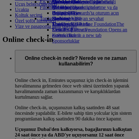
En yeni varış noktaları
İçecekler
Çocuklar için oyuncaklar
Operasyonların sürdürülebilirliği
Skywards Rail
Mobil ve Emirates Uygulaması
Uçuş belgesi talepleri
Filomuz
Çocuklar için aktiviteler
Çevre politikası
Helsinki
Mil Hesaplayıcı
Bir rezervasyonu iptal etme ya da
Uçakta
Boeing 777
Çevre raporları
Hangzhou'ya
Emirates Skywards'ta oturum açın
değiştirme
Koltuk seçimi
Toplumlarımız
Emirates A380
Da Nang
Skywards+
Kesintiye uğrayan seyahat
Özel şoför hizmetleri
Emirates A350
The Emirates Airline Foundation
Shenzhen
Emirates Hakkında
The
Vize ve pasaportla ilgili öneriler
Emirates Executive
Emirates Airline Foundation Opens an
Siem Reap
Koltuk düzeni
external link in a new tab
Online check-in
Sponsorluklar
Online check-in nedir? Nerede ve ne zaman
kullanabilirim?
Online check in, Emirates uçuşunuz için check-in işlemini
havalimanına gelmeden önce web sitesi üzerinden yaparak
havalimanında zaman kazanmanızı ve karışıklıklardan
kurtulmanızı sağlar.
Online check-in, uçuşunuzun kalkış saatinden 48 saat
öncesinde yapılabilir. E-bilete sahip tüm yolcular için sistem
programlanan kalkış saatinden 90 dakika önce kapanır.
Uçuşunuz Dubai'den kalkıyorsa, bagajlarınızı kalkıştan
24 saat önce ya da ABD'ye uçuyorsanız 12 saat önce