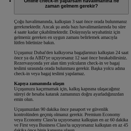
Online check-in yaparsam havalimanına ne
zaman gelmem gerekir?
Çoğu havalimanında, kalkıştan 3 saat önce orada bulunmanız
gerekmektedir. Ancak şu anda bazı havalimanlarında bu süre
4 saate kadar çıkabilmektedir. Dolayısıyla seyahatiniz için
gelmeniz gereken en uygun zamanı belirlemek amacıyla
lütfen biletinize bakın.
Uçuşunuz Dubai'den kalkıyorsa bagajlarınızı kalkıştan 24 saat
önce ya da ABD'ye uçuyorsanız 12 saat önce bırakabilirsiniz.
Rezervasyonda yer alan tüm yolcuların check-in ve bagaj
teslimi sırasında orada bulunması gerekir. Başka yolcu adına
check-in veya bagaj teslimi yapılamaz.
Kapıya zamanında ulaşın
Uçuşunuzu kaçırmamak için, kalkış kapısına ulaşacağınız
süreyi de hesaba katarak zamanınızı doğru ayarladığınızdan
emin olun.
Uçuşunuzdan 90 dakika önce pasaport ve güvenlik
kontrolünden geçmiş olmanız gerekir. Premium Economy
veya Economy Class'ta uçuyorsanız kalkıştan en az 60 dakika
ve First veya Business Class'ta uçuyorsanız kalkıştan en az 45
dakika önce biniş kapısına ulaşın.