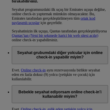
bırakabilirsiniz.
Seyahat programınızdaki ilk uçuş bir Emirates uçuşu değilse,
online check-in yaptırmak mümkün olmayacaktır. Bu,
Emirates tarafından gerçekleştirilmeyen tüm
ortak kod
paylaşımlı uçuşlar
için geçerlidir.
Seyahatinizin ilk uçuşu, Qantas tarafından gerçekleştiriliyorsa
Qantas’tan
(Yeni bir sekmede harici bir web sitesi açılır)
online check-in yapabilirsiniz.
Seyahat grubumdaki diğer yolcular için online
check-in yapabilir miyim?
Evet.
Online check-in
aynı rezervasyonla birlikte seyahat
eden en fazla dokuz (9) yolcu (yetişkin ve çocuk) için
kullanılabilir.
Bebekle seyahat ediyorsam online check-in'i
kullanabilir miyim?
Evet.
Online check-in, eşlik eden yetişkin yolcu için