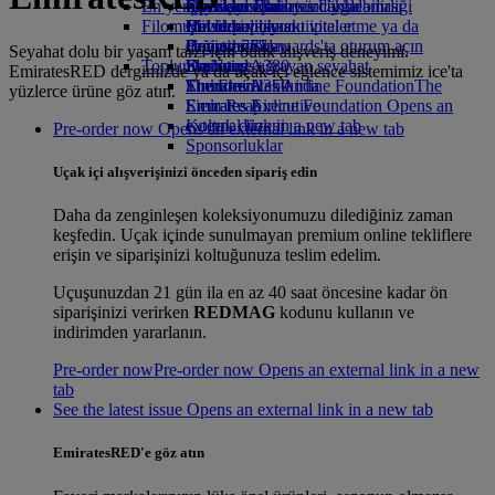
En yeni varış noktaları
İçecekler
Çocuklar için oyuncaklar
Operasyonların sürdürülebilirliği
Skywards Rail
Mobil ve Emirates Uygulaması
Filomuz
Çocuklar için aktiviteler
Çevre politikası
Helsinki
Mil Hesaplayıcı
Bir rezervasyonu iptal etme ya da
Boeing 777
Çevre raporları
Hangzhou'ya
Emirates Skywards'ta oturum açın
değiştirme
Seyahat dolu bir yaşam tarzı için butik alışveriş deneyimi.
Toplumlarımız
Emirates A380
Da Nang
Skywards+
Kesintiye uğrayan seyahat
EmiratesRED dergimizde ya da uçak içi eğlence sistemimiz ice'ta
Emirates A350
The Emirates Airline Foundation
Shenzhen
Emirates Hakkında
The
yüzlerce ürüne göz atın.
Emirates Executive
Emirates Airline Foundation Opens an
Siem Reap
Koltuk düzeni
external link in a new tab
Pre-order now Opens an external link in a new tab
Sponsorluklar
Uçak içi alışverişinizi önceden sipariş edin
Daha da zenginleşen koleksiyonumuzu dilediğiniz zaman
keşfedin. Uçak içinde sunulmayan premium online tekliflere
erişin ve siparişinizi koltuğunuza teslim edelim.
Uçuşunuzdan 21 gün ila en az 40 saat öncesine kadar ön
siparişinizi verirken
REDMAG
kodunu kullanın ve
indirimden yararlanın.
Pre-order now
Pre-order now Opens an external link in a new
tab
See the latest issue Opens an external link in a new tab
EmiratesRED'e göz atın