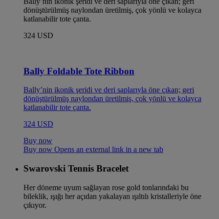
Bally’nin ikonik şeridi ve deri saplarıyla öne çıkan; geri
dönüştürülmüş naylondan üretilmiş, çok yönlü ve kolayca
katlanabilir tote çanta.
324 USD
Bally Foldable Tote Ribbon
Bally’nin ikonik şeridi ve deri saplarıyla öne çıkan; geri
dönüştürülmüş naylondan üretilmiş, çok yönlü ve kolayca
katlanabilir tote çanta.
324 USD
Buy now
Buy now Opens an external link in a new tab
Swarovski Tennis Bracelet
Her döneme uyum sağlayan rose gold tonlarındaki bu
bileklik, ışığı her açıdan yakalayan ışıltılı kristalleriyle öne
çıkıyor.