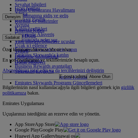
Seyahat bilgileri
Uçuş haritası
Dubai Uluslararası Havalimanı
Afrika
Havalimanına gidiş ve geliş
Deneyim
Asya ve Pasifik
Kurallar ve bildirimler
Avrupa
Kabin özellikleri
Amerika Kıtası
Emirates'te Alışveriş
Orta Doğu
Sadakat
Uçuşunuzda neler var
Tüm ülkelere/bölgelere uçuşlar
Uçak içi eğlence
Özel kampanyalarımıza abone olun
Emirates Skywards'a giriş yapın
Yemek
Emirates Skywards'a katılın
Dinlenme salonlarımız
En son fiyatlarımız ve tekliflerimizle hesaplı uçun.
İş ortaklarımız
Dubai Stopover
Business Rewards avantajları
Aboneliğinizi iptal edin ya da tercihlerinizi değiştirin
Şirketinizi kaydedin
E-posta adresi
Abone Olun
Emirates Skywards Programı Kuralları
Emirates Skywards Programı Güncellemeleri
Bilgilerinizin nasıl kullanılacağıyla ilgili bilgileri görmek için
gizlilik
politikamıza
bakın.
Emirates Uygulaması
Uçuşlarınızı istediğiniz an rezerve edin ve yönetin.
App Store
App Store
Google Play
Google Play
Huawei App Gallery
huawai os