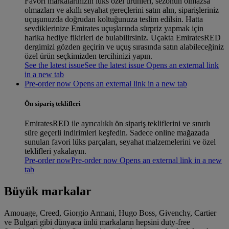
Favori markalarınızın lüks özel ürünleri, sezonun olmazsa
olmazları ve akıllı seyahat gereçlerini satın alın, siparişleriniz
uçuşunuzda doğrudan koltuğunuza teslim edilsin. Hatta
sevdiklerinize Emirates uçuşlarında sürpriz yapmak için
harika hediye fikirleri de bulabilirsiniz. Uçakta EmiratesRED
dergimizi gözden geçirin ve uçuş sırasında satın alabileceğiniz
özel ürün seçkimizden tercihinizi yapın.
See the latest issue
See the latest issue Opens an external link
in a new tab
Pre-order now Opens an external link in a new tab
Ön sipariş teklifleri
EmiratesRED ile ayrıcalıklı ön sipariş tekliflerini ve sınırlı
süre geçerli indirimleri keşfedin. Sadece online mağazada
sunulan favori lüks parçaları, seyahat malzemelerini ve özel
teklifleri yakalayın.
Pre-order now
Pre-order now Opens an external link in a new
tab
Büyük markalar
Amouage, Creed, Giorgio Armani, Hugo Boss, Givenchy, Cartier
ve Bulgari gibi dünyaca ünlü markaların hepsini duty-free