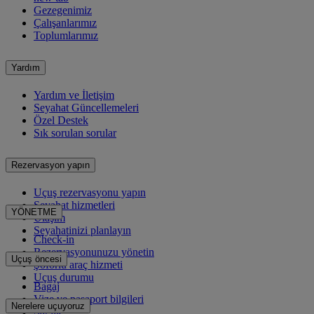
Gezegenimiz
Çalışanlarımız
Toplumlarımız
Yardım
Yardım ve İletişim
Seyahat Güncellemeleri
Özel Destek
Sık sorulan sorular
Rezervasyon yapın
Uçuş rezervasyonu yapın
Seyahat hizmetleri
YÖNETME
Ulaşım
Seyahatinizi planlayın
Check-in
Rezervasyonunuzu yönetin
Uçuş öncesi
Şoförlü araç hizmeti
Uçuş durumu
Bagaj
Vize ve pasaport bilgileri
Nerelere uçuyoruz
Sağlık