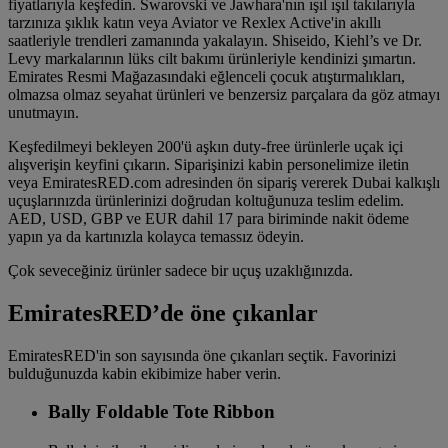
fiyatlarıyla keşfedin. Swarovski ve Jawhara'nın ışıl ışıl takılarıyla
tarzınıza şıklık katın veya Aviator ve Rexlex Active'in akıllı
saatleriyle trendleri zamanında yakalayın. Shiseido, Kiehl’s ve Dr.
Levy markalarının lüks cilt bakımı ürünleriyle kendinizi şımartın.
Emirates Resmi Mağazasındaki eğlenceli çocuk atıştırmalıkları,
olmazsa olmaz seyahat ürünleri ve benzersiz parçalara da göz atmayı
unutmayın.
Keşfedilmeyi bekleyen 200'ü aşkın duty-free ürünlerle uçak içi
alışverişin keyfini çıkarın. Siparişinizi kabin personelimize iletin
veya EmiratesRED.com adresinden ön sipariş vererek Dubai kalkışlı
uçuşlarınızda ürünlerinizi doğrudan koltuğunuza teslim edelim.
AED, USD, GBP ve EUR dahil 17 para biriminde nakit ödeme
yapın ya da kartınızla kolayca temassız ödeyin.
Çok seveceğiniz ürünler sadece bir uçuş uzaklığınızda.
EmiratesRED’de öne çıkanlar
EmiratesRED'in son sayısında öne çıkanları seçtik. Favorinizi
bulduğunuzda kabin ekibimize haber verin.
Bally Foldable Tote Ribbon