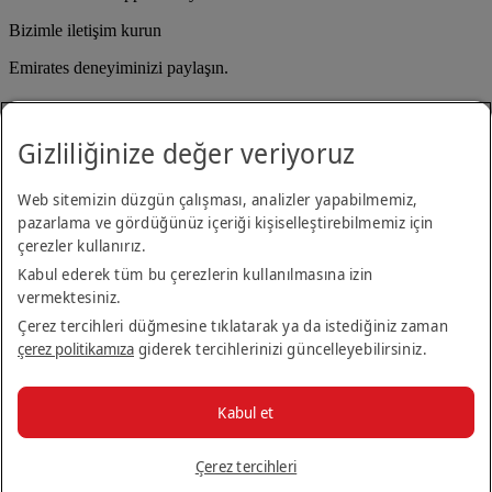
Bizimle iletişim kurun
Emirates deneyiminizi paylaşın.
Gizliliğinize değer veriyoruz
Web sitemizin düzgün çalışması, analizler yapabilmemiz,
pazarlama ve gördüğünüz içeriği kişiselleştirebilmemiz için
çerezler kullanırız.
Erişilebilirlik açıklaması
Kabul ederek tüm bu çerezlerin kullanılmasına izin
Bize ulaşın
vermektesiniz.
Gizlilik politikası
Kural ve koşullar
Çerez tercihleri düğmesine tıklatarak ya da istediğiniz zaman
Çerez Politikası
çerez politikamıza
giderek tercihlerinizi güncelleyebilirsiniz.
Siber güvenlik
Modern Kölelik Yasası şeffaflık beyanı
Site haritası
Kabul et
Yolcu hakları
© 2026 The Emirates Group. Her Hakkı Saklıdır.
Çerez tercihleri