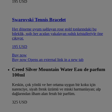
195 USD
Swarovski Tennis Bracelet
Her döneme uyum sağlayan rose gold tonlarındaki bu
bileklik, ışığı her açıdan yakalayan ışıltılı kristalleriyle öne
çıkıyor.
195 USD
Buy now
Buy now Opens an external link in a new tab
Creed Silver Mountain Water Eau de parfum
100ml
Keskin, çok yönlü ve her ortama uygun bir koku için
narenciye, siyah frenk üzümü ve miski harmanlayan; alp
dağlarından ilham alan ferah bir parfüm.
325 USD