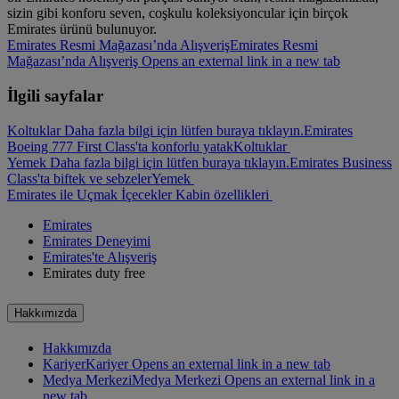
sizin gibi konforu seven, coşkulu koleksiyoncular için birçok
Emirates ürünü bulunuyor.
Emirates Resmi Mağazası’nda Alışveriş
Emirates Resmi
Mağazası’nda Alışveriş Opens an external link in a new tab
İlgili sayfalar
Koltuklar Daha fazla bilgi için lütfen buraya tıklayın.
Emirates
Boeing 777 First Class'ta konforlu yatak
Koltuklar
Yemek Daha fazla bilgi için lütfen buraya tıklayın.
Emirates Business
Class'ta biftek ve sebzeler
Yemek
Emirates ile Uçmak
İçecekler
Kabin özellikleri
Emirates
Emirates Deneyimi
Emirates'te Alışveriş
Emirates duty free
Hakkımızda
Hakkımızda
Kariyer
Kariyer Opens an external link in a new tab
Medya Merkezi
Medya Merkezi Opens an external link in a
new tab