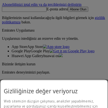
Aboneliğinizi iptal edin ya da tercihlerinizi değiştirin
E-posta adresi
Abone Olun
Bilgilerinizin nasıl kullanılacağıyla ilgili bilgileri görmek için
gizlilik
politikamıza
bakın.
Emirates Uygulaması
Uçuşlarınızı istediğiniz an rezerve edin ve yönetin.
App Store
App Store
Google Play
Google Play
Huawei App Gallery
huawai os
Bizimle iletişim kurun
Emirates deneyiminizi paylaşın.
Gizliliğinize değer veriyoruz
Web sitemizin düzgün çalışması, analizler yapabilmemiz,
pazarlama ve gördüğünüz içeriği kişiselleştirebilmemiz için