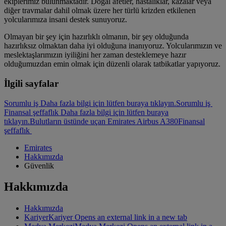
ekiplerimiz bulunmaktadır. Doğal afetler, hastalıklar, kazalar veya
diğer travmalar dahil olmak üzere her türlü krizden etkilenen
yolcularımıza insani destek sunuyoruz.
Olmayan bir şey için hazırlıklı olmanın, bir şey olduğunda
hazırlıksız olmaktan daha iyi olduğuna inanıyoruz. Yolcularımızın ve
meslektaşlarımızın iyiliğini her zaman desteklemeye hazır
olduğumuzdan emin olmak için düzenli olarak tatbikatlar yapıyoruz.
İlgili sayfalar
Sorumlu iş Daha fazla bilgi için lütfen buraya tıklayın.
Sorumlu iş
Finansal şeffaflık Daha fazla bilgi için lütfen buraya
tıklayın.
Bulutların üstünde uçan Emirates Airbus A380
Finansal
şeffaflık
Emirates
Hakkımızda
Güvenlik
Hakkımızda
Hakkımızda
Kariyer
Kariyer Opens an external link in a new tab