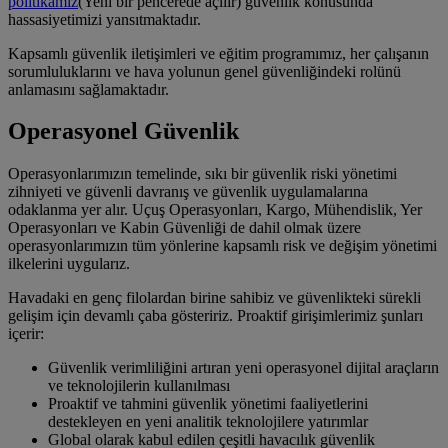
politikamız
(Yeni bir pencerede açılır)
güvenlik konusunda
hassasiyetimizi yansıtmaktadır.
Kapsamlı güvenlik iletişimleri ve eğitim programımız, her çalışanın
sorumluluklarını ve hava yolunun genel güvenliğindeki rolünü
anlamasını sağlamaktadır.
Operasyonel Güvenlik
Operasyonlarımızın temelinde, sıkı bir güvenlik riski yönetimi
zihniyeti ve güvenli davranış ve güvenlik uygulamalarına
odaklanma yer alır. Uçuş Operasyonları, Kargo, Mühendislik, Yer
Operasyonları ve Kabin Güvenliği de dahil olmak üzere
operasyonlarımızın tüm yönlerine kapsamlı risk ve değişim yönetimi
ilkelerini uygularız.
Havadaki en genç filolardan birine sahibiz ve güvenlikteki sürekli
gelişim için devamlı çaba gösteririz. Proaktif girişimlerimiz şunları
içerir:
Güvenlik verimliliğini artıran yeni operasyonel dijital araçların
ve teknolojilerin kullanılması
Proaktif ve tahmini güvenlik yönetimi faaliyetlerini
destekleyen en yeni analitik teknolojilere yatırımlar
Global olarak kabul edilen çeşitli havacılık güvenlik