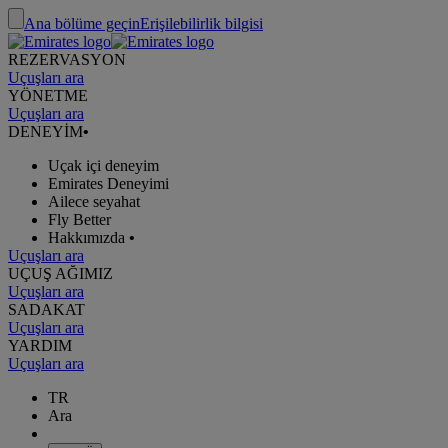
Ana bölüme geçin
Erişilebilirlik bilgisi
REZERVASYON
Uçuşları ara
YÖNETME
Uçuşları ara
DENEYİM
•
Uçak içi deneyim
Emirates Deneyimi
Ailece seyahat
Fly Better
Hakkımızda
•
Uçuşları ara
UÇUŞ AĞIMIZ
Uçuşları ara
SADAKAT
Uçuşları ara
YARDIM
Uçuşları ara
TR
Ara