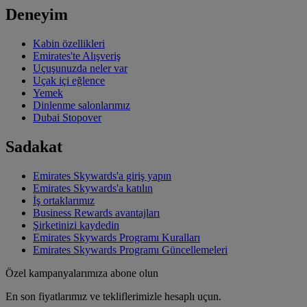
Deneyim
Kabin özellikleri
Emirates'te Alışveriş
Uçuşunuzda neler var
Uçak içi eğlence
Yemek
Dinlenme salonlarımız
Dubai Stopover
Sadakat
Emirates Skywards'a giriş yapın
Emirates Skywards'a katılın
İş ortaklarımız
Business Rewards avantajları
Şirketinizi kaydedin
Emirates Skywards Programı Kuralları
Emirates Skywards Programı Güncellemeleri
Özel kampanyalarımıza abone olun
En son fiyatlarımız ve tekliflerimizle hesaplı uçun.