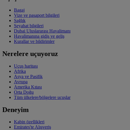
Bagaj
Vize ve pasaport bilgileri
Sağlık
Seyahat bilgileri
Dubai Uluslararası Havalimanı
Havalimanına gidiş ve geliş
Kurallar ve bildirimler
Nerelere uçuyoruz
Uçuş haritası
Afrika
Asya ve Pasifik
Avrupa
Amerika Kıtası
Orta Doğu
Tüm ülkelere/bölgelere uçuşlar
Deneyim
Kabin özellikleri
Emirates'te Alışveriş