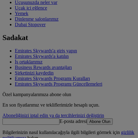
Uçuşunuzda neler var
Uçak içi eğlence
Yemek
Dinlenme salonlarımız
Dubai Stopover
Sadakat
Emirates Skywards'a giriş yapın
Emirates Skywards'a katılın
İş ortaklarımız
Business Rewards avantajları
Şirketinizi kaydedin
Emirates Skywards Programı Kuralları
Emirates Skywards Programı Güncellemeleri
Özel kampanyalarımıza abone olun
En son fiyatlarımız ve tekliflerimizle hesaplı uçun.
Aboneliğinizi iptal edin ya da tercihlerinizi değiştirin
E-posta adresi
Abone Olun
Bilgilerinizin nasıl kullanılacağıyla ilgili bilgileri görmek için
gizlilik
politikamıza
bakın.