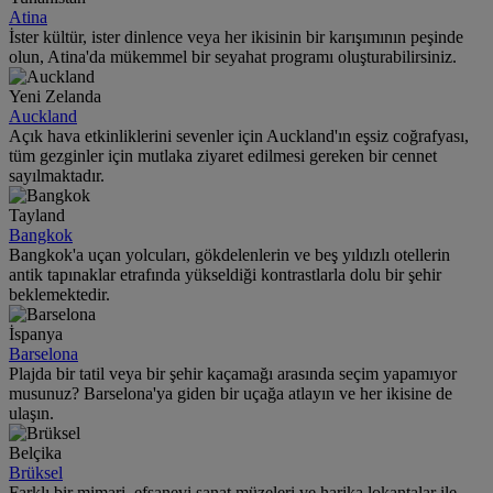
Atina
İster kültür, ister dinlence veya her ikisinin bir karışımının peşinde
olun, Atina'da mükemmel bir seyahat programı oluşturabilirsiniz.
Yeni Zelanda
Auckland
Açık hava etkinliklerini sevenler için Auckland'ın eşsiz coğrafyası,
tüm gezginler için mutlaka ziyaret edilmesi gereken bir cennet
sayılmaktadır.
Tayland
Bangkok
Bangkok'a uçan yolcuları, gökdelenlerin ve beş yıldızlı otellerin
antik tapınaklar etrafında yükseldiği kontrastlarla dolu bir şehir
beklemektedir.
İspanya
Barselona
Plajda bir tatil veya bir şehir kaçamağı arasında seçim yapamıyor
musunuz? Barselona'ya giden bir uçağa atlayın ve her ikisine de
ulaşın.
Belçika
Brüksel
Farklı bir mimari, efsanevi sanat müzeleri ve harika lokantalar ile