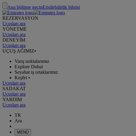
Ana bölüme geçin
Erişilebilirlik bilgisi
REZERVASYON
Uçuşları ara
YÖNETME
Uçuşları ara
DENEYİM
Uçuşları ara
UÇUŞ AĞIMIZ
•
Varış noktalarımız
Explore Dubai
Seyahat iş ortaklarımız
Keşfet
•
Uçuşları ara
SADAKAT
Uçuşları ara
YARDIM
Uçuşları ara
TR
Ara
MENÜ