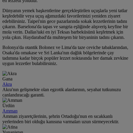
en lezzetli yoludur.
Dünyanın yemek başkentlerine gerçekleştirilen uçuşlarla yeni tatlar
keşfedebilir veya uçuş ağımızdaki favorilerinizi yeniden ziyaret
edebilirsiniz. Taipei'nin gece pazarlarında sokak lezzetlerinin tadını
çıkarın. Barselona'da tapas ve sangria eşliğinde alışveriş keyfine bir
mola verin. Dallas'taki en iyi Teksas barbeküsünü keşfetmek için
yola çıkın. Haydarabad'da muhteşem bir biryaninin tadını çıkarın.
Bolonya'da otantik Bolonez ve Lima'da taze ceviche tabaklarından,
Osaka'da omakase ve Sri Lanka'nın dağlık bölgelerinde çay
tadımına kadar birçok popüler lezzet noktasında her damak zevkine
uygun lezzetler bulabilirsiniz.
Gana
Akra
Akra'nın gelişmekte olan egzotik alanlarının, seyahat tutkunuzu
canlandıracağı garanti.
Ürdün
Amman
Amman ziyaretçilerinin, şehrin Ortadoğu'nun en sıcakkanlı
yerlerinden biri olduğu kanısına varmaları uzun sürmeyecektir.
Yunanistan