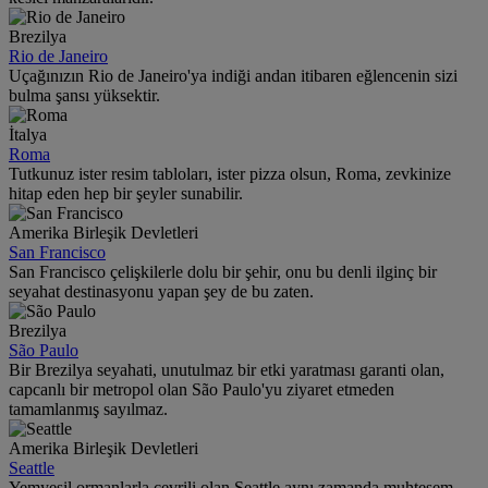
Brezilya
Rio de Janeiro
Uçağınızın Rio de Janeiro'ya indiği andan itibaren eğlencenin sizi
bulma şansı yüksektir.
İtalya
Roma
Tutkunuz ister resim tabloları, ister pizza olsun, Roma, zevkinize
hitap eden hep bir şeyler sunabilir.
Amerika Birleşik Devletleri
San Francisco
San Francisco çelişkilerle dolu bir şehir, onu bu denli ilginç bir
seyahat destinasyonu yapan şey de bu zaten.
Brezilya
São Paulo
Bir Brezilya seyahati, unutulmaz bir etki yaratması garanti olan,
capcanlı bir metropol olan São Paulo'yu ziyaret etmeden
tamamlanmış sayılmaz.
Amerika Birleşik Devletleri
Seattle
Yemyeşil ormanlarla çevrili olan Seattle aynı zamanda muhteşem