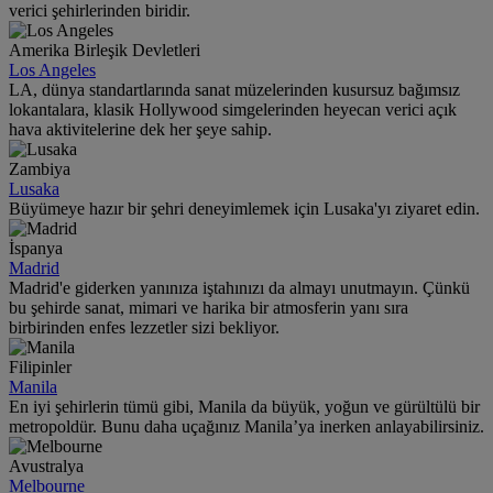
verici şehirlerinden biridir.
Amerika Birleşik Devletleri
Los Angeles
LA, dünya standartlarında sanat müzelerinden kusursuz bağımsız
lokantalara, klasik Hollywood simgelerinden heyecan verici açık
hava aktivitelerine dek her şeye sahip.
Zambiya
Lusaka
Büyümeye hazır bir şehri deneyimlemek için Lusaka'yı ziyaret edin.
İspanya
Madrid
Madrid'e giderken yanınıza iştahınızı da almayı unutmayın. Çünkü
bu şehirde sanat, mimari ve harika bir atmosferin yanı sıra
birbirinden enfes lezzetler sizi bekliyor.
Filipinler
Manila
En iyi şehirlerin tümü gibi, Manila da büyük, yoğun ve gürültülü bir
metropoldür. Bunu daha uçağınız Manila’ya inerken anlayabilirsiniz.
Avustralya
Melbourne