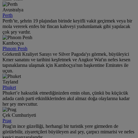
Avustralya
Perth
Perth’te, şehrin 19 plajından birinde keyifli vakit geçirmek veya bir
mola vererek enfes bir fincan kahveyi yudumlamak gibi yapılacak
çok şey vardır.
Kamboçya
Phnom Penh
Görkemli Kraliyet Sarayı ve Silver Pagoda'yı görmek, büyüleyici
Kmer sanatını ve tarihini keşfetmek ve Angkor Wat'ın nefes kesen
tapınaklarına ulaşmak için Kamboçya'nın başkentine Emirates ile
uçun.
Tayland
Phuket
Phuket’e haksızlık etmediğinizden emin olun, çünkü bu küçücük
adada canlı parti etkinliklerinden akıl almaz doğa olaylarına kadar
her şey mevcuttur.
Çek Cumhuriyeti
Prag
Prag'ın ince güzelliği, herhangi bir turistik yere girmeden de
görülebilir, ziyaretçileri büyüleyen asıl şey, çarpıcı mimarisi ve nefes
kesici manzaralarıdır.