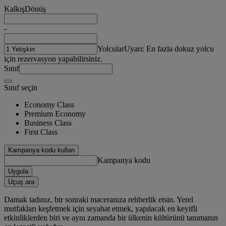
Kalkış
Dönüş
-
Yolcular
Uyarı: En fazla dokuz yolcu
için rezervasyon yapabilirsiniz.
Sınıf
Sınıf seçin
Economy Class
Premium Economy
Business Class
First Class
Kampanya kodu kullan
Kampanya kodu
Uygula
Uçuş ara
Damak tadınız, bir sonraki maceranıza rehberlik etsin. Yerel
mutfakları keşfetmek için seyahat etmek, yapılacak en keyifli
etkinliklerden biri ve aynı zamanda bir ülkenin kültürünü tanımanın