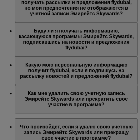
предложений Эмирейтс, Эмирейтс Skywards и/или
получать рассылки и предложения flydubai,
flydubai. Ваши предпочтения были изменены согласно
но мои предпочтения не отображаются в
вашему выбору.
учетной записи Эмирейтс Skywards?
Возможно, указанный вами адрес электронной почты
связан с несколькими номерами участников программы
Буду ли я получать информацию,
Эмирейтс Skywards или указанное вами имя не
касающуюся программы Эмирейтс Skywards,
совпадает с именем в вашей учетной записи Эмирейтс
подписавшись на новости и предложения
Skywards. Войдите в учетную запись Эмирейтс
flydubai?
Skywards и обновите адрес электронной почты в разделе
Личные предпочтения
.
Вы также будете получать все новости и предложения
компании flydubai, включая промоакции flydubai и
Какую мою персональную информацию
flydubai Holidays.
получит flydubai, если я подпишусь на
рассылку новостей и предложений flydubai?
Авиакомпания flydubai получит ваше имя и адрес
электронной почты, на который будут приходить
Как мне удалить свою учетную запись
письма. flydubai несет ответственность за обработку
Эмирейтс Skywards или прекратить свое
вашей личной информации согласно
политике
участие в программе?
конфиденциальности flydubai
.
Вы можете удалить свою учетную запись Эмирейтс
Skywards или прекратить свое участие в программе в
Что произойдет, если я удалю свою учетную
любой момент.
запись Эмирейтс Skywards или прекращу
свое участие в программе?