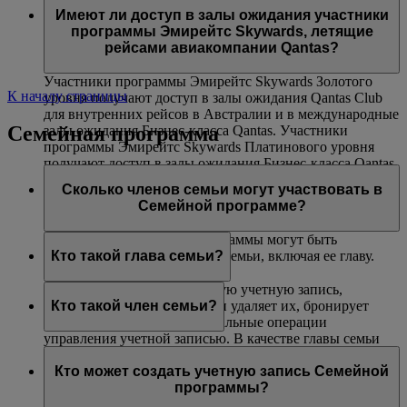
авиакомпаниями Эмирейтс и flydubai. Данная
(только на маршрутах, где действуют ограничения
Платинового и Золотого уровней могут воспользоваться
Имеют ли доступ в залы ожидания участники
возможность недоступна на совместных рейсах,
по весу).
услугой приоритетной посадки в самолет.
программы Эмирейтс Skywards, летящие
выполняемых другими авиакомпаниями, и на
рейсами авиакомпании Qantas?
маршрутах, включающих рейсы других авиакомпаний.
Участники программы Эмирейтс Skywards Золотого
К началу страницы
уровня получают доступ в залы ожидания Qantas Club
для внутренних рейсов в Австралии и в международные
Семейная программа
залы ожидания Бизнес-класса Qantas. Участники
программы Эмирейтс Skywards Платинового уровня
получают доступ в залы ожидания Бизнес-класса Qantas
(при их наличии), в залы ожидания Qantas Club для
Сколько членов семьи могут участвовать в
внутренних рейсов в Австралии и в международные
Семейной программе?
залы ожидания Бизнес-класса Qantas.
В одну учетную запись программы могут быть
включены до восьми членов семьи, включая ее главу.
Кто такой глава семьи?
Глава семьи создает Семейную учетную запись,
добавляет в нее участников и удаляет их, бронирует
Кто такой член семьи?
билеты и выполняет все остальные операции
управления учетной записью. В качестве главы семьи
Член семьи добавляется в учетную запись вашей
может зарегистрироваться любой участник не моложе
Семейной программы и может внести 0 % или 100 %
Кто может создать учетную запись Семейной
18 лет. Чтобы добавить участника программы Skysurfers
своих миль Skywards, полученных за перелеты рейсами
программы?
в учетную запись Семейной программы, глава семьи
Эмирейтс, flydubai и авиакомпаний-партнеров, а также
должен являться зарегистрированным родителем или