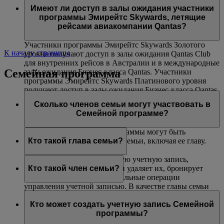
авиакомпаниями Эмирейтс и flydubai. Данная
(только на маршрутах, где действуют ограничения
Платинового и Золотого уровней могут воспользоваться
Имеют ли доступ в залы ожидания участники
возможность недоступна на совместных рейсах,
по весу).
услугой приоритетной посадки в самолет.
программы Эмирейтс Skywards, летящие
выполняемых другими авиакомпаниями, и на
рейсами авиакомпании Qantas?
маршрутах, включающих рейсы других авиакомпаний.
Участники программы Эмирейтс Skywards Золотого
К началу страницы
уровня получают доступ в залы ожидания Qantas Club
для внутренних рейсов в Австралии и в международные
Семейная программа
залы ожидания Бизнес-класса Qantas. Участники
программы Эмирейтс Skywards Платинового уровня
получают доступ в залы ожидания Бизнес-класса Qantas
(при их наличии), в залы ожидания Qantas Club для
Сколько членов семьи могут участвовать в
внутренних рейсов в Австралии и в международные
Семейной программе?
залы ожидания Бизнес-класса Qantas.
В одну учетную запись программы могут быть
включены до восьми членов семьи, включая ее главу.
Кто такой глава семьи?
Глава семьи создает Семейную учетную запись,
добавляет в нее участников и удаляет их, бронирует
Кто такой член семьи?
билеты и выполняет все остальные операции
управления учетной записью. В качестве главы семьи
Член семьи добавляется в учетную запись вашей
может зарегистрироваться любой участник не моложе
Семейной программы и может внести 0 % или 100 %
Кто может создать учетную запись Семейной
18 лет. Чтобы добавить участника программы Skysurfers
своих миль Skywards, полученных за перелеты рейсами
программы?
в учетную запись Семейной программы, глава семьи
Эмирейтс, flydubai и авиакомпаний-партнеров, а также
должен являться зарегистрированным родителем или