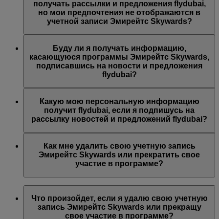
предложений Эмирейтс, Эмирейтс Skywards и/или
получать рассылки и предложения flydubai,
flydubai. Ваши предпочтения были изменены согласно
но мои предпочтения не отображаются в
вашему выбору.
учетной записи Эмирейтс Skywards?
Возможно, указанный вами адрес электронной почты
связан с несколькими номерами участников программы
Буду ли я получать информацию,
Эмирейтс Skywards или указанное вами имя не
касающуюся программы Эмирейтс Skywards,
совпадает с именем в вашей учетной записи Эмирейтс
подписавшись на новости и предложения
Skywards. Войдите в учетную запись Эмирейтс
flydubai?
Skywards и обновите адрес электронной почты в разделе
Личные предпочтения
.
Вы также будете получать все новости и предложения
компании flydubai, включая промоакции flydubai и
Какую мою персональную информацию
flydubai Holidays.
получит flydubai, если я подпишусь на
рассылку новостей и предложений flydubai?
Авиакомпания flydubai получит ваше имя и адрес
электронной почты, на который будут приходить
Как мне удалить свою учетную запись
письма. flydubai несет ответственность за обработку
Эмирейтс Skywards или прекратить свое
вашей личной информации согласно
политике
участие в программе?
конфиденциальности flydubai
.
Вы можете удалить свою учетную запись Эмирейтс
Skywards или прекратить свое участие в программе в
Что произойдет, если я удалю свою учетную
любой момент.
запись Эмирейтс Skywards или прекращу
свое участие в программе?