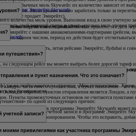
ачисление обычных миль Skywards: их количество зависит от выб
я в программе Эмирейтс Skywards
.
ами партнеров. Мили уровня можно заработать только за перелет
 уровня?
на которые продает Эмирейтс).
ного количества миль уровня. Выполнив вход в свою учетную за
роверить свой текущий статус и узнать, сколько миль уровня тре
ько миль вы получите за следующий полет.
 получения первой накопленной мили. Как правило, это дата пе
йсом Эмирейтс с нашими авиакомпаниями-партнерами (рейсом, 
ня?
с Skywards
.
сив их задним числом, период их действия будет отсчитываться 
х можно только накопить, летая рейсами Эмирейтс, flydubai и с
ои путешествия»?
о, на следующем рейсе вы можете выбрать более дорогой тариф 
дписку на пакет «Премиум»
Skywards+
, чтобы в течение всего п
предстоящие перелеты рейсами Эмирейтс. Если вы забронировали 
тправления и пункт назначения. Что это означает?
) также отображаются на странице «Мои путешествия». Кроме 
е каждую часть своего путешествия, а пункт назначения – это а
ию и код бронирования.
 в Окленд и обратно, пунктом отправления является Лондон, а п
ндон. Пункты промежуточных остановок не считаются пунктами 
путешествия» по одной из следующих причин:
старше, которое участник программы Эмирейтс Skywards может н
 совпадают с именем учетной записи в программе Эмирейтс Skyw
ор поездок может:
й учетной записи?
ywards не связан с бронированием. Чтобы это исправить, доба
;
учетной записи до тех пор, пока вы не предоставите ему свои у
я моими привилегиями как участника программы Эмир
способами, обратитесь в
контактный центр Эмирейтс
.
 записи, связанную с участием пользователя в программе Эмир