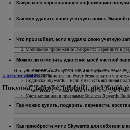
Какую мою персональную информацию получит fl
Авиакомпания flydubai получит ваше имя и адрес электро
согласно
политике конфиденциальности flydubai
.
Как мне удалить свою учетную запись Эмирейтс
Вы можете удалить свою учетную запись Эмирейтс Skywar
Что произойдет, если я удалю свою учетную за
На сайте Эмирейтс: Войдя в учетную запись и пере
Мобильное приложение Эмирейтс: Перейдите в разд
удалить свою учетную запись.
Если вы захотите удалить свою учетную запись Эмирейтс
Интерактивный чат
: Обратитесь к нашим сотрудник
Можно ли отменить удаление моей учетной зап
Неиспользованные мили Skywards и вознаграждения
программе, будут немедленно аннулированы и при
Нет, учетная запись Эмирейтс Skywards удаляется навсег
или возврату.
К началу страницы
преимущества и привилегии будут безвозвратно уничтож
Подписка Skywards+: Если у вас есть активная подп
Связанные учетные записи Все связанные учетные з
Покупка, дарение, перевод, восстановл
главой семьи), автоматически перестанут действов
Учетные записи в программе Business Rewards Любая
недоступной при использовании этих реквизитов.
Где можно купить, подарить, перевести, восста
Вы можете купить, подарить и перевести мили Skywards
Как приобрести мили Skywards для себя или в к