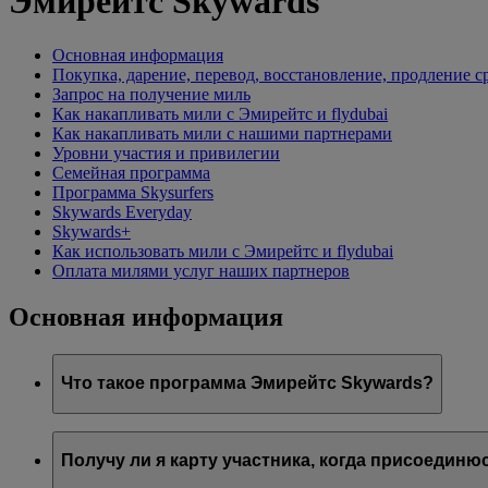
Эмирейтс Skywards
Основная информация
Покупка, дарение, перевод, восстановление, продление 
Запрос на получение миль
Как накапливать мили с Эмирейтс и flydubai
Как накапливать мили с нашими партнерами
Уровни участия и привилегии
Семейная программа
Программа Skysurfers
Skywards Everyday
Skywards+
Как использовать мили с Эмирейтс и flydubai
Оплата милями услуг наших партнеров
Основная информация
Что такое программа Эмирейтс Skywards?
Эмирейтс Skywards — это удостоенная наград программа 
Получу ли я карту участника, когда присоедин
Она предлагает участникам ряд привилегий и возможнос