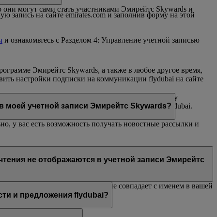
 они могут сами стать участниками Эмирейтс Skywards и
ю запись на сайте emirates.com и заполнив форму на этой
ы
и ознакомьтесь с Разделом 4: Управление учетной записью
рограмме Эмирейтс Skywards, а также в любое другое время,
вить настройки подписки на коммуникации flydubai на сайте
ьма flydubai и/или Эмирейтс, отправленного на вашу
ивный чат или контактный центр Эмирейтс или flydubai.
 в моей учетной записи Эмирейтс Skywards?
но, у вас есть возможность получать новостные рассылки и
й Эмирейтс, Эмирейтс Skywards и/или flydubai. Ваши
очтения не отображаются в учетной записи Эмирейтс
wards или указанное вами имя не совпадает с именем в вашей
 разделе
Личные предпочтения
.
и и предложения flydubai?