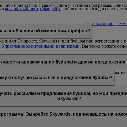
е-либо привилегии с вашего счета участника программы. Однако
ь в
контактный центр Эмирейтс
или выполнив вход в свою учетну
 координатора поездок обратитесь к нашим
Правилам программ
ия и сообщения об изменении тарифов?
ний от Эмирейтс, Skywards и/или flydubai при регистрации в п
л
Управление электронными подписками
. Вы также можете обно
i или Эмирейтс, перейдя по соответствующей ссылке в конце пис
ника программы Эмирейтс Skywards или обратившись в интеракт
новости авиакомпании flydubai и другие предложения
янных клиентов авиакомпаний Эмирейтс и flydubai; следователь
му я получаю рассылки и предложения flydubai?
ло предложено подписаться на рассылки новостей и предложени
лучать рассылки и предложения flydubai, но мои предп
Skywards?
зан с несколькими номерами участников программы Эмирейтс Sky
апись Эмирейтс Skywards и обновите адрес электронной почты в
рограммы Эмирейтс Skywards, подписавшись на новост
ании flydubai, включая промоакции flydubai и flydubai Holidays.