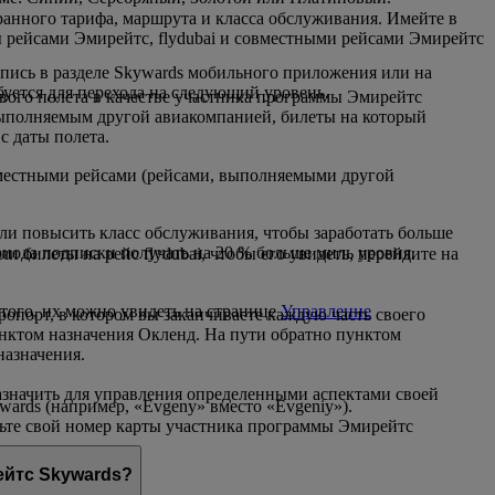
ранного тарифа, маршрута и класса обслуживания. Имейте в
ы рейсами Эмирейтс, flydubai и совместными рейсами Эмирейтс
пись в разделе Skywards мобильного приложения или на
буется для перехода на следующий уровень.
рвого полета в качестве участника программы Эмирейтс
выполняемым другой авиакомпанией, билеты на который
с даты полета.
овместными рейсами (рейсами, выполняемыми другой
или повысить класс обслуживания, чтобы заработать больше
ериода подписки получать на 20 % больше миль уровня.
билеты на рейс flydubai, чтобы его увидеть, перейдите на
того, их можно увидеть на странице
Управление
эропорт, в котором вы заканчиваете каждую часть своего
унктом назначения Окленд. На пути обратно пунктом
назначения.
азначить для управления определенными аспектами своей
ards (например, «Evgeny» вместо «Evgeniy»).
вьте свой номер карты участника программы Эмирейтс
четные данные.
ейтс Skywards?
ейтс Skywards.