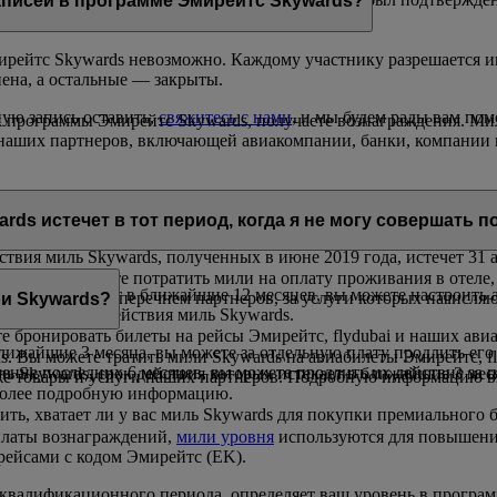
аписей в программе Эмирейтс Skywards?
рейтс Skywards невозможно. Каждому участнику разрешается им
нена, а остальные — закрыты.
ую запись оставить,
свяжитесь с нами
, и мы будем рады вам пом
к программы Эмирейтс Skywards, получаете вознаграждения. Ми
ти наших партнеров, включающей авиакомпании, банки, компании 
получения. Мили Skywards, срок действия которых истекает в те
rds истечет в тот период, когда я не могу совершать п
ствия миль Skywards, полученных в июне 2019 года, истечет 31 а
здки, вы можете потратить мили на оплату проживания в отеле,
 которых истекает в ближайшие 12 месяцев, вы можете настроить
ться с полным перечнем партнеров, за услуги которых начисляю
ли Skywards?
ечении срока действия миль Skywards.
е бронировать билеты на рейсы Эмирейтс, flydubai и наших авиа
ближайшие 3 месяца, вы можете за отдельную плату продлить его
. Вы можете тратить мили Skywards на авиабилеты Эмирейтс, f
ечение последних 6 месяцев, вы можете продлить их действие з
ль Skywards, срок действия которых истекает в ближайшие 3 мес
кже товары и услуги наших партнеров. Подробную информацию 
более подробную информацию.
рить, хватает ли у вас миль Skywards для покупки премиального
оплаты вознаграждений,
мили уровня
используются для повышения
рейсами с кодом Эмирейтс (EK).
е квалификационного периода, определяет ваш уровень в прогр