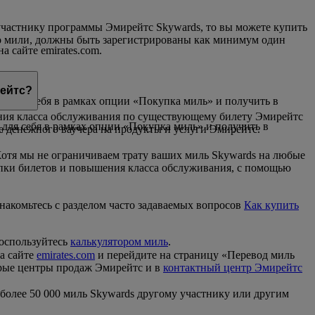
участнику программы Эмирейтс Skywards, то вы можете купить
го мили, должны быть зарегистрированы как минимум один
 сайте emirates.com.
да
рейтс?
да для себя в рамках опции «Покупка миль» и получить в
ния класса обслуживания по существующему билету Эмирейтс
 для себя в рамках опции «Покупка миль» и получить в
ве денежного ваучера на продукты и услуги Эмирейтс.
отя мы не ограничиваем трату ваших миль Skywards на любые
упки билетов и повышения класса обслуживания, с помощью
накомьтесь с разделом часто задаваемых вопросов
Как купить
воспользуйтесь
калькулятором миль
.
а сайте
emirates.com
и перейдите на страницу «Перевод миль
орые центры продаж Эмирейтс и в
контактный центр Эмирейтс
 более 50 000 миль Skywards другому участнику или другим