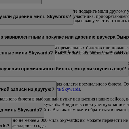
; или
 выбранного вознаграждения или хотите подарить мили другому 
дя на эту
страницу
. В учетной записи участника, приобретающе
у или дарение миль Skywards?
жно только через Интернет после входа в вашу учетную запись на
олучением миль.
риобрести до 200 000 миль Skywards в течение календарного го
о быть кратным 1 000, но не менее 2 000 миль Skywards.
обрести до 100 000 миль Skywards в течение календарного года
ds эквивалентными покупке или дарению ваучера Эми
риобрести до 200 000 миль Skywards в течение календарного го
— 2 000 миль по цене 30 долл. США за 1 000 миль
ыть использованы для оплаты премиальных билетов или повыше
обрести до 100 000 миль Skywards в течение календарного года
одаренные мили Skywards, не может быть использована в качест
ренные мили Skywards?
ивать премиальные билеты и повышение класса обслуживания. Х
ице
.
уем проверять количество миль Skywards, необходимых для пок
олучения премиального билета, могу ли я купить еще?
недостаточно миль Skywards для оплаты премиального билета. Оз
сетите страницу
Покупка миль Skywards
.
тной записи на другую?
миального билета в выбранный пункт назначения наших рейсов, 
ую запись Эмирейтс Skywards. Войдите в свою учетную запись н
s в приложении Эмирейтс. Вы также можете обратиться в некот
од миль Skywards?
 000, но не менее 2 000 миль Skywards; вы можете перевести не
ого календарного года.
rds?