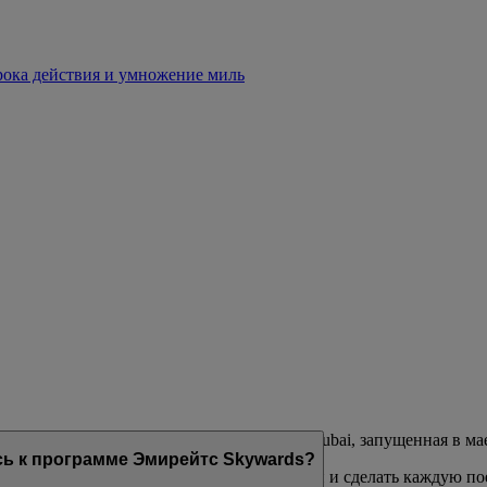
срока действия и умножение миль
лояльности авиакомпаний Эмирейтс и flydubai, запущенная в мае
юсь к программе Эмирейтс Skywards?
тей, призванных дополнить их образ жизни и сделать каждую п