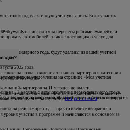
еть только одну активную учетную запись. Если у вас их
очь.
ли Skywards начисляются за перелеты рейсами Эмирейтс и
по прокату автомобилей, а также поставщиков услуг для
чение календарного года, будут удалены из вашей учетной
оездки?
вгуста 2022 года.
 а также на вознаграждения от наших партнеров в категории
 автоматические уведомления на странице «Моя учетная
тся мили Skywards.
компаний-партнеров за 11 месяцев до вылета.
 еще на 12 месяцев с даты окончания первоначального срока.
lydubai и наших авиакомпаний-партнеров. Вы также можете
а плату. Подробную информацию вы можете получить, перейдя на
яца, или восстановить мили Skywards, срок действия которых
вы можете получить на странице
Потратить мили
.
 билета на рейс Эмирейтс, — просто введите выбранный
 уровня участия в программе и начисляются в основном за
амме: Синий, Серебряный, Золотой или Платиновый.