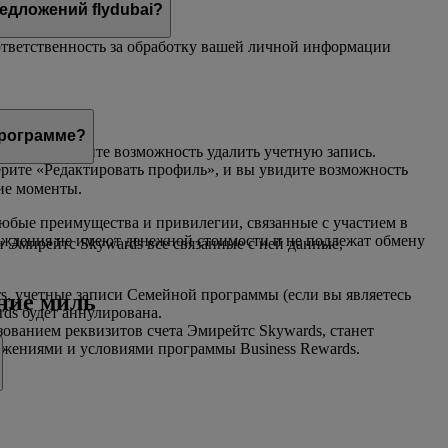
едложений flydubai?
т ответственность за обработку вашей личной информации
программе?
ью
, и вы увидите возможность удалить учетную запись.
ерите «Редактировать профиль», и вы увидите возможность
ие моменты.
юбые преимущества и привилегии, связанные с участием в
аждения не имеют денежной стоимости и не подлежат обмену
и Эмирейтс Skywards все связанные с ней данные,
s, учетные записи Семейной программы (если вы являетесь
ение миль
rds будет аннулирована.
зованием реквизитов счета Эмирейтс Skywards, станет
жениями и условиями программы Business Rewards.