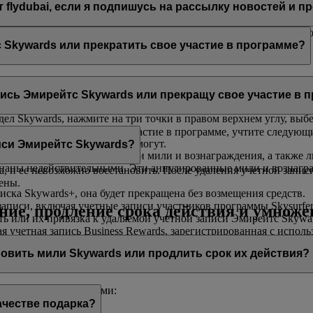
ydubai, если я подпишусь на рассылку новостей и пр
нной почты, на который будут приходить письма. flydubai несе
 Skywards или прекратить свое участие в программе?
ds или прекратить свое участие в программе в любой момент.
пись Эмирейтс Skywards или прекращу свое участие в 
йдя в свой профиль, выберите раздел
Управление учетной запис
ел Skywards, нажмите на три точки в правом верхнем углу, выб
 Skywards или прекратить участие в программе, учтите следующ
ам, и они с радостью вам помогут.
иси Эмирейтс Skywards?
 Все неиспользованные вами мили и вознаграждения, а также л
знаны недействительными. Эти аннулированные мили и вознагр
да, и ее невозможно восстановить. После удаления учетной запис
ены.
иска Skywards+, она будет прекращена без возмещения средств.
аписи, включая учетные записи участников программы Skysurfer
ение, продление срока действия и умнож
ать или их привязка к удаляемой учетной записи Эмирейтс Skywa
 учетная запись Business Rewards, зарегистрированная с исполь
 Подробную информацию можно получить, ознакомившись с поло
новить мили Skywards или продлить срок их действия?
 следующими способами:
ачестве подарка?