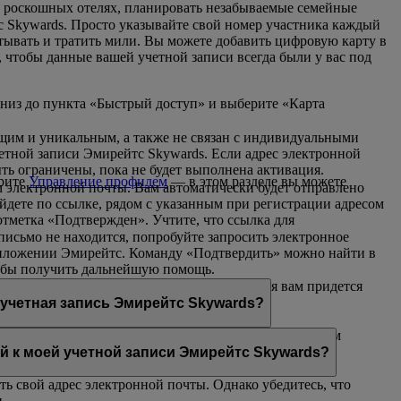
 в роскошных отелях, планировать незабываемые семейные
с Skywards. Просто указывайте свой номер участника каждый
атывать и тратить мили. Вы можете добавить цифровую карту в
, чтобы данные вашей учетной записи всегда были у вас под
вниз до пункта «Быстрый доступ» и выберите «Карта
ющим и уникальным, а также не связан с индивидуальными
четной записи Эмирейтс Skywards. Если адрес электронной
ть ограничены, пока не будет выполнена активация.
ерите
Управление профилем
— в этом разделе вы можете
 электронной почты. Вам автоматически будет отправлено
ейдете по ссылке, рядом с указанным при регистрации адресом
тметка «Подтвержден». Учтите, что ссылка для
письмо не находится, попробуйте запросить электронное
приложении Эмирейтс. Команду «Подтвердить» можно найти в
обы получить дальнейшую помощь.
ой текущий адрес. Но после этого изменения вам придется
 учетная запись Эмирейтс Skywards?
ектронной почты уже используется другим участником
итесь с нами
для получения дальнейшей помощи.
ой к моей учетной записи Эмирейтс Skywards?
ть свой адрес электронной почты. Однако убедитесь, что
.