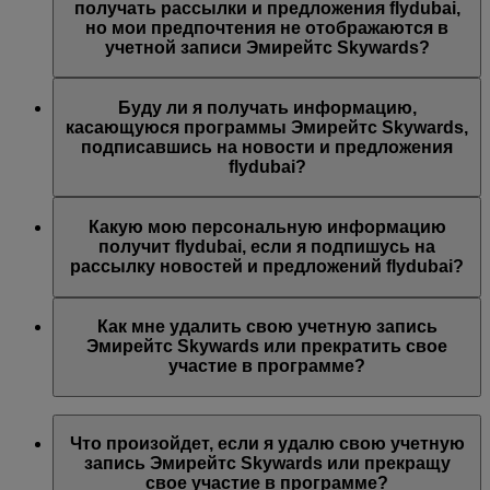
предложений Эмирейтс, Эмирейтс Skywards и/или
получать рассылки и предложения flydubai,
flydubai. Ваши предпочтения были изменены согласно
но мои предпочтения не отображаются в
вашему выбору.
учетной записи Эмирейтс Skywards?
Возможно, указанный вами адрес электронной почты
связан с несколькими номерами участников программы
Буду ли я получать информацию,
Эмирейтс Skywards или указанное вами имя не
касающуюся программы Эмирейтс Skywards,
совпадает с именем в вашей учетной записи Эмирейтс
подписавшись на новости и предложения
Skywards. Войдите в учетную запись Эмирейтс
flydubai?
Skywards и обновите адрес электронной почты в разделе
Личные предпочтения
.
Вы также будете получать все новости и предложения
компании flydubai, включая промоакции flydubai и
Какую мою персональную информацию
flydubai Holidays.
получит flydubai, если я подпишусь на
рассылку новостей и предложений flydubai?
Авиакомпания flydubai получит ваше имя и адрес
электронной почты, на который будут приходить
Как мне удалить свою учетную запись
письма. flydubai несет ответственность за обработку
Эмирейтс Skywards или прекратить свое
вашей личной информации согласно
политике
участие в программе?
конфиденциальности flydubai
.
Вы можете удалить свою учетную запись Эмирейтс
Skywards или прекратить свое участие в программе в
Что произойдет, если я удалю свою учетную
любой момент.
запись Эмирейтс Skywards или прекращу
свое участие в программе?