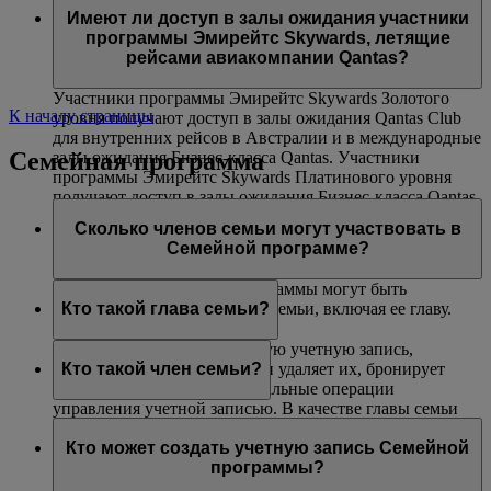
авиакомпаниями Эмирейтс и flydubai. Данная
(только на маршрутах, где действуют ограничения
Платинового и Золотого уровней могут воспользоваться
Имеют ли доступ в залы ожидания участники
возможность недоступна на совместных рейсах,
по весу).
услугой приоритетной посадки в самолет.
программы Эмирейтс Skywards, летящие
выполняемых другими авиакомпаниями, и на
рейсами авиакомпании Qantas?
маршрутах, включающих рейсы других авиакомпаний.
Участники программы Эмирейтс Skywards Золотого
К началу страницы
уровня получают доступ в залы ожидания Qantas Club
для внутренних рейсов в Австралии и в международные
Семейная программа
залы ожидания Бизнес-класса Qantas. Участники
программы Эмирейтс Skywards Платинового уровня
получают доступ в залы ожидания Бизнес-класса Qantas
(при их наличии), в залы ожидания Qantas Club для
Сколько членов семьи могут участвовать в
внутренних рейсов в Австралии и в международные
Семейной программе?
залы ожидания Бизнес-класса Qantas.
В одну учетную запись программы могут быть
включены до восьми членов семьи, включая ее главу.
Кто такой глава семьи?
Глава семьи создает Семейную учетную запись,
добавляет в нее участников и удаляет их, бронирует
Кто такой член семьи?
билеты и выполняет все остальные операции
управления учетной записью. В качестве главы семьи
Член семьи добавляется в учетную запись вашей
может зарегистрироваться любой участник не моложе
Семейной программы и может внести 0 % или 100 %
Кто может создать учетную запись Семейной
18 лет. Чтобы добавить участника программы Skysurfers
своих миль Skywards, полученных за перелеты рейсами
программы?
в учетную запись Семейной программы, глава семьи
Эмирейтс, flydubai и авиакомпаний-партнеров, а также
должен являться зарегистрированным родителем или