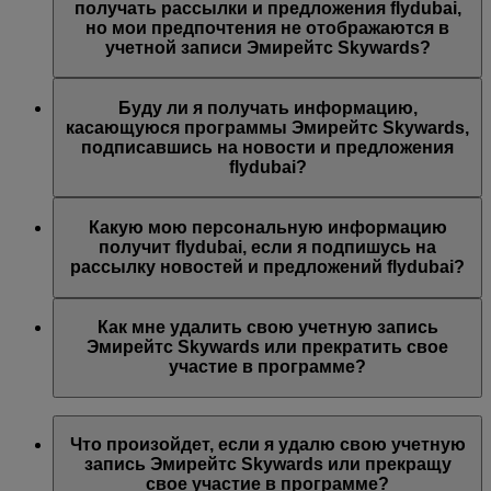
предложений Эмирейтс, Эмирейтс Skywards и/или
получать рассылки и предложения flydubai,
flydubai. Ваши предпочтения были изменены согласно
но мои предпочтения не отображаются в
вашему выбору.
учетной записи Эмирейтс Skywards?
Возможно, указанный вами адрес электронной почты
связан с несколькими номерами участников программы
Буду ли я получать информацию,
Эмирейтс Skywards или указанное вами имя не
касающуюся программы Эмирейтс Skywards,
совпадает с именем в вашей учетной записи Эмирейтс
подписавшись на новости и предложения
Skywards. Войдите в учетную запись Эмирейтс
flydubai?
Skywards и обновите адрес электронной почты в разделе
Личные предпочтения
.
Вы также будете получать все новости и предложения
компании flydubai, включая промоакции flydubai и
Какую мою персональную информацию
flydubai Holidays.
получит flydubai, если я подпишусь на
рассылку новостей и предложений flydubai?
Авиакомпания flydubai получит ваше имя и адрес
электронной почты, на который будут приходить
Как мне удалить свою учетную запись
письма. flydubai несет ответственность за обработку
Эмирейтс Skywards или прекратить свое
вашей личной информации согласно
политике
участие в программе?
конфиденциальности flydubai
.
Вы можете удалить свою учетную запись Эмирейтс
Skywards или прекратить свое участие в программе в
Что произойдет, если я удалю свою учетную
любой момент.
запись Эмирейтс Skywards или прекращу
свое участие в программе?