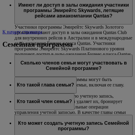
авиакомпаниями Эмирейтс и flydubai. Данная
(только на маршрутах, где действуют ограничения
Платинового и Золотого уровней могут воспользоваться
Имеют ли доступ в залы ожидания участники
возможность недоступна на совместных рейсах,
по весу).
услугой приоритетной посадки в самолет.
программы Эмирейтс Skywards, летящие
выполняемых другими авиакомпаниями, и на
рейсами авиакомпании Qantas?
маршрутах, включающих рейсы других авиакомпаний.
Участники программы Эмирейтс Skywards Золотого
К началу страницы
уровня получают доступ в залы ожидания Qantas Club
для внутренних рейсов в Австралии и в международные
Семейная программа
залы ожидания Бизнес-класса Qantas. Участники
программы Эмирейтс Skywards Платинового уровня
получают доступ в залы ожидания Бизнес-класса Qantas
(при их наличии), в залы ожидания Qantas Club для
Сколько членов семьи могут участвовать в
внутренних рейсов в Австралии и в международные
Семейной программе?
залы ожидания Бизнес-класса Qantas.
В одну учетную запись программы могут быть
включены до восьми членов семьи, включая ее главу.
Кто такой глава семьи?
Глава семьи создает Семейную учетную запись,
добавляет в нее участников и удаляет их, бронирует
Кто такой член семьи?
билеты и выполняет все остальные операции
управления учетной записью. В качестве главы семьи
Член семьи добавляется в учетную запись вашей
может зарегистрироваться любой участник не моложе
Семейной программы и может внести 0 % или 100 %
Кто может создать учетную запись Семейной
18 лет. Чтобы добавить участника программы Skysurfers
своих миль Skywards, полученных за перелеты рейсами
программы?
в учетную запись Семейной программы, глава семьи
Эмирейтс, flydubai и авиакомпаний-партнеров, а также
должен являться зарегистрированным родителем или