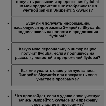
предложений Эмирейтс, Эмирейтс Skywards и/или
получать рассылки и предложения flydubai,
flydubai. Ваши предпочтения были изменены согласно
но мои предпочтения не отображаются в
вашему выбору.
учетной записи Эмирейтс Skywards?
Возможно, указанный вами адрес электронной почты
связан с несколькими номерами участников программы
Буду ли я получать информацию,
Эмирейтс Skywards или указанное вами имя не
касающуюся программы Эмирейтс Skywards,
совпадает с именем в вашей учетной записи Эмирейтс
подписавшись на новости и предложения
Skywards. Войдите в учетную запись Эмирейтс
flydubai?
Skywards и обновите адрес электронной почты в разделе
Личные предпочтения
.
Вы также будете получать все новости и предложения
компании flydubai, включая промоакции flydubai и
Какую мою персональную информацию
flydubai Holidays.
получит flydubai, если я подпишусь на
рассылку новостей и предложений flydubai?
Авиакомпания flydubai получит ваше имя и адрес
электронной почты, на который будут приходить
Как мне удалить свою учетную запись
письма. flydubai несет ответственность за обработку
Эмирейтс Skywards или прекратить свое
вашей личной информации согласно
политике
участие в программе?
конфиденциальности flydubai
.
Вы можете удалить свою учетную запись Эмирейтс
Skywards или прекратить свое участие в программе в
Что произойдет, если я удалю свою учетную
любой момент.
запись Эмирейтс Skywards или прекращу
свое участие в программе?