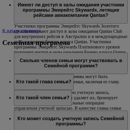
авиакомпаниями Эмирейтс и flydubai. Данная
(только на маршрутах, где действуют ограничения
Платинового и Золотого уровней могут воспользоваться
Имеют ли доступ в залы ожидания участники
возможность недоступна на совместных рейсах,
по весу).
услугой приоритетной посадки в самолет.
программы Эмирейтс Skywards, летящие
выполняемых другими авиакомпаниями, и на
рейсами авиакомпании Qantas?
маршрутах, включающих рейсы других авиакомпаний.
Участники программы Эмирейтс Skywards Золотого
К началу страницы
уровня получают доступ в залы ожидания Qantas Club
для внутренних рейсов в Австралии и в международные
Семейная программа
залы ожидания Бизнес-класса Qantas. Участники
программы Эмирейтс Skywards Платинового уровня
получают доступ в залы ожидания Бизнес-класса Qantas
(при их наличии), в залы ожидания Qantas Club для
Сколько членов семьи могут участвовать в
внутренних рейсов в Австралии и в международные
Семейной программе?
залы ожидания Бизнес-класса Qantas.
В одну учетную запись программы могут быть
включены до восьми членов семьи, включая ее главу.
Кто такой глава семьи?
Глава семьи создает Семейную учетную запись,
добавляет в нее участников и удаляет их, бронирует
Кто такой член семьи?
билеты и выполняет все остальные операции
управления учетной записью. В качестве главы семьи
Член семьи добавляется в учетную запись вашей
может зарегистрироваться любой участник не моложе
Семейной программы и может внести 0 % или 100 %
Кто может создать учетную запись Семейной
18 лет. Чтобы добавить участника программы Skysurfers
своих миль Skywards, полученных за перелеты рейсами
программы?
в учетную запись Семейной программы, глава семьи
Эмирейтс, flydubai и авиакомпаний-партнеров, а также
должен являться зарегистрированным родителем или