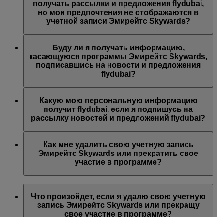
предложений Эмирейтс, Эмирейтс Skywards и/или
получать рассылки и предложения flydubai,
flydubai. Ваши предпочтения были изменены согласно
но мои предпочтения не отображаются в
вашему выбору.
учетной записи Эмирейтс Skywards?
Возможно, указанный вами адрес электронной почты
связан с несколькими номерами участников программы
Буду ли я получать информацию,
Эмирейтс Skywards или указанное вами имя не
касающуюся программы Эмирейтс Skywards,
совпадает с именем в вашей учетной записи Эмирейтс
подписавшись на новости и предложения
Skywards. Войдите в учетную запись Эмирейтс
flydubai?
Skywards и обновите адрес электронной почты в разделе
Личные предпочтения
.
Вы также будете получать все новости и предложения
компании flydubai, включая промоакции flydubai и
Какую мою персональную информацию
flydubai Holidays.
получит flydubai, если я подпишусь на
рассылку новостей и предложений flydubai?
Авиакомпания flydubai получит ваше имя и адрес
электронной почты, на который будут приходить
Как мне удалить свою учетную запись
письма. flydubai несет ответственность за обработку
Эмирейтс Skywards или прекратить свое
вашей личной информации согласно
политике
участие в программе?
конфиденциальности flydubai
.
Вы можете удалить свою учетную запись Эмирейтс
Skywards или прекратить свое участие в программе в
Что произойдет, если я удалю свою учетную
любой момент.
запись Эмирейтс Skywards или прекращу
свое участие в программе?