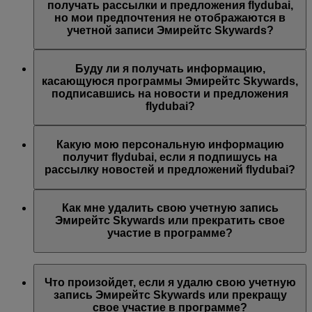
предложений Эмирейтс, Эмирейтс Skywards и/или
получать рассылки и предложения flydubai,
flydubai. Ваши предпочтения были изменены согласно
но мои предпочтения не отображаются в
вашему выбору.
учетной записи Эмирейтс Skywards?
Возможно, указанный вами адрес электронной почты
связан с несколькими номерами участников программы
Буду ли я получать информацию,
Эмирейтс Skywards или указанное вами имя не
касающуюся программы Эмирейтс Skywards,
совпадает с именем в вашей учетной записи Эмирейтс
подписавшись на новости и предложения
Skywards. Войдите в учетную запись Эмирейтс
flydubai?
Skywards и обновите адрес электронной почты в разделе
Личные предпочтения
.
Вы также будете получать все новости и предложения
компании flydubai, включая промоакции flydubai и
Какую мою персональную информацию
flydubai Holidays.
получит flydubai, если я подпишусь на
рассылку новостей и предложений flydubai?
Авиакомпания flydubai получит ваше имя и адрес
электронной почты, на который будут приходить
Как мне удалить свою учетную запись
письма. flydubai несет ответственность за обработку
Эмирейтс Skywards или прекратить свое
вашей личной информации согласно
политике
участие в программе?
конфиденциальности flydubai
.
Вы можете удалить свою учетную запись Эмирейтс
Skywards или прекратить свое участие в программе в
Что произойдет, если я удалю свою учетную
любой момент.
запись Эмирейтс Skywards или прекращу
свое участие в программе?