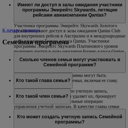
авиакомпаниями Эмирейтс и flydubai. Данная
(только на маршрутах, где действуют ограничения
Платинового и Золотого уровней могут воспользоваться
Имеют ли доступ в залы ожидания участники
возможность недоступна на совместных рейсах,
по весу).
услугой приоритетной посадки в самолет.
программы Эмирейтс Skywards, летящие
выполняемых другими авиакомпаниями, и на
рейсами авиакомпании Qantas?
маршрутах, включающих рейсы других авиакомпаний.
Участники программы Эмирейтс Skywards Золотого
К началу страницы
уровня получают доступ в залы ожидания Qantas Club
для внутренних рейсов в Австралии и в международные
Семейная программа
залы ожидания Бизнес-класса Qantas. Участники
программы Эмирейтс Skywards Платинового уровня
получают доступ в залы ожидания Бизнес-класса Qantas
(при их наличии), в залы ожидания Qantas Club для
Сколько членов семьи могут участвовать в
внутренних рейсов в Австралии и в международные
Семейной программе?
залы ожидания Бизнес-класса Qantas.
В одну учетную запись программы могут быть
включены до восьми членов семьи, включая ее главу.
Кто такой глава семьи?
Глава семьи создает Семейную учетную запись,
добавляет в нее участников и удаляет их, бронирует
Кто такой член семьи?
билеты и выполняет все остальные операции
управления учетной записью. В качестве главы семьи
Член семьи добавляется в учетную запись вашей
может зарегистрироваться любой участник не моложе
Семейной программы и может внести 0 % или 100 %
Кто может создать учетную запись Семейной
18 лет. Чтобы добавить участника программы Skysurfers
своих миль Skywards, полученных за перелеты рейсами
программы?
в учетную запись Семейной программы, глава семьи
Эмирейтс, flydubai и авиакомпаний-партнеров, а также
должен являться зарегистрированным родителем или