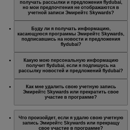
предложений Эмирейтс, Эмирейтс Skywards и/или
получать рассылки и предложения flydubai,
flydubai. Ваши предпочтения были изменены согласно
но мои предпочтения не отображаются в
вашему выбору.
учетной записи Эмирейтс Skywards?
Возможно, указанный вами адрес электронной почты
связан с несколькими номерами участников программы
Буду ли я получать информацию,
Эмирейтс Skywards или указанное вами имя не
касающуюся программы Эмирейтс Skywards,
совпадает с именем в вашей учетной записи Эмирейтс
подписавшись на новости и предложения
Skywards. Войдите в учетную запись Эмирейтс
flydubai?
Skywards и обновите адрес электронной почты в разделе
Личные предпочтения
.
Вы также будете получать все новости и предложения
компании flydubai, включая промоакции flydubai и
Какую мою персональную информацию
flydubai Holidays.
получит flydubai, если я подпишусь на
рассылку новостей и предложений flydubai?
Авиакомпания flydubai получит ваше имя и адрес
электронной почты, на который будут приходить
Как мне удалить свою учетную запись
письма. flydubai несет ответственность за обработку
Эмирейтс Skywards или прекратить свое
вашей личной информации согласно
политике
участие в программе?
конфиденциальности flydubai
.
Вы можете удалить свою учетную запись Эмирейтс
Skywards или прекратить свое участие в программе в
Что произойдет, если я удалю свою учетную
любой момент.
запись Эмирейтс Skywards или прекращу
свое участие в программе?