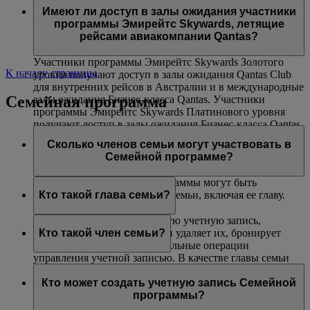
авиакомпаниями Эмирейтс и flydubai. Данная
(только на маршрутах, где действуют ограничения
Платинового и Золотого уровней могут воспользоваться
Имеют ли доступ в залы ожидания участники
возможность недоступна на совместных рейсах,
по весу).
услугой приоритетной посадки в самолет.
программы Эмирейтс Skywards, летящие
выполняемых другими авиакомпаниями, и на
рейсами авиакомпании Qantas?
маршрутах, включающих рейсы других авиакомпаний.
Участники программы Эмирейтс Skywards Золотого
К началу страницы
уровня получают доступ в залы ожидания Qantas Club
для внутренних рейсов в Австралии и в международные
Семейная программа
залы ожидания Бизнес-класса Qantas. Участники
программы Эмирейтс Skywards Платинового уровня
получают доступ в залы ожидания Бизнес-класса Qantas
(при их наличии), в залы ожидания Qantas Club для
Сколько членов семьи могут участвовать в
внутренних рейсов в Австралии и в международные
Семейной программе?
залы ожидания Бизнес-класса Qantas.
В одну учетную запись программы могут быть
включены до восьми членов семьи, включая ее главу.
Кто такой глава семьи?
Глава семьи создает Семейную учетную запись,
добавляет в нее участников и удаляет их, бронирует
Кто такой член семьи?
билеты и выполняет все остальные операции
управления учетной записью. В качестве главы семьи
Член семьи добавляется в учетную запись вашей
может зарегистрироваться любой участник не моложе
Семейной программы и может внести 0 % или 100 %
Кто может создать учетную запись Семейной
18 лет. Чтобы добавить участника программы Skysurfers
своих миль Skywards, полученных за перелеты рейсами
программы?
в учетную запись Семейной программы, глава семьи
Эмирейтс, flydubai и авиакомпаний-партнеров, а также
должен являться зарегистрированным родителем или