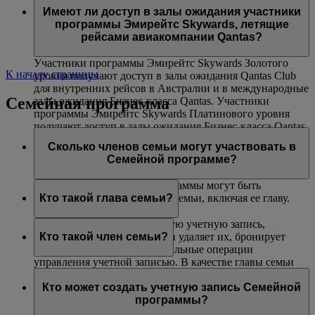
авиакомпаниями Эмирейтс и flydubai. Данная
(только на маршрутах, где действуют ограничения
Платинового и Золотого уровней могут воспользоваться
Имеют ли доступ в залы ожидания участники
возможность недоступна на совместных рейсах,
по весу).
услугой приоритетной посадки в самолет.
программы Эмирейтс Skywards, летящие
выполняемых другими авиакомпаниями, и на
рейсами авиакомпании Qantas?
маршрутах, включающих рейсы других авиакомпаний.
Участники программы Эмирейтс Skywards Золотого
К началу страницы
уровня получают доступ в залы ожидания Qantas Club
для внутренних рейсов в Австралии и в международные
Семейная программа
залы ожидания Бизнес-класса Qantas. Участники
программы Эмирейтс Skywards Платинового уровня
получают доступ в залы ожидания Бизнес-класса Qantas
(при их наличии), в залы ожидания Qantas Club для
Сколько членов семьи могут участвовать в
внутренних рейсов в Австралии и в международные
Семейной программе?
залы ожидания Бизнес-класса Qantas.
В одну учетную запись программы могут быть
включены до восьми членов семьи, включая ее главу.
Кто такой глава семьи?
Глава семьи создает Семейную учетную запись,
добавляет в нее участников и удаляет их, бронирует
Кто такой член семьи?
билеты и выполняет все остальные операции
управления учетной записью. В качестве главы семьи
Член семьи добавляется в учетную запись вашей
может зарегистрироваться любой участник не моложе
Семейной программы и может внести 0 % или 100 %
Кто может создать учетную запись Семейной
18 лет. Чтобы добавить участника программы Skysurfers
своих миль Skywards, полученных за перелеты рейсами
программы?
в учетную запись Семейной программы, глава семьи
Эмирейтс, flydubai и авиакомпаний-партнеров, а также
должен являться зарегистрированным родителем или