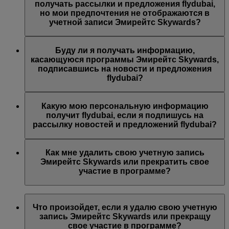
предложений Эмирейтс, Эмирейтс Skywards и/или
получать рассылки и предложения flydubai,
flydubai. Ваши предпочтения были изменены согласно
но мои предпочтения не отображаются в
вашему выбору.
учетной записи Эмирейтс Skywards?
Возможно, указанный вами адрес электронной почты
связан с несколькими номерами участников программы
Буду ли я получать информацию,
Эмирейтс Skywards или указанное вами имя не
касающуюся программы Эмирейтс Skywards,
совпадает с именем в вашей учетной записи Эмирейтс
подписавшись на новости и предложения
Skywards. Войдите в учетную запись Эмирейтс
flydubai?
Skywards и обновите адрес электронной почты в разделе
Личные предпочтения
.
Вы также будете получать все новости и предложения
компании flydubai, включая промоакции flydubai и
Какую мою персональную информацию
flydubai Holidays.
получит flydubai, если я подпишусь на
рассылку новостей и предложений flydubai?
Авиакомпания flydubai получит ваше имя и адрес
электронной почты, на который будут приходить
Как мне удалить свою учетную запись
письма. flydubai несет ответственность за обработку
Эмирейтс Skywards или прекратить свое
вашей личной информации согласно
политике
участие в программе?
конфиденциальности flydubai
.
Вы можете удалить свою учетную запись Эмирейтс
Skywards или прекратить свое участие в программе в
Что произойдет, если я удалю свою учетную
любой момент.
запись Эмирейтс Skywards или прекращу
свое участие в программе?