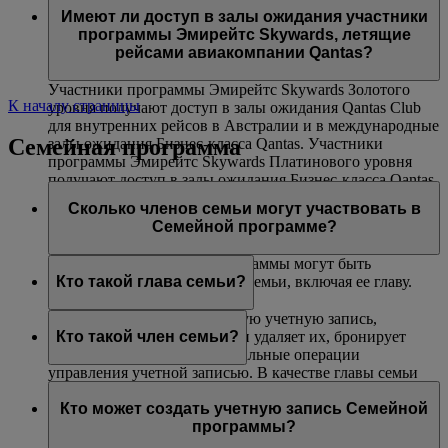
авиакомпаниями Эмирейтс и flydubai. Данная
(только на маршрутах, где действуют ограничения
Платинового и Золотого уровней могут воспользоваться
Имеют ли доступ в залы ожидания участники
возможность недоступна на совместных рейсах,
по весу).
услугой приоритетной посадки в самолет.
программы Эмирейтс Skywards, летящие
выполняемых другими авиакомпаниями, и на
рейсами авиакомпании Qantas?
маршрутах, включающих рейсы других авиакомпаний.
Участники программы Эмирейтс Skywards Золотого
К началу страницы
уровня получают доступ в залы ожидания Qantas Club
для внутренних рейсов в Австралии и в международные
Семейная программа
залы ожидания Бизнес-класса Qantas. Участники
программы Эмирейтс Skywards Платинового уровня
получают доступ в залы ожидания Бизнес-класса Qantas
(при их наличии), в залы ожидания Qantas Club для
Сколько членов семьи могут участвовать в
внутренних рейсов в Австралии и в международные
Семейной программе?
залы ожидания Бизнес-класса Qantas.
В одну учетную запись программы могут быть
включены до восьми членов семьи, включая ее главу.
Кто такой глава семьи?
Глава семьи создает Семейную учетную запись,
добавляет в нее участников и удаляет их, бронирует
Кто такой член семьи?
билеты и выполняет все остальные операции
управления учетной записью. В качестве главы семьи
Член семьи добавляется в учетную запись вашей
может зарегистрироваться любой участник не моложе
Семейной программы и может внести 0 % или 100 %
Кто может создать учетную запись Семейной
18 лет. Чтобы добавить участника программы Skysurfers
своих миль Skywards, полученных за перелеты рейсами
программы?
в учетную запись Семейной программы, глава семьи
Эмирейтс, flydubai и авиакомпаний-партнеров, а также
должен являться зарегистрированным родителем или