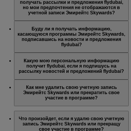
предложений Эмирейтс, Эмирейтс Skywards и/или
получать рассылки и предложения flydubai,
flydubai. Ваши предпочтения были изменены согласно
но мои предпочтения не отображаются в
вашему выбору.
учетной записи Эмирейтс Skywards?
Возможно, указанный вами адрес электронной почты
связан с несколькими номерами участников программы
Буду ли я получать информацию,
Эмирейтс Skywards или указанное вами имя не
касающуюся программы Эмирейтс Skywards,
совпадает с именем в вашей учетной записи Эмирейтс
подписавшись на новости и предложения
Skywards. Войдите в учетную запись Эмирейтс
flydubai?
Skywards и обновите адрес электронной почты в разделе
Личные предпочтения
.
Вы также будете получать все новости и предложения
компании flydubai, включая промоакции flydubai и
Какую мою персональную информацию
flydubai Holidays.
получит flydubai, если я подпишусь на
рассылку новостей и предложений flydubai?
Авиакомпания flydubai получит ваше имя и адрес
электронной почты, на который будут приходить
Как мне удалить свою учетную запись
письма. flydubai несет ответственность за обработку
Эмирейтс Skywards или прекратить свое
вашей личной информации согласно
политике
участие в программе?
конфиденциальности flydubai
.
Вы можете удалить свою учетную запись Эмирейтс
Skywards или прекратить свое участие в программе в
Что произойдет, если я удалю свою учетную
любой момент.
запись Эмирейтс Skywards или прекращу
свое участие в программе?