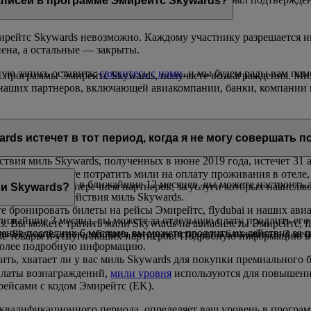
аписей в программе Эмирейтс Skywards?
рейтс Skywards невозможно. Каждому участнику разрешается им
нена, а остальные — закрыты.
ую запись оставить,
свяжитесь с нами
, и мы будем рады вам пом
к программы Эмирейтс Skywards, получаете вознаграждения. Ми
ти наших партнеров, включающей авиакомпании, банки, компании 
получения. Мили Skywards, срок действия которых истекает в те
rds истечет в тот период, когда я не могу совершать п
ствия миль Skywards, полученных в июне 2019 года, истечет 31 а
здки, вы можете потратить мили на оплату проживания в отеле,
 которых истекает в ближайшие 12 месяцев, вы можете настроить
ться с полным перечнем партнеров, за услуги которых начисляю
ли Skywards?
ечении срока действия миль Skywards.
е бронировать билеты на рейсы Эмирейтс, flydubai и наших авиа
ближайшие 3 месяца, вы можете за отдельную плату продлить его
. Вы можете тратить мили Skywards на авиабилеты Эмирейтс, f
ечение последних 6 месяцев, вы можете продлить их действие з
ль Skywards, срок действия которых истекает в ближайшие 3 мес
кже товары и услуги наших партнеров. Подробную информацию 
более подробную информацию.
рить, хватает ли у вас миль Skywards для покупки премиального
оплаты вознаграждений,
мили уровня
используются для повышения
рейсами с кодом Эмирейтс (EK).
е квалификационного периода, определяет ваш уровень в прогр