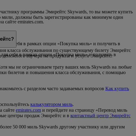
участнику программы Эмирейтс Skywards, то вы можете купить
го мили, должны быть зарегистрированы как минимум один
 сайте emirates.com.
да
рейтс?
да для себя в рамках опции «Покупка миль» и получить в
ния класса обслуживания по существующему билету Эмирейтс
 для себя в рамках опции «Покупка миль» и получить в
ве денежного ваучера на продукты и услуги Эмирейтс.
отя мы не ограничиваем трату ваших миль Skywards на любые
упки билетов и повышения класса обслуживания, с помощью
накомьтесь с разделом часто задаваемых вопросов
Как купить
воспользуйтесь
калькулятором миль
.
а сайте
emirates.com
и перейдите на страницу «Перевод миль
орые центры продаж Эмирейтс и в
контактный центр Эмирейтс
 более 50 000 миль Skywards другому участнику или другим