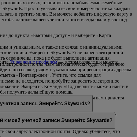
 в роскошных отелях, планировать незабываемые семейные
с Skywards. Просто указывайте свой номер участника каждый
атывать и тратить мили. Вы можете добавить цифровую карту в
, чтобы данные вашей учетной записи всегда были у вас под
вниз до пункта «Быстрый доступ» и выберите «Карта
ющим и уникальным, а также не связан с индивидуальными
четной записи Эмирейтс Skywards. Если адрес электронной
ть ограничены, пока не будет выполнена активация.
ерите
Управление профилем
— в этом разделе вы можете
 электронной почты. Вам автоматически будет отправлено
ейдете по ссылке, рядом с указанным при регистрации адресом
тметка «Подтвержден». Учтите, что ссылка для
письмо не находится, попробуйте запросить электронное
приложении Эмирейтс. Команду «Подтвердить» можно найти в
обы получить дальнейшую помощь.
ой текущий адрес. Но после этого изменения вам придется
 учетная запись Эмирейтс Skywards?
ектронной почты уже используется другим участником
итесь с нами
для получения дальнейшей помощи.
ой к моей учетной записи Эмирейтс Skywards?
ть свой адрес электронной почты. Однако убедитесь, что
.