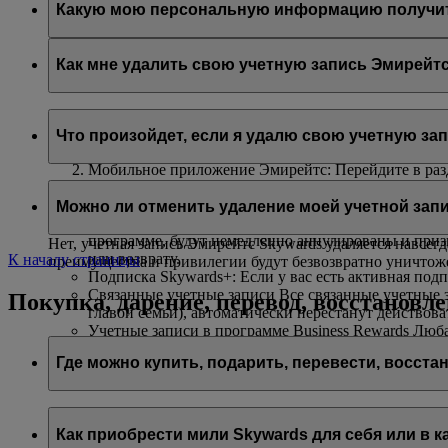
Какую мою персональную информацию получит fl
Авиакомпания flydubai получит ваше имя и адрес электро
согласно
политике конфиденциальности flydubai
.
Как мне удалить свою учетную запись Эмирейтс
Вы можете удалить свою учетную запись Эмирейтс Skywar
Что произойдет, если я удалю свою учетную за
На сайте Эмирейтс: Войдя в учетную запись и пере
Мобильное приложение Эмирейтс: Перейдите в разд
удалить свою учетную запись.
Если вы захотите удалить свою учетную запись Эмирейтс
Интерактивный чат
: Обратитесь к нашим сотрудник
Можно ли отменить удаление моей учетной зап
Неиспользованные мили Skywards и вознаграждения
программе, будут немедленно аннулированы и при
Нет, учетная запись Эмирейтс Skywards удаляется навсег
или возврату.
К началу страницы
преимущества и привилегии будут безвозвратно уничтож
Подписка Skywards+: Если у вас есть активная подп
Связанные учетные записи Все связанные учетные з
Покупка, дарение, перевод, восстановл
главой семьи), автоматически перестанут действов
Учетные записи в программе Business Rewards Любая
недоступной при использовании этих реквизитов.
Где можно купить, подарить, перевести, восста
Вы можете купить, подарить и перевести мили Skywards
Как приобрести мили Skywards для себя или в к