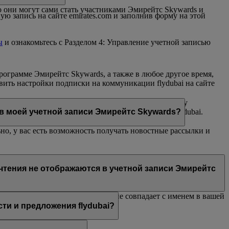
 они могут сами стать участниками Эмирейтс Skywards и
ю запись на сайте emirates.com и заполнив форму на этой
ы
и ознакомьтесь с Разделом 4: Управление учетной записью
рограмме Эмирейтс Skywards, а также в любое другое время,
вить настройки подписки на коммуникации flydubai на сайте
ьма flydubai и/или Эмирейтс, отправленного на вашу
ивный чат или контактный центр Эмирейтс или flydubai.
 в моей учетной записи Эмирейтс Skywards?
но, у вас есть возможность получать новостные рассылки и
й Эмирейтс, Эмирейтс Skywards и/или flydubai. Ваши
очтения не отображаются в учетной записи Эмирейтс
wards или указанное вами имя не совпадает с именем в вашей
 разделе
Личные предпочтения
.
и и предложения flydubai?