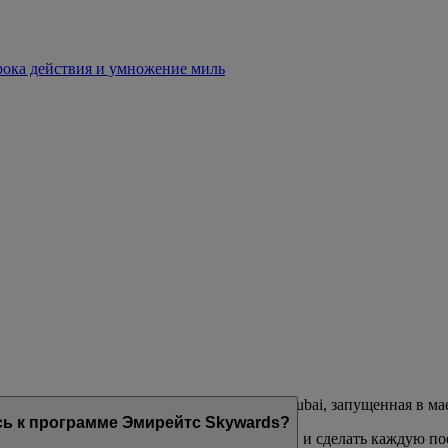
срока действия и умножение миль
лояльности авиакомпаний Эмирейтс и flydubai, запущенная в мае
юсь к программе Эмирейтс Skywards?
тей, призванных дополнить их образ жизни и сделать каждую п