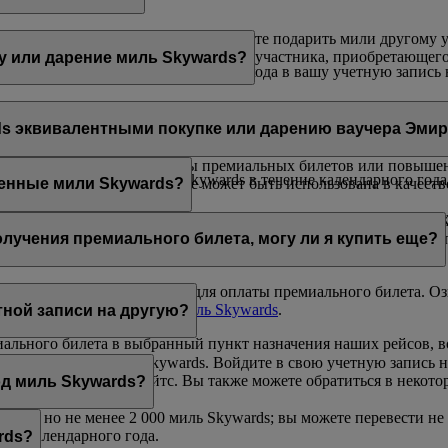
; или
 выбранного вознаграждения или хотите подарить мили другому 
дя на эту
страницу
. В учетной записи участника, приобретающе
у или дарение миль Skywards?
жно только через Интернет после входа в вашу учетную запись на
олучением миль.
риобрести до 200 000 миль Skywards в течение календарного го
о быть кратным 1 000, но не менее 2 000 миль Skywards.
обрести до 100 000 миль Skywards в течение календарного года
ds эквивалентными покупке или дарению ваучера Эми
риобрести до 200 000 миль Skywards в течение календарного го
— 2 000 миль по цене 30 долл. США за 1 000 миль
ыть использованы для оплаты премиальных билетов или повыше
обрести до 100 000 миль Skywards в течение календарного года
одаренные мили Skywards, не может быть использована в качест
ренные мили Skywards?
ивать премиальные билеты и повышение класса обслуживания. Х
ице
.
уем проверять количество миль Skywards, необходимых для пок
олучения премиального билета, могу ли я купить еще?
недостаточно миль Skywards для оплаты премиального билета. Оз
сетите страницу
Покупка миль Skywards
.
тной записи на другую?
миального билета в выбранный пункт назначения наших рейсов, 
ую запись Эмирейтс Skywards. Войдите в свою учетную запись н
s в приложении Эмирейтс. Вы также можете обратиться в некот
од миль Skywards?
 000, но не менее 2 000 миль Skywards; вы можете перевести не
ого календарного года.
rds?