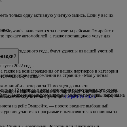
еть только одну активную учетную запись. Если у вас их
очь.
ли Skywards начисляются за перелеты рейсами Эмирейтс и
по прокату автомобилей, а также поставщиков услуг для
чение календарного года, будут удалены из вашей учетной
оездки?
вгуста 2022 года.
 а также на вознаграждения от наших партнеров в категории
 автоматические уведомления на странице «Моя учетная
тся мили Skywards.
компаний-партнеров за 11 месяцев до вылета.
 еще на 12 месяцев с даты окончания первоначального срока.
lydubai и наших авиакомпаний-партнеров. Вы также можете
а плату. Подробную информацию вы можете получить, перейдя на
яца, или восстановить мили Skywards, срок действия которых
вы можете получить на странице
Потратить мили
.
 билета на рейс Эмирейтс, — просто введите выбранный
 уровня участия в программе и начисляются в основном за
амме: Синий, Серебряный, Золотой или Платиновый.