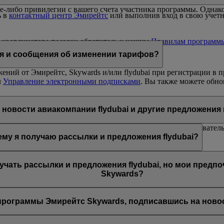
е-либо привилегии с вашего счета участника программы. Однако
ь в
контактный центр Эмирейтс
или выполнив вход в свою учетну
 координатора поездок обратитесь к нашим
Правилам программ
ия и сообщения об изменении тарифов?
ний от Эмирейтс, Skywards и/или flydubai при регистрации в п
л
Управление электронными подписками
. Вы также можете обно
i или Эмирейтс, перейдя по соответствующей ссылке в конце пис
ника программы Эмирейтс Skywards или обратившись в интеракт
новости авиакомпании flydubai и другие предложения
янных клиентов авиакомпаний Эмирейтс и flydubai; следователь
му я получаю рассылки и предложения flydubai?
ло предложено подписаться на рассылки новостей и предложени
лучать рассылки и предложения flydubai, но мои предп
Skywards?
зан с несколькими номерами участников программы Эмирейтс Sky
апись Эмирейтс Skywards и обновите адрес электронной почты в
рограммы Эмирейтс Skywards, подписавшись на новост
ании flydubai, включая промоакции flydubai и flydubai Holidays.