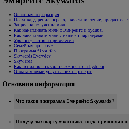
Эмирейтс Skywards
Основная информация
Покупка, дарение, перевод, восстановление, продление 
Запрос на получение миль
Как накапливать мили с Эмирейтс и flydubai
Как накапливать мили с нашими партнерами
Уровни участия и привилегии
Семейная программа
Программа Skysurfers
Skywards Everyday
Skywards+
Как использовать мили с Эмирейтс и flydubai
Оплата милями услуг наших партнеров
Основная информация
Что такое программа Эмирейтс Skywards?
Эмирейтс Skywards — это удостоенная наград программа 
Получу ли я карту участника, когда присоедин
Она предлагает участникам ряд привилегий и возможнос