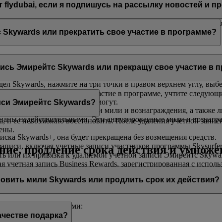
ydubai, если я подпишусь на рассылку новостей и пр
нной почты, на который будут приходить письма. flydubai несе
 Skywards или прекратить свое участие в программе?
ds или прекратить свое участие в программе в любой момент.
пись Эмирейтс Skywards или прекращу свое участие в 
йдя в свой профиль, выберите раздел
Управление учетной запис
ел Skywards, нажмите на три точки в правом верхнем углу, выб
 Skywards или прекратить участие в программе, учтите следующ
ам, и они с радостью вам помогут.
иси Эмирейтс Skywards?
 Все неиспользованные вами мили и вознаграждения, а также л
знаны недействительными. Эти аннулированные мили и вознагр
да, и ее невозможно восстановить. После удаления учетной запис
ены.
иска Skywards+, она будет прекращена без возмещения средств.
аписи, включая учетные записи участников программы Skysurfer
ение, продление срока действия и умнож
ать или их привязка к удаляемой учетной записи Эмирейтс Skywa
 учетная запись Business Rewards, зарегистрированная с исполь
 Подробную информацию можно получить, ознакомившись с поло
новить мили Skywards или продлить срок их действия?
 следующими способами:
ачестве подарка?