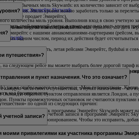
ачисление обычных миль Skywards: их количество зависит от выб
я в программе Эмирейтс Skywards
.
ами партнеров. Мили уровня можно заработать только за перелет
 уровня?
на которые продает Эмирейтс).
ного количества миль уровня. Выполнив вход в свою учетную за
роверить свой текущий статус и узнать, сколько миль уровня тре
ько миль вы получите за следующий полет.
 получения первой накопленной мили. Как правило, это дата пе
йсом Эмирейтс с нашими авиакомпаниями-партнерами (рейсом, 
ня?
с Skywards
.
сив их задним числом, период их действия будет отсчитываться 
х можно только накопить, летая рейсами Эмирейтс, flydubai и с
ои путешествия»?
о, на следующем рейсе вы можете выбрать более дорогой тариф 
дписку на пакет «Премиум»
Skywards+
, чтобы в течение всего п
предстоящие перелеты рейсами Эмирейтс. Если вы забронировали 
тправления и пункт назначения. Что это означает?
) также отображаются на странице «Мои путешествия». Кроме 
е каждую часть своего путешествия, а пункт назначения – это а
ию и код бронирования.
 в Окленд и обратно, пунктом отправления является Лондон, а п
ндон. Пункты промежуточных остановок не считаются пунктами 
путешествия» по одной из следующих причин:
старше, которое участник программы Эмирейтс Skywards может н
 совпадают с именем учетной записи в программе Эмирейтс Skyw
ор поездок может:
й учетной записи?
ywards не связан с бронированием. Чтобы это исправить, доба
;
учетной записи до тех пор, пока вы не предоставите ему свои у
я моими привилегиями как участника программы Эмир
способами, обратитесь в
контактный центр Эмирейтс
.
 записи, связанную с участием пользователя в программе Эмир