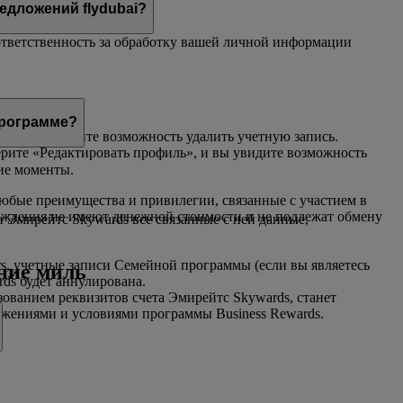
едложений flydubai?
т ответственность за обработку вашей личной информации
программе?
ью
, и вы увидите возможность удалить учетную запись.
ерите «Редактировать профиль», и вы увидите возможность
ие моменты.
юбые преимущества и привилегии, связанные с участием в
аждения не имеют денежной стоимости и не подлежат обмену
и Эмирейтс Skywards все связанные с ней данные,
s, учетные записи Семейной программы (если вы являетесь
ение миль
rds будет аннулирована.
зованием реквизитов счета Эмирейтс Skywards, станет
жениями и условиями программы Business Rewards.