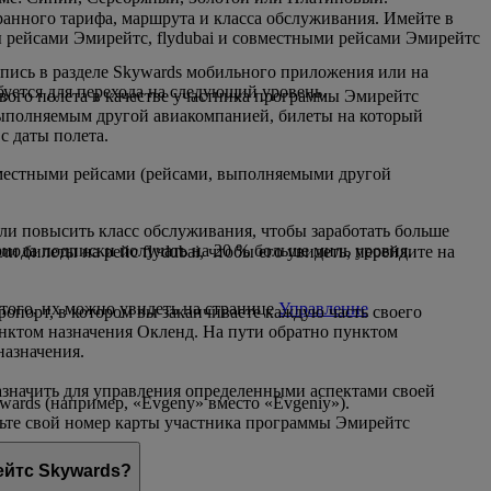
ранного тарифа, маршрута и класса обслуживания. Имейте в
ы рейсами Эмирейтс, flydubai и совместными рейсами Эмирейтс
пись в разделе Skywards мобильного приложения или на
буется для перехода на следующий уровень.
рвого полета в качестве участника программы Эмирейтс
выполняемым другой авиакомпанией, билеты на который
с даты полета.
овместными рейсами (рейсами, выполняемыми другой
или повысить класс обслуживания, чтобы заработать больше
ериода подписки получать на 20 % больше миль уровня.
билеты на рейс flydubai, чтобы его увидеть, перейдите на
того, их можно увидеть на странице
Управление
эропорт, в котором вы заканчиваете каждую часть своего
унктом назначения Окленд. На пути обратно пунктом
назначения.
азначить для управления определенными аспектами своей
ards (например, «Evgeny» вместо «Evgeniy»).
вьте свой номер карты участника программы Эмирейтс
четные данные.
ейтс Skywards?
ейтс Skywards.