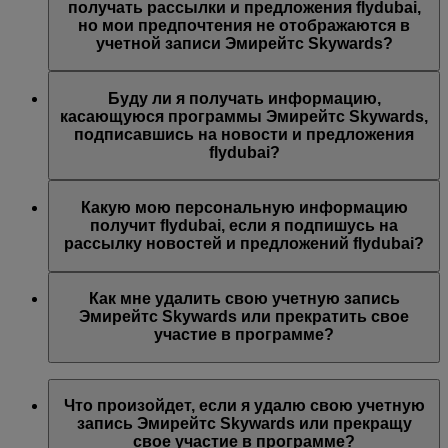
предложений Эмирейтс, Эмирейтс Skywards и/или
получать рассылки и предложения flydubai,
flydubai. Ваши предпочтения были изменены согласно
но мои предпочтения не отображаются в
вашему выбору.
учетной записи Эмирейтс Skywards?
Возможно, указанный вами адрес электронной почты
связан с несколькими номерами участников программы
Буду ли я получать информацию,
Эмирейтс Skywards или указанное вами имя не
касающуюся программы Эмирейтс Skywards,
совпадает с именем в вашей учетной записи Эмирейтс
подписавшись на новости и предложения
Skywards. Войдите в учетную запись Эмирейтс
flydubai?
Skywards и обновите адрес электронной почты в разделе
Личные предпочтения
.
Вы также будете получать все новости и предложения
компании flydubai, включая промоакции flydubai и
Какую мою персональную информацию
flydubai Holidays.
получит flydubai, если я подпишусь на
рассылку новостей и предложений flydubai?
Авиакомпания flydubai получит ваше имя и адрес
электронной почты, на который будут приходить
Как мне удалить свою учетную запись
письма. flydubai несет ответственность за обработку
Эмирейтс Skywards или прекратить свое
вашей личной информации согласно
политике
участие в программе?
конфиденциальности flydubai
.
Вы можете удалить свою учетную запись Эмирейтс
Skywards или прекратить свое участие в программе в
Что произойдет, если я удалю свою учетную
любой момент.
запись Эмирейтс Skywards или прекращу
свое участие в программе?