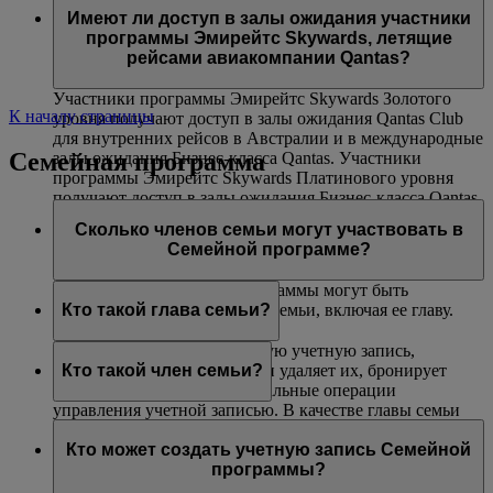
авиакомпаниями Эмирейтс и flydubai. Данная
(только на маршрутах, где действуют ограничения
Платинового и Золотого уровней могут воспользоваться
Имеют ли доступ в залы ожидания участники
возможность недоступна на совместных рейсах,
по весу).
услугой приоритетной посадки в самолет.
программы Эмирейтс Skywards, летящие
выполняемых другими авиакомпаниями, и на
рейсами авиакомпании Qantas?
маршрутах, включающих рейсы других авиакомпаний.
Участники программы Эмирейтс Skywards Золотого
К началу страницы
уровня получают доступ в залы ожидания Qantas Club
для внутренних рейсов в Австралии и в международные
Семейная программа
залы ожидания Бизнес-класса Qantas. Участники
программы Эмирейтс Skywards Платинового уровня
получают доступ в залы ожидания Бизнес-класса Qantas
(при их наличии), в залы ожидания Qantas Club для
Сколько членов семьи могут участвовать в
внутренних рейсов в Австралии и в международные
Семейной программе?
залы ожидания Бизнес-класса Qantas.
В одну учетную запись программы могут быть
включены до восьми членов семьи, включая ее главу.
Кто такой глава семьи?
Глава семьи создает Семейную учетную запись,
добавляет в нее участников и удаляет их, бронирует
Кто такой член семьи?
билеты и выполняет все остальные операции
управления учетной записью. В качестве главы семьи
Член семьи добавляется в учетную запись вашей
может зарегистрироваться любой участник не моложе
Семейной программы и может внести 0 % или 100 %
Кто может создать учетную запись Семейной
18 лет. Чтобы добавить участника программы Skysurfers
своих миль Skywards, полученных за перелеты рейсами
программы?
в учетную запись Семейной программы, глава семьи
Эмирейтс, flydubai и авиакомпаний-партнеров, а также
должен являться зарегистрированным родителем или