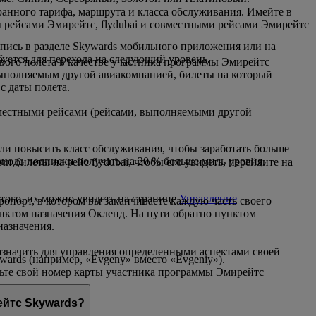
ранного тарифа, маршрута и класса обслуживания. Имейте в
ы рейсами Эмирейтс, flydubai и совместными рейсами Эмирейтс
пись в разделе Skywards мобильного приложения или на
буется для перехода на следующий уровень.
рвого полета в качестве участника программы Эмирейтс
выполняемым другой авиакомпанией, билеты на который
с даты полета.
овместными рейсами (рейсами, выполняемыми другой
или повысить класс обслуживания, чтобы заработать больше
ериода подписки получать на 20 % больше миль уровня.
билеты на рейс flydubai, чтобы его увидеть, перейдите на
того, их можно увидеть на странице
Управление
эропорт, в котором вы заканчиваете каждую часть своего
унктом назначения Окленд. На пути обратно пунктом
назначения.
азначить для управления определенными аспектами своей
ards (например, «Evgeny» вместо «Evgeniy»).
вьте свой номер карты участника программы Эмирейтс
четные данные.
ейтс Skywards?
ейтс Skywards.