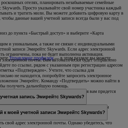
 в роскошных отелях, планировать незабываемые семейные
с Skywards. Просто указывайте свой номер участника каждый
атывать и тратить мили. Вы можете добавить цифровую карту в
, чтобы данные вашей учетной записи всегда были у вас под
вниз до пункта «Быстрый доступ» и выберите «Карта
ющим и уникальным, а также не связан с индивидуальными
четной записи Эмирейтс Skywards. Если адрес электронной
ть ограничены, пока не будет выполнена активация.
ерите
Управление профилем
— в этом разделе вы можете
 электронной почты. Вам автоматически будет отправлено
ейдете по ссылке, рядом с указанным при регистрации адресом
тметка «Подтвержден». Учтите, что ссылка для
письмо не находится, попробуйте запросить электронное
приложении Эмирейтс. Команду «Подтвердить» можно найти в
обы получить дальнейшую помощь.
ой текущий адрес. Но после этого изменения вам придется
 учетная запись Эмирейтс Skywards?
ектронной почты уже используется другим участником
итесь с нами
для получения дальнейшей помощи.
ой к моей учетной записи Эмирейтс Skywards?
ть свой адрес электронной почты. Однако убедитесь, что
.