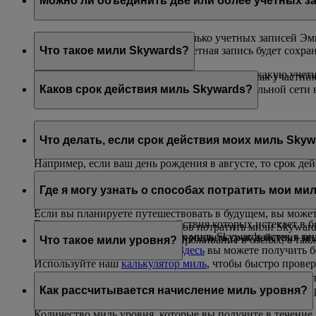
Можно ли объединить две или более учетных з
К сожалению, объединить несколько учетных записей Эми
окажется несколько, основная учетная запись будет сохра
Что такое мили Skywards?
Если вам нужна помощь в определении того, какую учетн
Мили Skywards — это валюта, в которой вы, как участни
flydubai, а также за использование услуг глобальной се
Каков срок действия миль Skywards?
отдыха и оздоровления.
Мили Skywards действительны в течение трех лет с даты 
записи в конце месяца вашего рождения.
Что делать, если срок действия моих миль Skywa
Например, если ваш день рождения в августе, то срок дей
Если вы не собираетесь в ближайшее время совершать пое
Если на вашем счете есть мили Skywards, срок действия
«Товары и услуги». На этой
странице
вы можете ознакоми
Где я могу узнать о способах потратить мои ми
запись», чтобы получать напоминания о предстоящем ист
Если вы планируете путешествовать в будущем, вы может
Если у вас есть мили, срок действия которых истекает в 
Существует множество способов потратить мили Skywards
Или, если срок действия ваших миль Skywards истек в т
У вас также есть возможность продлить срок действия ми
оплачивать милями Skywards проживание в отелях, а та
Что такое мили уровня?
эту страницу
.
истек в последние 6 месяцев.
Здесь
вы можете получить 
Используйте наш
калькулятор миль
, чтобы быстро прове
маршрут, чтобы увидеть необходимое количество миль.
В то время как мили Skywards можно использовать для 
перелеты рейсами Эмирейтс и flydubai или совместными 
Как рассчитывается начисление миль уровня?
Количество миль уровня, которые вы получите в течени