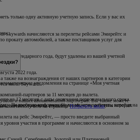
еть только одну активную учетную запись. Если у вас их
очь.
ли Skywards начисляются за перелеты рейсами Эмирейтс и
по прокату автомобилей, а также поставщиков услуг для
чение календарного года, будут удалены из вашей учетной
оездки?
вгуста 2022 года.
 а также на вознаграждения от наших партнеров в категории
 автоматические уведомления на странице «Моя учетная
тся мили Skywards.
компаний-партнеров за 11 месяцев до вылета.
 еще на 12 месяцев с даты окончания первоначального срока.
lydubai и наших авиакомпаний-партнеров. Вы также можете
а плату. Подробную информацию вы можете получить, перейдя на
яца, или восстановить мили Skywards, срок действия которых
вы можете получить на странице
Потратить мили
.
 билета на рейс Эмирейтс, — просто введите выбранный
 уровня участия в программе и начисляются в основном за
амме: Синий, Серебряный, Золотой или Платиновый.