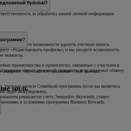
едложений flydubai?
т ответственность за обработку вашей личной информации
программе?
ью
, и вы увидите возможность удалить учетную запись.
ерите «Редактировать профиль», и вы увидите возможность
ие моменты.
юбые преимущества и привилегии, связанные с участием в
аждения не имеют денежной стоимости и не подлежат обмену
и Эмирейтс Skywards все связанные с ней данные,
s, учетные записи Семейной программы (если вы являетесь
ение миль
rds будет аннулирована.
зованием реквизитов счета Эмирейтс Skywards, станет
жениями и условиями программы Business Rewards.