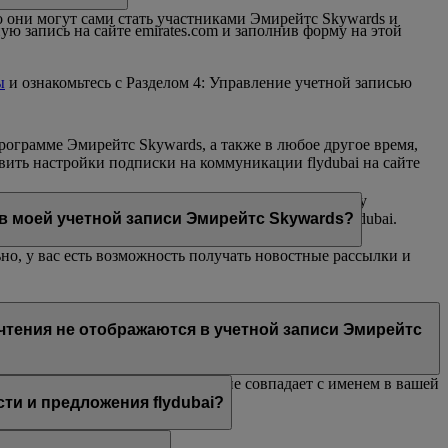
 они могут сами стать участниками Эмирейтс Skywards и
ю запись на сайте emirates.com и заполнив форму на этой
ы
и ознакомьтесь с Разделом 4: Управление учетной записью
рограмме Эмирейтс Skywards, а также в любое другое время,
вить настройки подписки на коммуникации flydubai на сайте
ьма flydubai и/или Эмирейтс, отправленного на вашу
ивный чат или контактный центр Эмирейтс или flydubai.
 в моей учетной записи Эмирейтс Skywards?
но, у вас есть возможность получать новостные рассылки и
й Эмирейтс, Эмирейтс Skywards и/или flydubai. Ваши
очтения не отображаются в учетной записи Эмирейтс
wards или указанное вами имя не совпадает с именем в вашей
 разделе
Личные предпочтения
.
и и предложения flydubai?