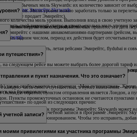
ачисление обычных миль Skywards: их количество зависит от выб
я в программе Эмирейтс Skywards
.
ами партнеров. Мили уровня можно заработать только за перелет
 уровня?
на которые продает Эмирейтс).
ного количества миль уровня. Выполнив вход в свою учетную за
роверить свой текущий статус и узнать, сколько миль уровня тре
ько миль вы получите за следующий полет.
 получения первой накопленной мили. Как правило, это дата пе
йсом Эмирейтс с нашими авиакомпаниями-партнерами (рейсом, 
ня?
с Skywards
.
сив их задним числом, период их действия будет отсчитываться 
х можно только накопить, летая рейсами Эмирейтс, flydubai и с
ои путешествия»?
о, на следующем рейсе вы можете выбрать более дорогой тариф 
дписку на пакет «Премиум»
Skywards+
, чтобы в течение всего п
предстоящие перелеты рейсами Эмирейтс. Если вы забронировали 
тправления и пункт назначения. Что это означает?
) также отображаются на странице «Мои путешествия». Кроме 
е каждую часть своего путешествия, а пункт назначения – это а
ию и код бронирования.
 в Окленд и обратно, пунктом отправления является Лондон, а п
ндон. Пункты промежуточных остановок не считаются пунктами 
путешествия» по одной из следующих причин:
старше, которое участник программы Эмирейтс Skywards может н
 совпадают с именем учетной записи в программе Эмирейтс Skyw
ор поездок может:
й учетной записи?
ywards не связан с бронированием. Чтобы это исправить, доба
;
учетной записи до тех пор, пока вы не предоставите ему свои у
я моими привилегиями как участника программы Эмир
способами, обратитесь в
контактный центр Эмирейтс
.
 записи, связанную с участием пользователя в программе Эмир