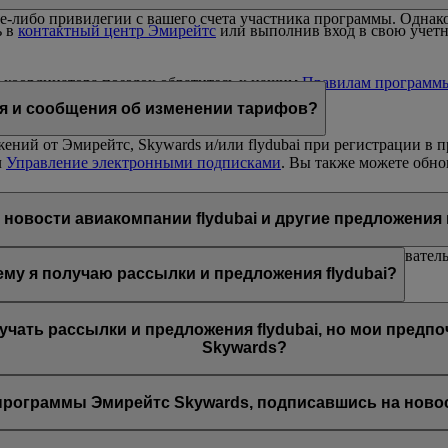
е-либо привилегии с вашего счета участника программы. Однако
ь в
контактный центр Эмирейтс
или выполнив вход в свою учетну
 координатора поездок обратитесь к нашим
Правилам программ
ия и сообщения об изменении тарифов?
ний от Эмирейтс, Skywards и/или flydubai при регистрации в п
л
Управление электронными подписками
. Вы также можете обно
i или Эмирейтс, перейдя по соответствующей ссылке в конце пис
ника программы Эмирейтс Skywards или обратившись в интеракт
новости авиакомпании flydubai и другие предложения
янных клиентов авиакомпаний Эмирейтс и flydubai; следователь
му я получаю рассылки и предложения flydubai?
ло предложено подписаться на рассылки новостей и предложени
лучать рассылки и предложения flydubai, но мои предп
Skywards?
зан с несколькими номерами участников программы Эмирейтс Sky
апись Эмирейтс Skywards и обновите адрес электронной почты в
рограммы Эмирейтс Skywards, подписавшись на новост
ании flydubai, включая промоакции flydubai и flydubai Holidays.