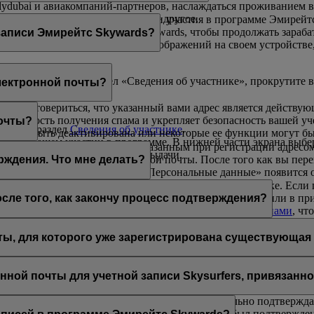
 flydubai и авиакомпаний-партнеров, наслаждаться проживанием
ультурные мероприятия и многое другое.
льзоваться всеми преимуществами участия в программе Эмирейт
одним из партнеров Эмирейтс Skywards, чтобы продолжать зараб
записи Эмирейтс Skywards?
 и привилегиях ее участников.
или сохранить ее в библиотеке изображений на своем устройстве
, или перейдите в раздел «Сведения об участнике», прокрутите 
электронной почты?
т удостовериться, что указанный вами адрес является действу
.
вероятность получения спама и укрепляет безопасность вашей у
почты?
йдите в раздел
Сведения об участнике
.
может быть деактивирована или некоторые ее функции могут бы
ниями о вашем участии в программе. В нижней части экрана выб
анду «Подтвердить» рядом с указанным при регистрации адресом
тво, номер паспорта и страну выдачи.
подтвердить ваш адрес электронной почты. После того как вы пер
рждения. Что мне делать?
ике > Управление профилем > Персональные данные» появится о
ствительна в течение 48 часов.
торые электронные письма могут попасть туда по ошибке. Если 
ую запись Эмирейтс Skywards на сайте www.emirates.com или в 
сле того, как закончу процесс подтверждения?
пись Эмирейтс Skywards.
 > Персональные данные»; вы также можете
связаться с нами
, чт
точки, расположенные в правом верхнем углу экрана.
другой, новый уникальный, даже после того, как подтвердите св
о измените свои персональные данные.
.
ты, для которого уже зарегистрирована существующая
мирейтс Skywards должны быть уникальными. Если ваш адрес эл
а уникальный адрес, а потом заняться его подтверждением.
Свяж
нной почты для учетной записи Skysurfers, привязанн
ywards связаны, на этом этапе уже не нужно отдельно подтвержда
егистрации учетной записи Эмирейтс Skywards, был подтвержден