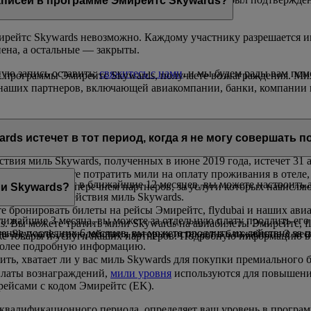
аписей в программе Эмирейтс Skywards?
рейтс Skywards невозможно. Каждому участнику разрешается им
нена, а остальные — закрыты.
ую запись оставить,
свяжитесь с нами
, и мы будем рады вам пом
к программы Эмирейтс Skywards, получаете вознаграждения. Ми
ти наших партнеров, включающей авиакомпании, банки, компании 
получения. Мили Skywards, срок действия которых истекает в те
rds истечет в тот период, когда я не могу совершать п
ствия миль Skywards, полученных в июне 2019 года, истечет 31 а
здки, вы можете потратить мили на оплату проживания в отеле,
 которых истекает в ближайшие 12 месяцев, вы можете настроить
ться с полным перечнем партнеров, за услуги которых начисляю
ли Skywards?
ечении срока действия миль Skywards.
е бронировать билеты на рейсы Эмирейтс, flydubai и наших авиа
ближайшие 3 месяца, вы можете за отдельную плату продлить его
. Вы можете тратить мили Skywards на авиабилеты Эмирейтс, f
ечение последних 6 месяцев, вы можете продлить их действие з
ль Skywards, срок действия которых истекает в ближайшие 3 мес
кже товары и услуги наших партнеров. Подробную информацию 
более подробную информацию.
рить, хватает ли у вас миль Skywards для покупки премиального
оплаты вознаграждений,
мили уровня
используются для повышения
рейсами с кодом Эмирейтс (EK).
е квалификационного периода, определяет ваш уровень в прогр