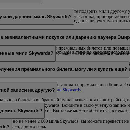
; или
 выбранного вознаграждения или хотите подарить мили другому 
дя на эту
страницу
. В учетной записи участника, приобретающе
у или дарение миль Skywards?
жно только через Интернет после входа в вашу учетную запись на
олучением миль.
риобрести до 200 000 миль Skywards в течение календарного го
о быть кратным 1 000, но не менее 2 000 миль Skywards.
обрести до 100 000 миль Skywards в течение календарного года
ds эквивалентными покупке или дарению ваучера Эми
риобрести до 200 000 миль Skywards в течение календарного го
— 2 000 миль по цене 30 долл. США за 1 000 миль
ыть использованы для оплаты премиальных билетов или повыше
обрести до 100 000 миль Skywards в течение календарного года
одаренные мили Skywards, не может быть использована в качест
ренные мили Skywards?
ивать премиальные билеты и повышение класса обслуживания. Х
ице
.
уем проверять количество миль Skywards, необходимых для пок
олучения премиального билета, могу ли я купить еще?
недостаточно миль Skywards для оплаты премиального билета. Оз
сетите страницу
Покупка миль Skywards
.
тной записи на другую?
миального билета в выбранный пункт назначения наших рейсов, 
ую запись Эмирейтс Skywards. Войдите в свою учетную запись н
s в приложении Эмирейтс. Вы также можете обратиться в некот
од миль Skywards?
 000, но не менее 2 000 миль Skywards; вы можете перевести не
ого календарного года.
rds?