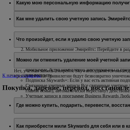
Какую мою персональную информацию получит fl
Авиакомпания flydubai получит ваше имя и адрес электро
согласно
политике конфиденциальности flydubai
.
Как мне удалить свою учетную запись Эмирейтс
Вы можете удалить свою учетную запись Эмирейтс Skywar
Что произойдет, если я удалю свою учетную за
На сайте Эмирейтс: Войдя в учетную запись и пере
Мобильное приложение Эмирейтс: Перейдите в разд
удалить свою учетную запись.
Если вы захотите удалить свою учетную запись Эмирейтс
Интерактивный чат
: Обратитесь к нашим сотрудник
Можно ли отменить удаление моей учетной зап
Неиспользованные мили Skywards и вознаграждения
программе, будут немедленно аннулированы и при
Нет, учетная запись Эмирейтс Skywards удаляется навсег
или возврату.
К началу страницы
преимущества и привилегии будут безвозвратно уничтож
Подписка Skywards+: Если у вас есть активная подп
Связанные учетные записи Все связанные учетные з
Покупка, дарение, перевод, восстановл
главой семьи), автоматически перестанут действов
Учетные записи в программе Business Rewards Любая
недоступной при использовании этих реквизитов.
Где можно купить, подарить, перевести, восста
Вы можете купить, подарить и перевести мили Skywards
Как приобрести мили Skywards для себя или в к