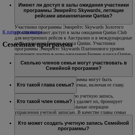
авиакомпаниями Эмирейтс и flydubai. Данная
(только на маршрутах, где действуют ограничения
Платинового и Золотого уровней могут воспользоваться
Имеют ли доступ в залы ожидания участники
возможность недоступна на совместных рейсах,
по весу).
услугой приоритетной посадки в самолет.
программы Эмирейтс Skywards, летящие
выполняемых другими авиакомпаниями, и на
рейсами авиакомпании Qantas?
маршрутах, включающих рейсы других авиакомпаний.
Участники программы Эмирейтс Skywards Золотого
К началу страницы
уровня получают доступ в залы ожидания Qantas Club
для внутренних рейсов в Австралии и в международные
Семейная программа
залы ожидания Бизнес-класса Qantas. Участники
программы Эмирейтс Skywards Платинового уровня
получают доступ в залы ожидания Бизнес-класса Qantas
(при их наличии), в залы ожидания Qantas Club для
Сколько членов семьи могут участвовать в
внутренних рейсов в Австралии и в международные
Семейной программе?
залы ожидания Бизнес-класса Qantas.
В одну учетную запись программы могут быть
включены до восьми членов семьи, включая ее главу.
Кто такой глава семьи?
Глава семьи создает Семейную учетную запись,
добавляет в нее участников и удаляет их, бронирует
Кто такой член семьи?
билеты и выполняет все остальные операции
управления учетной записью. В качестве главы семьи
Член семьи добавляется в учетную запись вашей
может зарегистрироваться любой участник не моложе
Семейной программы и может внести 0 % или 100 %
Кто может создать учетную запись Семейной
18 лет. Чтобы добавить участника программы Skysurfers
своих миль Skywards, полученных за перелеты рейсами
программы?
в учетную запись Семейной программы, глава семьи
Эмирейтс, flydubai и авиакомпаний-партнеров, а также
должен являться зарегистрированным родителем или