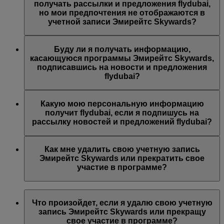
предложений Эмирейтс, Эмирейтс Skywards и/или
получать рассылки и предложения flydubai,
flydubai. Ваши предпочтения были изменены согласно
но мои предпочтения не отображаются в
вашему выбору.
учетной записи Эмирейтс Skywards?
Возможно, указанный вами адрес электронной почты
связан с несколькими номерами участников программы
Буду ли я получать информацию,
Эмирейтс Skywards или указанное вами имя не
касающуюся программы Эмирейтс Skywards,
совпадает с именем в вашей учетной записи Эмирейтс
подписавшись на новости и предложения
Skywards. Войдите в учетную запись Эмирейтс
flydubai?
Skywards и обновите адрес электронной почты в разделе
Личные предпочтения
.
Вы также будете получать все новости и предложения
компании flydubai, включая промоакции flydubai и
Какую мою персональную информацию
flydubai Holidays.
получит flydubai, если я подпишусь на
рассылку новостей и предложений flydubai?
Авиакомпания flydubai получит ваше имя и адрес
электронной почты, на который будут приходить
Как мне удалить свою учетную запись
письма. flydubai несет ответственность за обработку
Эмирейтс Skywards или прекратить свое
вашей личной информации согласно
политике
участие в программе?
конфиденциальности flydubai
.
Вы можете удалить свою учетную запись Эмирейтс
Skywards или прекратить свое участие в программе в
Что произойдет, если я удалю свою учетную
любой момент.
запись Эмирейтс Skywards или прекращу
свое участие в программе?