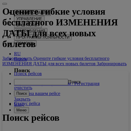
Оцените гибкие условия
БРОНИРОВАНИЕ
УПРАВЛЕНИЕ
бесплатного
ИЗМЕНЕНИЯ
ВАШ ПОЛЕТ
ДАТЫ
для всех новых
НАПРАВЛЕНИЯ
ПРОГРАММЫ ЛОЯЛЬНОСТИ
билетов
ПОМОЩЬ
RU
Забронировать Оцените гибкие условия бесплатного
Поиск
ИЗМЕНЕНИЯ ДАТЫ для всех новых билетов
Забронировать
Поиск
Поиск рейсов
Поиск
Управление бронированием / Регистрация
очистить
Услуги на вашем рейсе
Поиск
Закрыть
Статус рейса
Вход
Меню
Поиск рейсов