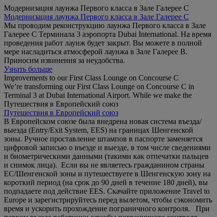
Модернизация лаунжа Первого класса в Зале Галерее С
Модернизация лаунжа Первого класса в Зале Галерее С
Мы проводим реконструкцию лаунжа Первого класса в Зале
Галерее С Терминала 3 аэропорта Dubai International. На время
проведения работ лаунж будет закрыт. Вы можете в полной
мере насладиться атмосферой лаунжа в Зале Галерее B.
Приносим извинения за неудобства.
Узнать больше
Improvements to our First Class Lounge on Concourse C
We’re transforming our First Class Lounge on Concourse C in
Terminal 3 at Dubai International Airport. While we make the
Путешествия в Европейский союз
Путешествия в Европейский союз
В Европейском союзе была внедрена новая система въезда/
выезда (Entry/Exit System, EES) на границах Шенгенской
зоны. Ручное проставление штампов в паспорте заменяется
цифровой записью о въезде и выезде, в том числе сведениями
и биометрическими данными (такими как отпечатки пальцев
и снимок лица). Если вы не являетесь гражданином страны
ЕС/Шенгенской зоны и путешествуете в Шенгенскую зону на
короткий период (на срок до 90 дней в течение 180 дней), вы
подпадаете под действие EES. Скачайте приложение Travel to
Europe и зарегистрируйтесь перед вылетом, чтобы сэкономить
время и ускорить прохождение пограничного контроля. При