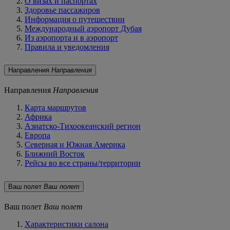
О визах и паспортах
Здоровье пассажиров
Информация о путешествии
Международный аэропорт Дубая
Из аэропорта и в аэропорт
Правила и уведомления
Направления
Направления
Направления
Направления
Карта маршрутов
Африка
Азиатско-Тихоокеанский регион
Европа
Северная и Южная Америка
Ближний Восток
Рейсы во все страны/территории
Ваш полет
Ваш полет
Ваш полет
Ваш полет
Характеристики салона