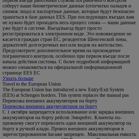
первом въезде работники службы пограничного контроля
соберут ваши биометрические данные (отпечатки пальцев и
снимок лица) и паспортные данные, которые будут безопасно
храниться в базе данных EES. При последующих въездах вам
не нужно будет проходить весь процесс снова — ваши данные
уже будут в системе. Въезд/выезд будет просто
регистрироваться в электронном виде. Это нововведение не
касается граждан стран ЕС, резидентов Шенгенской зоны,
держателей долгосрочных виз или видов на жительство.
Предусмотрите дополнительное время на прохождение
пограничного контроля, особенно при первом въезде после
начала действия системы. С более подробной информацией
можно ознакомиться на официальной информационной
странице EES ЕС
Узнать больше
Travel to the European Union
The European Union has introduced a new Entry/Exit System
(EES) at Schengen borders. This system replaces the manual pas
Перевозка внешних аккумуляторов на борту
Перевозка внешних аккумуляторов на борту
С 1 октября запрещается использование или зарядка внешних
аккумуляторов на борту рейсов Эмирейтс. Клиенты по-
прежнему смогут перевозить один внешний аккумулятор на
борту в ручной клади. Провоз внешних аккумуляторов в
зарегистрированном багаже запрещен. Максимальная емкость