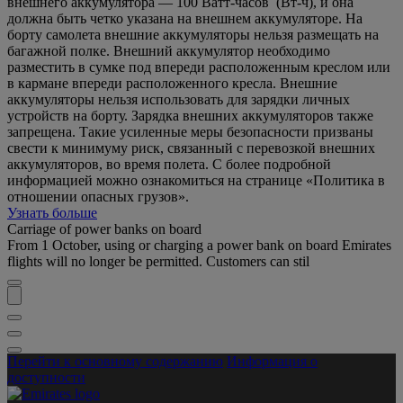
внешнего аккумулятора — 100 Ватт-часов (Вт-ч), и она
должна быть четко указана на внешнем аккумуляторе. На
борту самолета внешние аккумуляторы нельзя размещать на
багажной полке. Внешний аккумулятор необходимо
разместить в сумке под впереди расположенным креслом или
в кармане впереди расположенного кресла. Внешние
аккумуляторы нельзя использовать для зарядки личных
устройств на борту. Зарядка внешних аккумуляторов также
запрещена. Такие усиленные меры безопасности призваны
свести к минимуму риск, связанный с перевозкой внешних
аккумуляторов, во время полета. С более подробной
информацией можно ознакомиться на странице «Политика в
отношении опасных грузов».
Узнать больше
Carriage of power banks on board
From 1 October, using or charging a power bank on board Emirates
flights will no longer be permitted. Customers can stil
Перейти к основному содержанию
Информация о
доступности