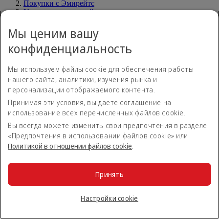
Покупки с Эмирейтс
Услуги на вашем рейсе
Развлекательная система на борту
Мы ценим вашу
Питание на борту
Наши залы ожидания
конфиденциальность
Остановка в Дубае
Мы используем файлы cookie для обеспечения работы
Программы лояльности
Программы лояльности
нашего сайта, аналитики, изучения рынка и
Программы лояльности
Программы лояльности
персонализации отображаемого контента.
Принимая эти условия, вы даете соглашение на
Вход в программу Эмирейтс Skywards
использование всех перечисленных файлов cookie.
Присоединиться к Эмирейтс Skywards
Наши партнеры
Вы всегда можете изменить свои предпочтения в разделе
Преимущества программы Business Rewards
«Предпочтения в использовании файлов cookie» или
Регистрация компании
Политикой в отношении файлов сookie
.
Правила программы Эмирейтс Skywards
Обновления программы Эмирейтс Skywards
Принять
Подписка на специальные предложения
Экономьте с нашими новыми тарифами и предложениями.
Настройки cookie
Отменить подписку или изменить настройки
Адрес электронной почты