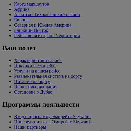
Карта маршрутов
Африка
Азиатско-Тихоокеанский регион
Европа
Северная и Южная Америка
Ближний Восток
Рейсы во все страны/территории
Ваш полет
Характеристики салона
Покупки с Эмирейтс
Услуги на вашем рейсе
Развлекательная система на борту
Питание на борту
Наши залы ожидания
Остановка в Дубае
Программы лояльности
Вход в программу Эмирейтс Skywards
Присоединиться к Эмирейтс Skywards
Наши партнеры