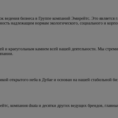
к ведения бизнеса в Группе компаний Эмирейтс. Это является г
нность надлежащим нормам экологического, социального и корпо
тей и краеугольным камнем всей нашей деятельности. Мы стрем
мпании.
кой открытого неба в Дубае и основан на нашей стабильной би
тс, компания dnata и десятки других ведущих брендов, главным