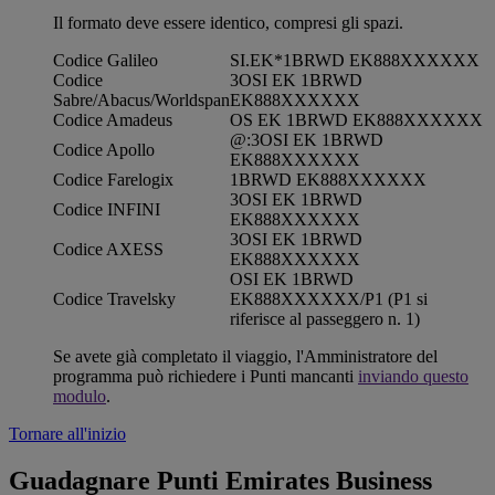
Il formato deve essere identico, compresi gli spazi.
Codice Galileo
SI.EK*1BRWD EK888XXXXXX
Codice
3OSI EK 1BRWD
Sabre/Abacus/Worldspan
EK888XXXXXX
Codice Amadeus
OS EK 1BRWD EK888XXXXXX
@:3OSI EK 1BRWD
Codice Apollo
EK888XXXXXX
Codice Farelogix
1BRWD EK888XXXXXX
3OSI EK 1BRWD
Codice INFINI
EK888XXXXXX
3OSI EK 1BRWD
Codice AXESS
EK888XXXXXX
OSI EK 1BRWD
Codice Travelsky
EK888XXXXXX/P1 (P1 si
riferisce al passeggero n. 1)
Se avete già completato il viaggio, l'Amministratore del
programma può richiedere i Punti mancanti
inviando questo
modulo
.
Tornare all'inizio
Guadagnare Punti Emirates Business