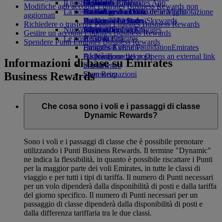
Il nostro pianeta
tab
Bevande
Giocattoli
Da Roma a Dubai
Skywards Rail
Cellulare ed Emirates App
Modifiche agli account Emirates Business Rewards non
La nostra flotta
Attività per bambini
Attività sostenibili
Da Bologna a Dubai
Strumento di calcolo delle Miglia
Cancellare o modificare una prenotazione
aggiornati
Boeing 777
Politica ambientale
Da Venezia a Dubai
Accesso a Emirates Skywards
Viaggio modificato
Richiedere o trasferire Punti Emirates Business Rewards
Nuove destinazioni
A380 di Emirates
Rapporti ambientali
Skywards+
Informazioni su Emirates
Gestire un account Emirates Business Rewards
Le nostre comunità
A350 di Emirates
Helsinki
Spendere Punti Emirates Business Rewards
Emirates Executive
Emirates Airline Foundation
Hangzhou
Emirates
Disposizione dei posti
Airline Foundation Opens an external link
Đà Nẵng
Informazioni di base su Emirates
in a new tab
Shenzhen
Business Rewards
Sponsorizzazioni
Siem Reap
Che cosa sono i voli e i passaggi di classe
Dynamic Rewards?
Sono i voli e i passaggi di classe che è possibile prenotare
utilizzando i Punti Business Rewards. Il termine "Dynamic"
ne indica la flessibilità, in quanto è possibile riscattare i Punti
per la maggior parte dei voli Emirates, in tutte le classi di
viaggio e per tutti i tipi di tariffa. Il numero di Punti necessari
per un volo dipenderà dalla disponibilità di posti e dalla tariffa
del giorno specifico. Il numero di Punti necessari per un
passaggio di classe dipenderà dalla disponibilità di posti e
dalla differenza tariffaria tra le due classi.