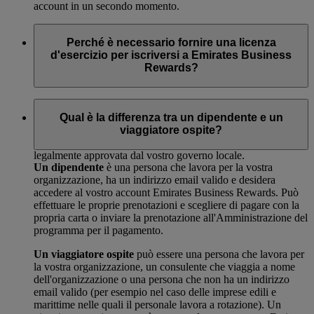
account in un secondo momento.
Perché è necessario fornire una licenza
d'esercizio per iscriversi a Emirates Business
Rewards?
La licenza d'esercizio è il documento giuridico che vi dà
diritto di esercitare un'attività commerciale nella vostra città o
Qual è la differenza tra un dipendente e un
nel vostro paese. Abbiamo bisogno, per i nostri archivi, di una
viaggiatore ospite?
copia del documento che dimostri che la vostra attività è stata
legalmente approvata dal vostro governo locale.
Un dipendente
è una persona che lavora per la vostra
organizzazione, ha un indirizzo email valido e desidera
accedere al vostro account Emirates Business Rewards. Può
effettuare le proprie prenotazioni e scegliere di pagare con la
propria carta o inviare la prenotazione all'Amministrazione del
programma per il pagamento.
Un viaggiatore ospite
può essere una persona che lavora per
la vostra organizzazione, un consulente che viaggia a nome
dell'organizzazione o una persona che non ha un indirizzo
email valido (per esempio nel caso delle imprese edili e
marittime nelle quali il personale lavora a rotazione). Un