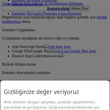
Business Rewards avantajları
Aboneliğinizi iptal edin ya da tercihlerinizi değiştirin
Şirketinizi kaydedin
E-posta adresi
Abone Olun
Emirates Skywards Programı Kuralları
Emirates Skywards Programı Güncellemeleri
Bilgilerinizin nasıl kullanılacağıyla ilgili bilgileri görmek için
gizlilik
politikamıza
bakın.
Emirates Uygulaması
Uçuşlarınızı istediğiniz an rezerve edin ve yönetin.
App Store
App Store
Google Play
Google Play
Huawei App Gallery
huawai os
Bizimle iletişim kurun
Emirates deneyiminizi paylaşın.
Gizliliğinize değer veriyoruz
Web sitemizin düzgün çalışması, analizler yapabilmemiz,
pazarlama ve gördüğünüz içeriği kişiselleştirebilmemiz için