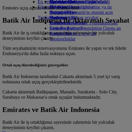
En yeni varış noktaları
İçecekler
Çocuklar için oyuncaklar
Operasyonların sürdürülebilirliği
Skywards Rail
Mobil ve Emirates Uygulaması
Filomuz
Çocuklar için aktiviteler
Çevre politikası
Helsinki
Mil Hesaplayıcı
Bir rezervasyonu iptal etme ya da
Emirates uçuş ağının ötesine seyahat edin
Boeing 777
Çevre raporları
Hangzhou'ya
Emirates Skywards'ta oturum açın
değiştirme
Toplumlarımız
Emirates A380
Da Nang
Skywards+
Kesintiye uğrayan seyahat
Batik Air Indonesia ile Aktarmalı Seyahat
Emirates A350
The Emirates Airline Foundation
Shenzhen
Emirates Hakkında
The
Emirates Executive
Emirates Airline Foundation Opens an
Siem Reap
Batik Air ile iş ortaklığımız sayesinde zahmetsiz bir yolculuk
Koltuk düzeni
external link in a new tab
deneyiminin keyfini çıkarın.
Sponsorluklar
Tüm seyahatinizin rezervasyonunu Emirates ile yapın ve tek biletle
Endonezya'da daha fazla noktaya uçun.
Ortak uçuş düzenlediğimiz güzergahlar
Batik Air Indonesia tarafından Cakarta aktarmalı 5 yurt içi varış
noktasına ortak uçuş gerçekleştirilmektedir.
Cakarta aktarmalı Balikpapan, Manado, Surakarta - Solo City,
Surabaya ve Makassar'a ortak uçuşlar bulunmaktadır.
Emirates ve Batik Air Indonesia
Batik Air ile iş ortaklığımız sayesinde zahmetsiz bir yolculuk
deneyiminin keyfini çıkarın.