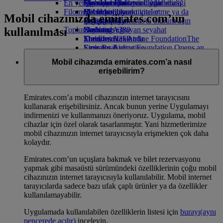
En yeni varış noktaları
İçecekler
Çocuklar için oyuncaklar
Operasyonların sürdürülebilirliği
Skywards Rail
Mobil ve Emirates Uygulaması
Filomuz
Çocuklar için aktiviteler
Çevre politikası
Helsinki
Mil Hesaplayıcı
Bir rezervasyonu iptal etme ya da
Mobil cihazınızda emirates.com’un
Boeing 777
Çevre raporları
Hangzhou'ya
Emirates Skywards'ta oturum açın
değiştirme
kullanılması
Toplumlarımız
Emirates A380
Da Nang
Skywards+
Kesintiye uğrayan seyahat
Emirates A350
The Emirates Airline Foundation
Shenzhen
Emirates Hakkında
The
Emirates Executive
Emirates Airline Foundation Opens an
Siem Reap
Koltuk düzeni
external link in a new tab
Mobil cihazımda emirates.com’a nasıl
Sponsorluklar
erişebilirim?
Emirates.com’a mobil cihazınızın internet tarayıcısını
kullanarak erişebilirsiniz. Ancak bunun yerine Uygulamayı
indirmenizi ve kullanmanızı öneriyoruz. Uygulama, mobil
cihazlar için özel olarak tasarlanmıştır. Yani hizmetlerimize
mobil cihazınızın internet tarayıcısıyla erişmekten çok daha
kolaydır.
Emirates.com’un uçuşlara bakmak ve bilet rezervasyonu
yapmak gibi masaüstü sürümündeki özelliklerinin çoğu mobil
cihazınızın internet tarayıcısıyla kullanılabilir. Mobil internet
tarayıcılarda sadece bazı ufak çaplı ürünler ya da özellikler
kullanılamayabilir.
Uygulamada kullanılabilen özelliklerin listesi için
burayı
(aynı
pencerede açılır)
inceleyin.