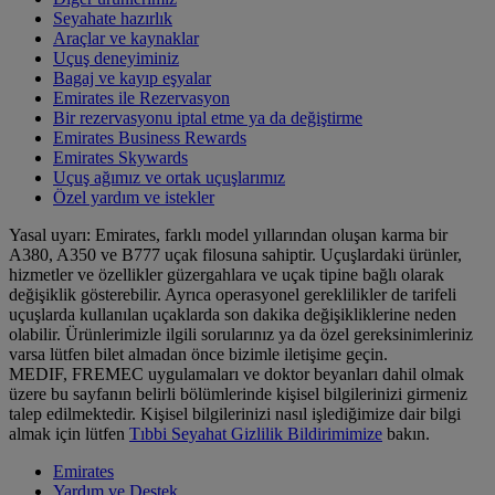
Seyahate hazırlık
Araçlar ve kaynaklar
Uçuş deneyiminiz
Bagaj ve kayıp eşyalar
Emirates ile Rezervasyon
Bir rezervasyonu iptal etme ya da değiştirme
Emirates Business Rewards
Emirates Skywards
Uçuş ağımız ve ortak uçuşlarımız
Özel yardım ve istekler
Yasal uyarı: Emirates, farklı model yıllarından oluşan karma bir
A380, A350 ve B777 uçak filosuna sahiptir. Uçuşlardaki ürünler,
hizmetler ve özellikler güzergahlara ve uçak tipine bağlı olarak
değişiklik gösterebilir. Ayrıca operasyonel gereklilikler de tarifeli
uçuşlarda kullanılan uçaklarda son dakika değişikliklerine neden
olabilir. Ürünlerimizle ilgili sorularınız ya da özel gereksinimleriniz
varsa lütfen bilet almadan önce bizimle iletişime geçin.
MEDIF, FREMEC uygulamaları ve doktor beyanları dahil olmak
üzere bu sayfanın belirli bölümlerinde kişisel bilgilerinizi girmeniz
talep edilmektedir. Kişisel bilgilerinizi nasıl işlediğimize dair bilgi
almak için lütfen
Tıbbi Seyahat Gizlilik Bildirimimize
bakın.
Emirates
Yardım ve Destek