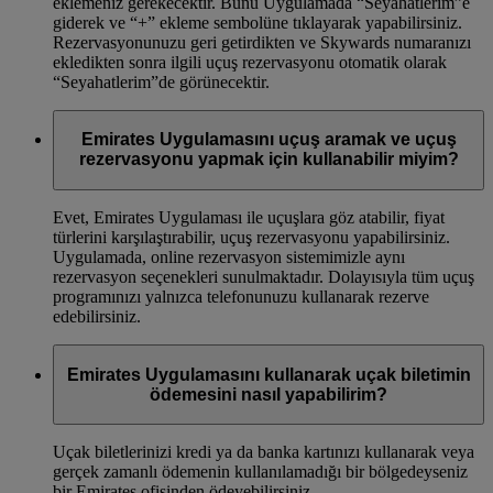
eklemeniz gerekecektir. Bunu Uygulamada “Seyahatlerim”e
giderek ve “+” ekleme sembolüne tıklayarak yapabilirsiniz.
Rezervasyonunuzu geri getirdikten ve Skywards numaranızı
ekledikten sonra ilgili uçuş rezervasyonu otomatik olarak
“Seyahatlerim”de görünecektir.
Emirates Uygulamasını uçuş aramak ve uçuş
rezervasyonu yapmak için kullanabilir miyim?
Evet, Emirates Uygulaması ile uçuşlara göz atabilir, fiyat
türlerini karşılaştırabilir, uçuş rezervasyonu yapabilirsiniz.
Uygulamada, online rezervasyon sistemimizle aynı
rezervasyon seçenekleri sunulmaktadır. Dolayısıyla tüm uçuş
programınızı yalnızca telefonunuzu kullanarak rezerve
edebilirsiniz.
Emirates Uygulamasını kullanarak uçak biletimin
ödemesini nasıl yapabilirim?
Uçak biletlerinizi kredi ya da banka kartınızı kullanarak veya
gerçek zamanlı ödemenin kullanılamadığı bir bölgedeyseniz
bir Emirates ofisinden ödeyebilirsiniz.