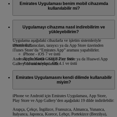
Emirates Uygulaması benim mobil cihazımda
kullanılabilir mi?
Uygulamayı hem iPhone hem de Android telefonlara App
Store, Google Play Store ya da Huawei App Gallery’den
Uygulamayı cihazıma nasıl indirebilirim ve
indirebilirsiniz.
yükleyebilirim?
Uygulama aşağıdaki cihazlarla ve işletim sistemleriyle
uyumludur:
iPhone kullanıcıları, tarayıcı ya da App Store üzerinden
iTunes Store’da “Emirates App” araması yapabilirler.
iPhone - iOS 7 ve üstü
Apple Watch - iOS 8.2 ve üstü
Android cihazlarda Google Play Store ya da Huawei App
Android telefon - OS 4.1 ve üstü
Gallery’de arama yapılabilir.
Emirates Uygulamasını kendi dilimde kullanabilir
miyim?
iPhone ve Android için Emirates Uygulaması, App Store,
Play Store ve App Gallery’den aşağıdaki 19 dilde indirilebilir:
Arapça, Çekçe, İngilizce, Fransızca, Almanca, Yunanca,
İtalyanca, Japonca, Korece, Lehçe, Portekizce (Brezilya),