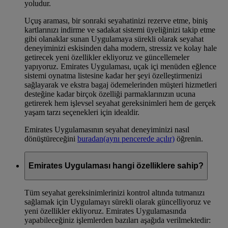
yoludur.
Uçuş araması, bir sonraki seyahatinizi rezerve etme, biniş
kartlarınızı indirme ve sadakat sistemi üyeliğinizi takip etme
gibi olanaklar sunan Uygulamaya sürekli olarak seyahat
deneyiminizi eskisinden daha modern, stressiz ve kolay hale
getirecek yeni özellikler ekliyoruz ve güncellemeler
yapıyoruz. Emirates Uygulaması, uçak içi menüden eğlence
sistemi oynatma listesine kadar her şeyi özelleştirmenizi
sağlayarak ve ekstra bagaj ödemelerinden müşteri hizmetleri
desteğine kadar birçok özelliği parmaklarınızın ucuna
getirerek hem işlevsel seyahat gereksinimleri hem de gerçek
yaşam tarzı seçenekleri için idealdir.
Emirates Uygulamasının seyahat deneyiminizi nasıl
dönüştüreceğini
buradan
(aynı pencerede açılır)
öğrenin.
Emirates Uygulaması hangi özelliklere sahip?
Tüm seyahat gereksinimlerinizi kontrol altında tutmanızı
sağlamak için Uygulamayı sürekli olarak güncelliyoruz ve
yeni özellikler ekliyoruz. Emirates Uygulamasında
yapabileceğiniz işlemlerden bazıları aşağıda verilmektedir: