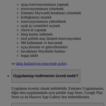
uçuş rezervasyonunuzu yapmak
rezervasyonunuzu yönetmek
Emirates Skywards hesabınızı yönetmek
koltuğunuzu seçmek
rezervasyonunuzu yükseltmek
uçak içi yemekleri seçmek
check-in yapmak
biniş kartını indirmek
özel şoförlü araç hizmeti rezervasyonları
Mil kullanmak ve harcamak
uçuş durumu ve güncellemeleri
havalimanı Wayfinder haritası
bagaj takibi
ve
daha fazlası
(aynı pencerede açılır)
.
Uygulamayı indirmenin ücreti nedir?
Uygulama ücretsiz olarak indirilebilir. Emirates Uygulamasını,
diğer tüm uygulamalarla aynı şekilde App Store, Google Play
Store ya da Huawei App Gallery’den indirebilirsiniz.