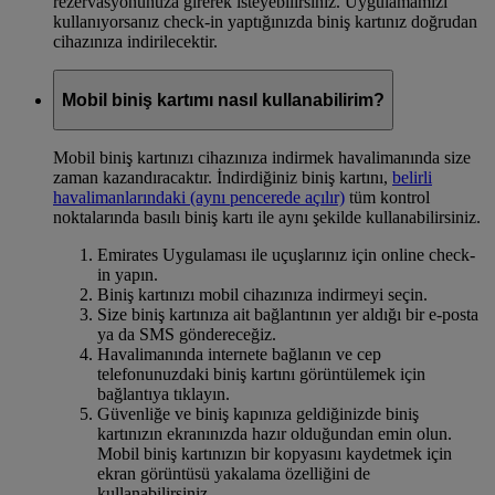
rezervasyonunuza girerek isteyebilirsiniz. Uygulamamızı
kullanıyorsanız check-in yaptığınızda biniş kartınız doğrudan
cihazınıza indirilecektir.
Mobil biniş kartımı nasıl kullanabilirim?
Mobil biniş kartınızı cihazınıza indirmek havalimanında size
zaman kazandıracaktır. İndirdiğiniz biniş kartını,
belirli
havalimanlarındaki
(aynı pencerede açılır)
tüm kontrol
noktalarında basılı biniş kartı ile aynı şekilde kullanabilirsiniz.
Emirates Uygulaması ile uçuşlarınız için online check-
in yapın.
Biniş kartınızı mobil cihazınıza indirmeyi seçin.
Size biniş kartınıza ait bağlantının yer aldığı bir e-posta
ya da SMS göndereceğiz.
Havalimanında internete bağlanın ve cep
telefonunuzdaki biniş kartını görüntülemek için
bağlantıya tıklayın.
Güvenliğe ve biniş kapınıza geldiğinizde biniş
kartınızın ekranınızda hazır olduğundan emin olun.
Mobil biniş kartınızın bir kopyasını kaydetmek için
ekran görüntüsü yakalama özelliğini de
kullanabilirsiniz.