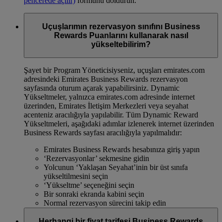
pencerede açılır)
formunu doldurun.
Uçuşlarımın rezervasyon sınıfını Business
Rewards Puanlarını kullanarak nasıl
yükseltebilirim?
Şayet bir Program Yöneticisiyseniz, uçuşları emirates.com
adresindeki Emirates Business Rewards rezervasyon
sayfasında oturum açarak yapabilirsiniz. Dynamic
Yükseltmeler, yalnızca emirates.com adresinde internet
üzerinden, Emirates İletişim Merkezleri veya seyahat
acenteniz aracılığıyla yapılabilir. Tüm Dynamic Reward
Yükseltmeleri, aşağıdaki adımlar izlenerek internet üzerinden
Business Rewards sayfası aracılığıyla yapılmalıdır:
Emirates Business Rewards hesabınıza giriş yapın
‘Rezervasyonlar’ sekmesine gidin
Yolcunun ‘Yaklaşan Seyahat’inin bir üst sınıfa
yükseltilmesini seçin
‘Yükseltme’ seçeneğini seçin
Bir sonraki ekranda kabini seçin
Normal rezervasyon sürecini takip edin
Herhangi bir fiyat tarifesi Business Rewards