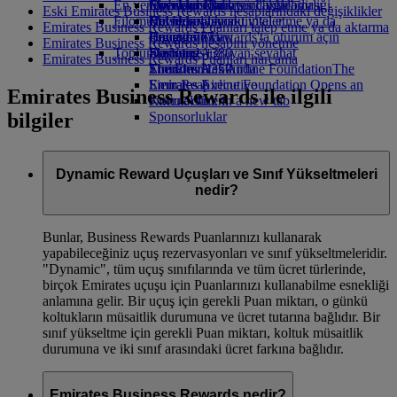
En yeni varış noktaları
İçecekler
Çocuklar için oyuncaklar
Operasyonların sürdürülebilirliği
Skywards Rail
Mobil ve Emirates Uygulaması
Eski Emirates Business Rewards hesaplarındaki değişiklikler
Filomuz
Çocuklar için aktiviteler
Çevre politikası
Helsinki
Mil Hesaplayıcı
Bir rezervasyonu iptal etme ya da
Emirates Business Rewards Puanları talep etme ya da aktarma
Boeing 777
Çevre raporları
Hangzhou'ya
Emirates Skywards'ta oturum açın
değiştirme
Emirates Business Rewards hesabını yönetme
Toplumlarımız
Emirates A380
Da Nang
Skywards+
Kesintiye uğrayan seyahat
Emirates Business Rewards Puanları harcama
Emirates A350
The Emirates Airline Foundation
Shenzhen
Emirates Hakkında
The
Emirates Executive
Emirates Airline Foundation Opens an
Siem Reap
Emirates Business Rewards ile ilgili
Koltuk düzeni
external link in a new tab
bilgiler
Sponsorluklar
Dynamic Reward Uçuşları ve Sınıf Yükseltmeleri
nedir?
Bunlar, Business Rewards Puanlarınızı kullanarak
yapabileceğiniz uçuş rezervasyonları ve sınıf yükseltmeleridir.
"Dynamic", tüm uçuş sınıfılarında ve tüm ücret türlerinde,
birçok Emirates uçuşu için Puanlarınızı kullanabilme esnekliği
anlamına gelir. Bir uçuş için gerekli Puan miktarı, o günkü
koltukların müsaitlik durumuna ve ücret tutarına bağlıdır. Bir
sınıf yükseltme için gerekli Puan miktarı, koltuk müsaitlik
durumuna ve iki sınıf arasındaki ücret farkına bağlıdır.
Emirates Business Rewards nedir?