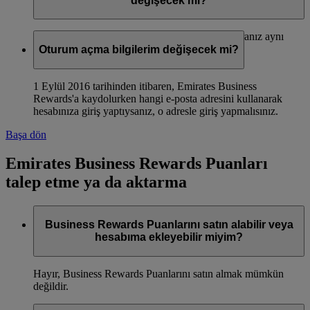
değişecek mi?
Hayır, Emirates Business Rewards üyelik numaranız aynı
kalacak.
Oturum açma bilgilerim değişecek mi?
1 Eylül 2016 tarihinden itibaren, Emirates Business
Rewards'a kaydolurken hangi e-posta adresini kullanarak
hesabınıza giriş yaptıysanız, o adresle giriş yapmalısınız.
Başa dön
Emirates Business Rewards Puanları
talep etme ya da aktarma
Business Rewards Puanlarını satın alabilir veya
hesabıma ekleyebilir miyim?
Hayır, Business Rewards Puanlarını satın almak mümkün
değildir.