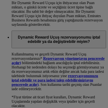
Bir Dynamic Reward Uçuşu için ihtiyacınız olan Puan
miktarı, o günkü ücrete ve seçtiğiniz ücret tipine bağlı
olacaktır. Bu sabit bir değer olmayacaktır. Bir Dynamic
Reward Uçuşu için ihtiyaç duyulan Puan miktarı, Emirates
Business Rewards hesabınıza giriş yaptığınızda rezervasyon
sayfasında gösterilecektir.
Dynamic Reward Uçuş rezervasyonumu iptal
edebilir ya da değiştirebilir miyim?
Kullanılmamış ve geçerli Dynamic Reward Uçuş
rezervasyonlarınızı*
Rezervasyon yönetme
(aynı pencerede
açılır)
bölümündeki bağlantı aracılığıyla iptal edebilirsiniz.
Herhangi bir nedenden dolayı bu seçeneği görmüyorsanız ya
da rezervasyonunuz artık etkin değilse ancak hala para iadesi
talebinde bulunmak istiyorsanız yine
rezervasyonunuzu
iptal edebilir ve para iadesi talep edebilirsiniz
(aynı
pencerede açılır)
. Son kullanma tarihi geçmiş olan Puanlar
iade edilmeyecektir.
*Fiyat türüne ait ticari fiyat kuralları, Dynamic Reward
Uçuşlarında yapılan değişiklik veya iptaller için geçerli
olacaktır.