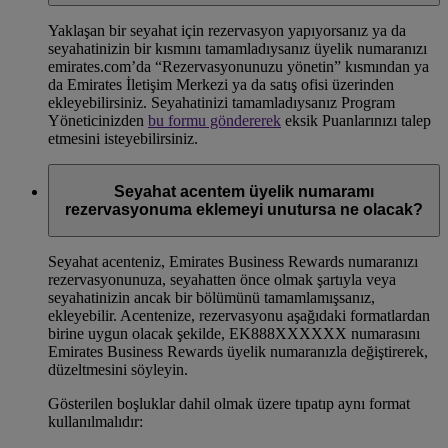
Yaklaşan bir seyahat için rezervasyon yapıyorsanız ya da
seyahatinizin bir kısmını tamamladıysanız üyelik numaranızı
emirates.com’da “Rezervasyonunuzu yönetin” kısmından ya
da Emirates İletişim Merkezi ya da satış ofisi üzerinden
ekleyebilirsiniz. Seyahatinizi tamamladıysanız Program
Yöneticinizden
bu formu göndererek
eksik Puanlarınızı talep
etmesini isteyebilirsiniz.
Seyahat acentem üyelik numaramı
rezervasyonuma eklemeyi unutursa ne olacak?
Seyahat acenteniz, Emirates Business Rewards numaranızı
rezervasyonunuza, seyahatten önce olmak şartıyla veya
seyahatinizin ancak bir bölümünü tamamlamışsanız,
ekleyebilir. Acentenize, rezervasyonu aşağıdaki formatlardan
birine uygun olacak şekilde, EK888XXXXXX numarasını
Emirates Business Rewards üyelik numaranızla değiştirerek,
düzeltmesini söyleyin.
Gösterilen boşluklar dahil olmak üzere tıpatıp aynı format
kullanılmalıdır: