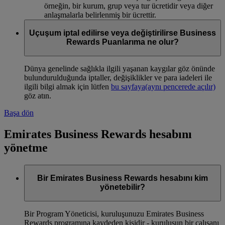
örneğin, bir kurum, grup veya tur ücretidir veya diğer
anlaşmalarla belirlenmiş bir ücrettir.
Uçuşum iptal edilirse veya değiştirilirse Business
Rewards Puanlarıma ne olur?
Dünya genelinde sağlıkla ilgili yaşanan kaygılar göz önünde
bulundurulduğunda iptaller, değişiklikler ve para iadeleri ile
ilgili bilgi almak için lütfen
bu sayfaya
(aynı pencerede açılır)
göz atın.
Başa dön
Emirates Business Rewards hesabını
yönetme
Bir Emirates Business Rewards hesabını kim
yönetebilir?
Bir Program Yöneticisi, kuruluşunuzu Emirates Business
Rewards programına kaydeden kişidir - kuruluşun bir çalışanı