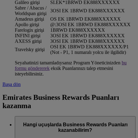
Galileo girişi
SI.EK*1BRWD EK888XXXXXX
Sabre / Abacus /
3OSI EK 1BRWD EK888XXXXXX
Worldspan girişi
Amadeus girişi
OS EK 1BRWD EK888XXXXXX
Apollo girişi
@:3OSI EK 1BRWD EK888XXXXXX
Farelogix girişi
1BRWD EK888XXXXXX
INFINI girişi
3OSI EK 1BRWD EK888XXXXXX
AXESS girişi
3OSI EK 1BRWD EK888XXXXXX
OSI EK 1BRWD EK888XXXXXX/P1
Travelsky girişi
(Not - P1, 1 numaralı yolcu ile ilgilidir)
Seyahatinizi tamamladıysanız Program Yöneticinizden
bu
formu göndererek
eksik Puanlarınızı talep etmesini
isteyebilirsiniz.
Başa dön
Emirates Business Rewards Puanları
kazanma
Hangi uçuşlarda Business Rewards Puanları
kazanabilirim?