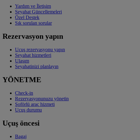
Yardım ve İletişim
Seyahat Güncellemeleri
Özel Destek
Sık sorulan sorular
Rezervasyon yapın
Uçuş rezervasyonu yapın
Seyahat hizmetleri
Ulaşım
Seyahatinizi planlayın
YÖNETME
Check-in
Rezervasyonunuzu yönetin
Şoförlü araç hizmeti
Uçuş durumu
Uçuş öncesi
Bagaj