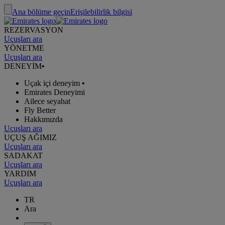
Ana bölüme geçin
Erişilebilirlik bilgisi
REZERVASYON
Uçuşları ara
YÖNETME
Uçuşları ara
DENEYİM
•
Uçak içi deneyim
•
Emirates Deneyimi
Ailece seyahat
Fly Better
Hakkımızda
Uçuşları ara
UÇUŞ AĞIMIZ
Uçuşları ara
SADAKAT
Uçuşları ara
YARDIM
Uçuşları ara
TR
Ara