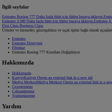
İlgili sayfalar
Emirates Boeing 777 Daha fazla bilgi için lütfen buraya tıklayın.
Emir
Emirates A380 Daha fazla bilgi için lütfen buraya tıklayın.
Emirates A
First Class
Business Class
Ürünler ve hizmetler, güzergahlara ve uçak tipine bağlı olarak uçuşlarda
Emirates
Emirates Deneyimi
Filomuz
Emirates Boeing 777 Kuralları Değiştiriyor
Hakkımızda
Hakkımızda
Kariyer
Kariyer Opens an external link in a new tab
Medya Merkezi
Medya Merkezi Opens an external link in a ne
Gezegenimiz
Çalışanlarımız
Toplumlarımız
Yardım