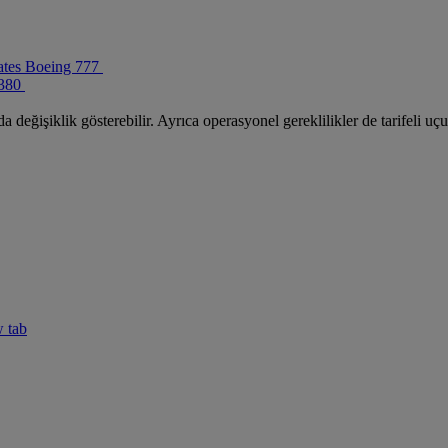
ates Boeing 777
380
 değişiklik gösterebilir. Ayrıca operasyonel gereklilikler de tarifeli uç
w tab