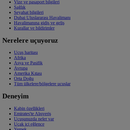
Vize ve pasaport bilgileri
Sağlık
Seyahat bilgileri
Dubai Uluslararası Havalimanı
Havalimanına gidiş ve geliş
Kurallar ve bildirimler
Nerelere uçuyoruz
Uçuş haritası
Afrika
Asya ve Pasifik
Avrupa
Amerika Kıtası
Orta Doğu
Tüm ülkelere/bölgelere uçuşlar
Deneyim
Kabin özellikleri
Emirates'te Alışveriş
Uçuşunuzda neler var
Uçak içi eğlence
Yemek