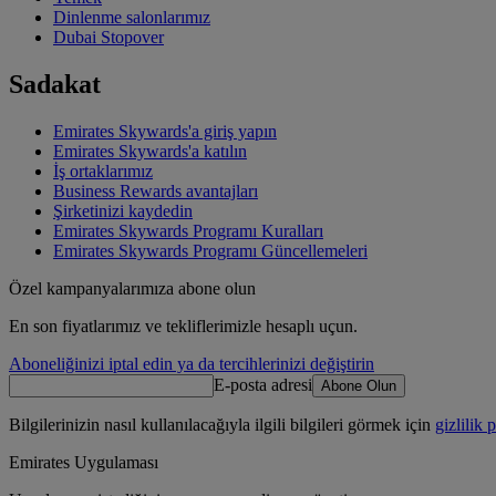
Dinlenme salonlarımız
Dubai Stopover
Sadakat
Emirates Skywards'a giriş yapın
Emirates Skywards'a katılın
İş ortaklarımız
Business Rewards avantajları
Şirketinizi kaydedin
Emirates Skywards Programı Kuralları
Emirates Skywards Programı Güncellemeleri
Özel kampanyalarımıza abone olun
En son fiyatlarımız ve tekliflerimizle hesaplı uçun.
Aboneliğinizi iptal edin ya da tercihlerinizi değiştirin
E-posta adresi
Abone Olun
Bilgilerinizin nasıl kullanılacağıyla ilgili bilgileri görmek için
gizlilik 
Emirates Uygulaması