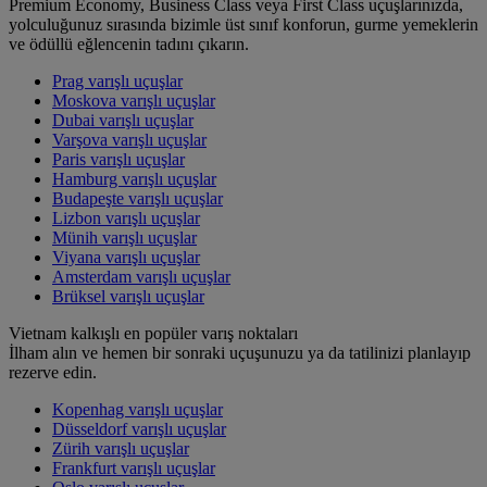
Premium Economy, Business Class veya First Class uçuşlarınızda,
yolculuğunuz sırasında bizimle üst sınıf konforun, gurme yemeklerin
ve ödüllü eğlencenin tadını çıkarın.
Prag varışlı uçuşlar
Moskova varışlı uçuşlar
Dubai varışlı uçuşlar
Varşova varışlı uçuşlar
Paris varışlı uçuşlar
Hamburg varışlı uçuşlar
Budapeşte varışlı uçuşlar
Lizbon varışlı uçuşlar
Münih varışlı uçuşlar
Viyana varışlı uçuşlar
Amsterdam varışlı uçuşlar
Brüksel varışlı uçuşlar
Vietnam kalkışlı en popüler varış noktaları
İlham alın ve hemen bir sonraki uçuşunuzu ya da tatilinizi planlayıp
rezerve edin.
Kopenhag varışlı uçuşlar
Düsseldorf varışlı uçuşlar
Zürih varışlı uçuşlar
Frankfurt varışlı uçuşlar