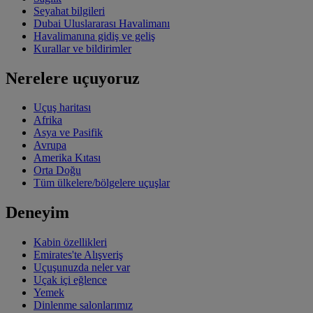
Seyahat bilgileri
Dubai Uluslararası Havalimanı
Havalimanına gidiş ve geliş
Kurallar ve bildirimler
Nerelere uçuyoruz
Uçuş haritası
Afrika
Asya ve Pasifik
Avrupa
Amerika Kıtası
Orta Doğu
Tüm ülkelere/bölgelere uçuşlar
Deneyim
Kabin özellikleri
Emirates'te Alışveriş
Uçuşunuzda neler var
Uçak içi eğlence
Yemek
Dinlenme salonlarımız