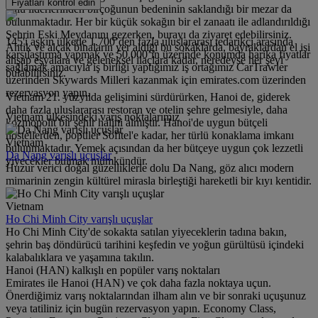
Fiyatları kontrol edin
ünlü liderlerinden birçoğunun bedeninin saklandığı bir mezar da
bulunmaktadır. Her bir küçük sokağın bir el zanaatı ile adlandırıldığı
Şehrin Eski Meydanını gezerken, burayı da ziyaret edebilirsiniz.
145'i aşkın ülkede 1.700’den fazla uluslararası tedarikçi arasında
Antik ve alçak binaların yer aldığı bu sokaklarda, bayraklardan el işi
karşılaştırma yapmak ve 50.000’in üzerinde konumda harika fiyatlar
ahşap eşyalara ve geleneksel ilaçlara kadar, neredeyse her şeyi
sağlamak amacıyla iş birliği yaptığımız iş ortağımız CarTrawler
bulabilirsiniz.
üzerinden Skywards Milleri kazanmak için emirates.com üzerinden
rezervasyon yapın.
Vietnam 21. yüzyılda gelişimini sürdürürken, Hanoi de, giderek
daha fazla uluslararası restoran ve otelin şehre gelmesiyle, daha
Vietnam ülkesindeki varış noktalarımız
kozmopolit bir şehir halini almıştır. Hanoi'de uygun bütçeli
hostellerden, popüler Sofitel'e kadar, her türlü konaklama imkanı
Vietnam
bulunmaktadır. Yemek açısından da her bütçeye uygun çok lezzetli
Da Nang varışlı uçuşlar
yiyecekler bulmak mümkündür.
Huzur verici doğal güzelliklerle dolu Da Nang, göz alıcı modern
mimarinin zengin kültürel mirasla birleştiği hareketli bir kıyı kentidir.
Vietnam
Ho Chi Minh City varışlı uçuşlar
Ho Chi Minh City'de sokakta satılan yiyeceklerin tadına bakın,
şehrin baş döndürücü tarihini keşfedin ve yoğun gürültüsü içindeki
kalabalıklara ve yaşamına takılın.
Hanoi (HAN) kalkışlı en popüler varış noktaları
Emirates ile Hanoi (HAN) ve çok daha fazla noktaya uçun.
Önerdiğimiz varış noktalarından ilham alın ve bir sonraki uçuşunuz
veya tatiliniz için bugün rezervasyon yapın. Economy Class,