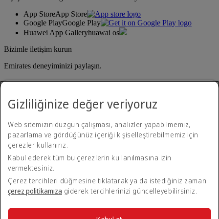
App Store
App Store
Google Play
Google Play
Huawei App Gallery
huawai os
Bizimle iletişim kurun
Emirates deneyiminizi paylaşın.
Gizliliğinize değer veriyoruz
Web sitemizin düzgün çalışması, analizler yapabilmemiz,
pazarlama ve gördüğünüz içeriği kişiselleştirebilmemiz için
çerezler kullanırız.
Erişilebilirlik açıklaması
Kabul ederek tüm bu çerezlerin kullanılmasına izin
Bize ulaşın
vermektesiniz.
Gizlilik politikası
Kural ve koşullar
Çerez tercihleri düğmesine tıklatarak ya da istediğiniz zaman
Çerez Politikası
çerez politikamıza
giderek tercihlerinizi güncelleyebilirsiniz.
Siber güvenlik
Modern Kölelik Yasası şeffaflık beyanı
Site haritası