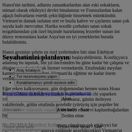
Hanoi'nin tarihini, adlarını zanaatkarlardan alan eski sokakların,
mimari olarak etkileyici devlet binalarının ve Fransızlardan kalan
ağaçlı bulvarların estetik çekiciliğinde hissetmek mümkündür.
Vietnam'ın damak sızlatan sert ve buzlu kahve ve çaylarını satan çok
sayıda kafe mevcuttur. Harika noodle çorbaları satan sokak
tezgahlarından çok özel biçimde hazırlanmış lezzetler sunan üst
düzey restoranlara kadar Asya'nın en iyi yemeklerini burada
bulabilirsiniz.
Hanoi gezinize şehrin en özel yerlerinden biri olan Edebiyat
Seyahatinizi planlayın
Tapınağı'ndan (Temple of Literature) başlayabilirsiniz. Konfüçyus'a
adanmış bu tapınak, bin yıl öncesinden bu güne kadar bir çalışma ve
düşünce merkezi olarak hizmet vermektedir. Etrafındaki meydan
Araç kiralayın
kameriyeleri ve bahçeleri, Vietnam'da eğitime ne kadar önem
Tur rezervasyonu yapın
verildiğini yansıtmaktadır.
Konaklamanızı şimdi rezerve edin
Eğer erken kalkıyorsanız, gün doğumundan hemen sonra Hoan
Seyahatlerinizde mil kazanmak için oturum açın
Kiem Gölüne gidebilir ve burada yaşayanları tai chi yaparken
Alım
izleyebilirsiniz. Eğer uykuyu seviyorsanız, günün ilerleyen
vakitlerinde, gölün etrafında gezebilir (yürüyüş için popüler bir
Alım tarihi
-
Saat
noktadır) ve sularında yaşadığı söylenen efsanevi kaplumbağalardan
birini görmeye çalışabilirsiniz.
Teslim etme
Ho Chi Minh Mozolesi, korkutucu olmaktan çok etkileyici bir
Teslim etme tarihi
-
Saat
yerdir. Ziyaretçilerin görevli eşliğinde gezebilecekleri Vietnam'ın