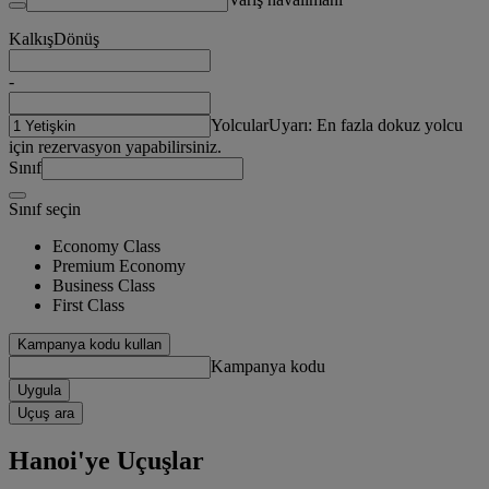
Kalkış
Dönüş
-
Yolcular
Uyarı: En fazla dokuz yolcu
için rezervasyon yapabilirsiniz.
Sınıf
Sınıf seçin
Economy Class
Premium Economy
Business Class
First Class
Kampanya kodu kullan
Kampanya kodu
Uygula
Uçuş ara
Hanoi'ye Uçuşlar