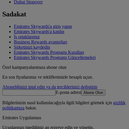
Dubai Stopover
Sadakat
Emirates Skywards'a giriş yapın
Emirates Skywards'a katılın
İş ortaklarımız
Business Rewards avantajları
Şirketinizi kaydedin
Emirates Skywards Programı Kuralları
Emirates Skywards Programı Güncellemeleri
Özel kampanyalarımıza abone olun
En son fiyatlarımız ve tekliflerimizle hesaplı uçun.
Aboneliğinizi iptal edin ya da tercihlerinizi değiştirin
E-posta adresi
Abone Olun
Bilgilerinizin nasıl kullanılacağıyla ilgili bilgileri görmek için
gizlilik
politikamıza
bakın.
Emirates Uygulaması
Uçuşlarınızı istediğiniz an rezerve edin ve yönetin.