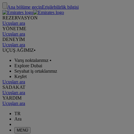
Ana bölüme geçin
Erişilebilirlik bilgisi
REZERVASYON
Uçuşları ara
YÖNETME
Uçuşları ara
DENEYİM
Uçuşları ara
UÇUŞ AĞIMIZ
•
Varış noktalarımız
•
Explore Dubai
Seyahat iş ortaklarımız
Keşfet
Uçuşları ara
SADAKAT
Uçuşları ara
YARDIM
Uçuşları ara
TR
Ara
MENÜ