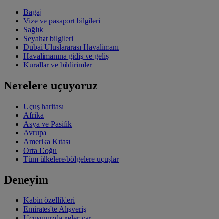
Bagaj
Vize ve pasaport bilgileri
Sağlık
Seyahat bilgileri
Dubai Uluslararası Havalimanı
Havalimanına gidiş ve geliş
Kurallar ve bildirimler
Nerelere uçuyoruz
Uçuş haritası
Afrika
Asya ve Pasifik
Avrupa
Amerika Kıtası
Orta Doğu
Tüm ülkelere/bölgelere uçuşlar
Deneyim
Kabin özellikleri
Emirates'te Alışveriş
Uçuşunuzda neler var