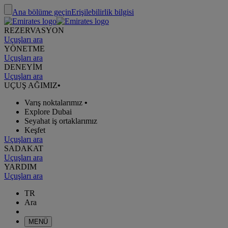
Ana bölüme geçin
Erişilebilirlik bilgisi
REZERVASYON
Uçuşları ara
YÖNETME
Uçuşları ara
DENEYİM
Uçuşları ara
UÇUŞ AĞIMIZ
•
Varış noktalarımız
•
Explore Dubai
Seyahat iş ortaklarımız
Keşfet
Uçuşları ara
SADAKAT
Uçuşları ara
YARDIM
Uçuşları ara
TR
Ara
MENÜ