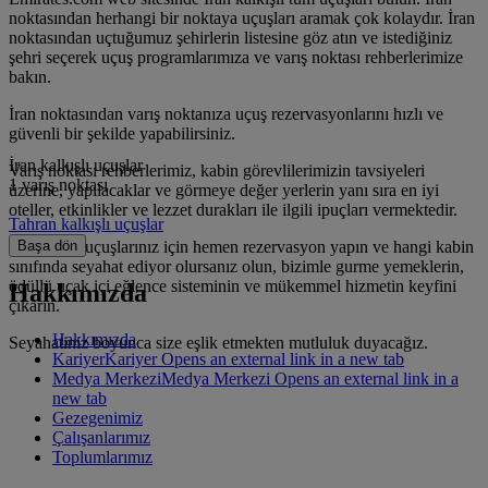
noktasından herhangi bir noktaya uçuşları aramak çok kolaydır. İran
noktasından uçtuğumuz şehirlerin listesine göz atın ve istediğiniz
şehri seçerek uçuş programlarımıza ve varış noktası rehberlerimize
bakın.
İran noktasından varış noktanıza uçuş rezervasyonlarını hızlı ve
güvenli bir şekilde yapabilirsiniz.
İran kalkışlı uçuşlar
Varış noktası rehberlerimiz, kabin görevlilerimizin tavsiyeleri
1 varış noktası
üzerine, yapılacaklar ve görmeye değer yerlerin yanı sıra en iyi
oteller, etkinlikler ve lezzet durakları ile ilgili ipuçları vermektedir.
Tahran kalkışlı uçuşlar
İran çıkışlı uçuşlarınız için hemen rezervasyon yapın ve hangi kabin
Başa dön
sınıfında seyahat ediyor olursanız olun, bizimle gurme yemeklerin,
ödüllü uçak içi eğlence sisteminin ve mükemmel hizmetin keyfini
Hakkımızda
çıkarın.
Hakkımızda
Seyahatiniz boyunca size eşlik etmekten mutluluk duyacağız.
Kariyer
Kariyer Opens an external link in a new tab
Medya Merkezi
Medya Merkezi Opens an external link in a
new tab
Gezegenimiz
Çalışanlarımız
Toplumlarımız