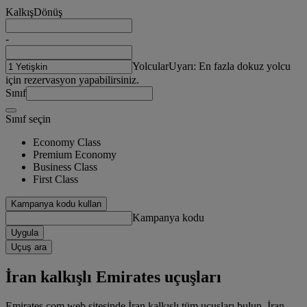
Kalkış
Dönüş
-
Yolcular
Uyarı: En fazla dokuz yolcu
için rezervasyon yapabilirsiniz.
Sınıf
Sınıf seçin
Economy Class
Premium Economy
Business Class
First Class
Kampanya kodu kullan
Kampanya kodu
Uygula
Uçuş ara
İran kalkışlı Emirates uçuşları
Emirates.com web sitesinde İran kalkışlı tüm uçuşları bulun. İran