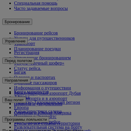
Специальная помощь
Часто задаваемые вопросы
Бронирование
Бронирование рейсов
Услуги для путешественников
Управление
Транспорт
Планирование поездки
Регистрация
Управление бронированием
Перед полетом
Услуга «Личный шофер»
Статус рейса.
Багаж
О визах и паспортах
Направления
Здоровье пассажиров
Информация о путешествии
Карта маршрутов
Международный аэропорт Дубая
Африка
Из аэропорта и в аэропорт
Ваш полет
Азиатско-Тихоокеанский регион
Правила и уведомления
Европа
Характеристики салона
Северная и Южная Америка
Покупки с Эмирейтс
Ближний Восток
Программы лояльности
Услуги на вашем рейсе
Рейсы во все страны/территории
Развлекательная система на борту
Подписка на специальные предложения
Вход в программу Эмирейтс Skywards