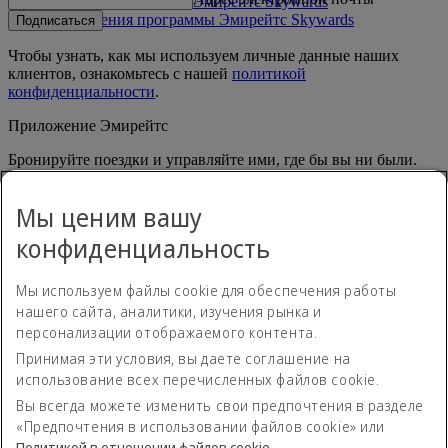
Правила программы Эмирейтс Skywards
Обновления программы Эмирейтс Skywards
Подписаться
Чтобы узнать, как мы используем личные данные наших
клиентов, ознакомьтесь с нашей
политикой
конфиденциальности
.
Приложение Эмирейтс
Бронируйте поездки и управляйте ими, где бы вы ни были.
App Store
App Store
Мы ценим вашу
Google Play
Google Play
Huawei App Gallery
huawai os
конфиденциальность
Связаться с нами
Мы используем файлы cookie для обеспечения работы
Поделитесь своим мнением о путешествиях с Эмирейтс.
нашего сайта, аналитики, изучения рынка и
персонализации отображаемого контента.
Принимая эти условия, вы даете соглашение на
Положение о доступности
использование всех перечисленных файлов cookie.
Контакты
Политика конфиденциальности
Вы всегда можете изменить свои предпочтения в разделе
Положения и условия
«Предпочтения в использовании файлов cookie» или
Политика в отношении файлов сookie
Политикой в отношении файлов сookie
.