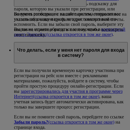
странице входа. Вы сможете увидеть подсказку для
пароля, которую вы указали при регистрации, или
Во время регистрации на сайте система попросит вас
получить сообщение с вашим паролем, отправленное на
указать подсказку пароля, которая поможет вам его
указанный в вашем профиле адрес электронной почты.
вспомнить. Если вы забыли свой пароль, выберите эту
Вы также можете обратиться за помощью в
контактный
опцию на странице входа в систему, чтобы посмотреть
центр Эмирейтс
(ссылка откроется в том же окне)
.
свою подсказку.
Что делать, если у меня нет пароля для входа
в систему?
Если вы получили временную карточку участника при
регистрации на рейс или вместе с рекламными
материалами, пожалуйста, войдите в систему, чтобы
пройти простую процедуру онлайн-регистрации. Если
вы
зарегистрировались для участия в программе через
Интернет
(ссылка откроется в том же окне)
, ваша
учетная запись будет автоматически активирована, как
только вы завершите процесс регистрации.
Если вы не помните свой пароль, перейдите по ссылке
Забыли пароль?
(ссылка откроется в том же окне)
на
странице входа.