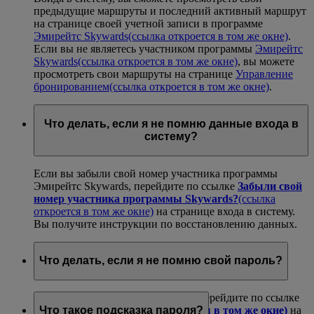
предыдущие маршруты и последний активный маршрут
на странице своей учетной записи в программе
Эмирейтс Skywards
(ссылка откроется в том же окне)
.
Если вы не являетесь участником программы
Эмирейтс
Skywards
(ссылка откроется в том же окне)
, вы можете
просмотреть свои маршруты на странице
Управление
бронированием
(ссылка откроется в том же окне)
.
Что делать, если я не помню данные входа в
систему?
Если вы забыли свой номер участника программы
Эмирейтс Skywards, перейдите по ссылке
Забыли свой
номер участника программы Skywards?
(ссылка
откроется в том же окне)
на странице входа в систему.
Вы получите инструкции по восстановлению данных.
Что делать, если я не помню свой пароль?
Если вы не помните свой пароль, перейдите по ссылке
Забыли пароль?
(ссылка откроется в том же окне)
на
Что такое подсказка пароля?