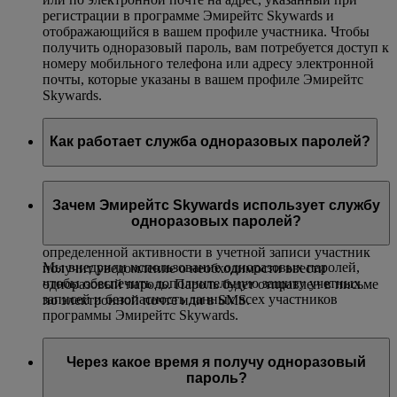
регистрации в программе Эмирейтс Skywards и
отображающийся в вашем профиле участника. Чтобы
получить одноразовый пароль, вам потребуется доступ к
номеру мобильного телефона или адресу электронной
почты, которые указаны в вашем профиле Эмирейтс
Skywards.
Как работает служба одноразовых паролей?
При входе в свою учетную запись или выполнении в
ней каких-либо действий вы должны будете ввести
Зачем Эмирейтс Skywards использует службу
одноразовый пароль. Таким образом вы подтвердите,
одноразовых паролей?
что действие совершаете именно вы. В момент
определенной активности в учетной записи участник
Мы внедрили использование одноразовых паролей,
получит уведомление о необходимости ввести
чтобы обеспечить дополнительную защиту учетных
одноразовый пароль. Пароль будет отправлен в письме
записей и безопасность данных всех участников
по электронной почте или в SMS.
программы Эмирейтс Skywards.
Через какое время я получу одноразовый
пароль?