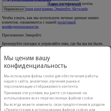
Адрес электронной почты
Правила программы Эмирейтс Skywards
Обновления программы Эмирейтс Skywards
Подписаться
Чтобы узнать, как мы используем личные данные наших
клиентов, ознакомьтесь с нашей
политикой
конфиденциальности
.
Приложение Эмирейтс
Бронируйте поездки и управляйте ими, где бы вы ни были.
App Store
App Store
Мы ценим вашу
Google Play
Google Play
Huawei App Gallery
huawai os
конфиденциальность
Связаться с нами
Мы используем файлы cookie для обеспечения работы
Поделитесь своим мнением о путешествиях с Эмирейтс.
нашего сайта, аналитики, изучения рынка и
персонализации отображаемого контента.
Принимая эти условия, вы даете соглашение на
Положение о доступности
использование всех перечисленных файлов cookie.
Контакты
Политика конфиденциальности
Вы всегда можете изменить свои предпочтения в разделе
Положения и условия
«Предпочтения в использовании файлов cookie» или