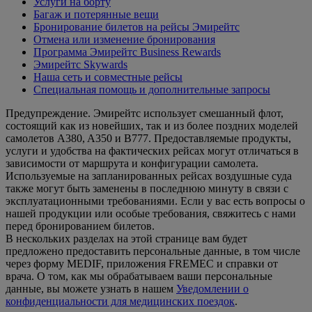
Услуги на борту
Багаж и потерянные вещи
Бронирование билетов на рейсы Эмирейтс
Отмена или изменение бронирования
Программа Эмирейтс Business Rewards
Эмирейтс Skywards
Наша сеть и совместные рейсы
Специальная помощь и дополнительные запросы
Предупреждение. Эмирейтс использует смешанный флот,
состоящий как из новейших, так и из более поздних моделей
самолетов A380, A350 и B777. Предоставляемые продукты,
услуги и удобства на фактических рейсах могут отличаться в
зависимости от маршрута и конфигурации самолета.
Используемые на запланированных рейсах воздушные суда
также могут быть заменены в последнюю минуту в связи с
эксплуатационными требованиями. Если у вас есть вопросы о
нашей продукции или особые требования, свяжитесь с нами
перед бронированием билетов.
В нескольких разделах на этой странице вам будет
предложено предоставить персональные данные, в том числе
через форму MEDIF, приложения FREMEC и справки от
врача. О том, как мы обрабатываем ваши персональные
данные, вы можете узнать в нашем
Уведомлении о
конфиденциальности для медицинских поездок
.