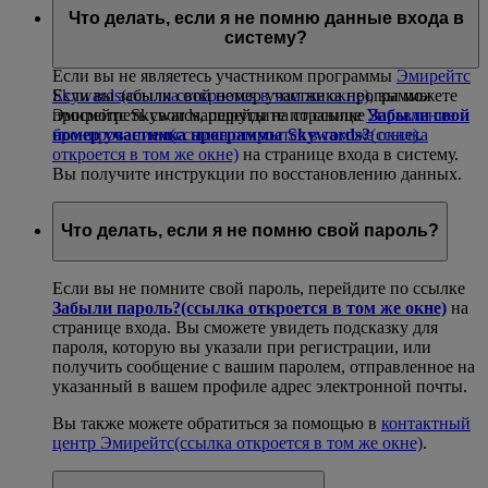
предыдущие маршруты и последний активный маршрут
Что делать, если я не помню данные входа в
на странице своей учетной записи в программе
систему?
Эмирейтс Skywards
(ссылка откроется в том же окне)
.
Если вы не являетесь участником программы
Эмирейтс
Если вы забыли свой номер участника программы
Skywards
(ссылка откроется в том же окне)
, вы можете
Эмирейтс Skywards, перейдите по ссылке
Забыли свой
просмотреть свои маршруты на странице
Управление
номер участника программы Skywards?
(ссылка
бронированием
(ссылка откроется в том же окне)
.
откроется в том же окне)
на странице входа в систему.
Вы получите инструкции по восстановлению данных.
Что делать, если я не помню свой пароль?
Если вы не помните свой пароль, перейдите по ссылке
Забыли пароль?
(ссылка откроется в том же окне)
на
странице входа. Вы сможете увидеть подсказку для
пароля, которую вы указали при регистрации, или
получить сообщение с вашим паролем, отправленное на
указанный в вашем профиле адрес электронной почты.
Вы также можете обратиться за помощью в
контактный
центр Эмирейтс
(ссылка откроется в том же окне)
.