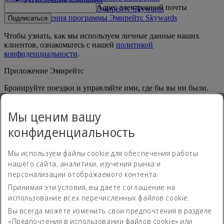
Адрес электронной почты
Правила программы Эмирейтс Skywards
Обновления программы Эмирейтс Skywards
Подписаться
Чтобы узнать, как мы используем личные данные наших
клиентов, ознакомьтесь с нашей
политикой
конфиденциальности
.
Приложение Эмирейтс
Бронируйте поездки и управляйте ими, где бы вы ни были.
App Store
App Store
Мы ценим вашу
Google Play
Google Play
Huawei App Gallery
huawai os
конфиденциальность
Связаться с нами
Мы используем файлы cookie для обеспечения работы
Поделитесь своим мнением о путешествиях с Эмирейтс.
нашего сайта, аналитики, изучения рынка и
персонализации отображаемого контента.
Принимая эти условия, вы даете соглашение на
Положение о доступности
использование всех перечисленных файлов cookie.
Контакты
Политика конфиденциальности
Вы всегда можете изменить свои предпочтения в разделе
Положения и условия
«Предпочтения в использовании файлов cookie» или