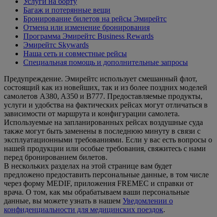
Услуги на борту
Багаж и потерянные вещи
Бронирование билетов на рейсы Эмирейтс
Отмена или изменение бронирования
Программа Эмирейтс Business Rewards
Эмирейтс Skywards
Наша сеть и совместные рейсы
Специальная помощь и дополнительные запросы
Предупреждение. Эмирейтс использует смешанный флот,
состоящий как из новейших, так и из более поздних моделей
самолетов A380, A350 и B777. Предоставляемые продукты,
услуги и удобства на фактических рейсах могут отличаться в
зависимости от маршрута и конфигурации самолета.
Используемые на запланированных рейсах воздушные суда
также могут быть заменены в последнюю минуту в связи с
эксплуатационными требованиями. Если у вас есть вопросы о
нашей продукции или особые требования, свяжитесь с нами
перед бронированием билетов.
В нескольких разделах на этой странице вам будет
предложено предоставить персональные данные, в том числе
через форму MEDIF, приложения FREMEC и справки от
врача. О том, как мы обрабатываем ваши персональные
данные, вы можете узнать в нашем
Уведомлении о
конфиденциальности для медицинских поездок
.