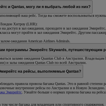
йтс и Qantas, могу ли я выбрать любой из них?
олняющей ваш рейс. Тогда вы сможете воспользоваться нужным 
 Лондон Хитроу (LHR):
 на доступ в зал ожидания, проходите в зал ожидания Эмирейтс.
класса могут пройти в зал ожидания Эмирейтс. Другим пассажир
залом ожидания American Airlines Admirals.
кам программы Эмирейтс Skywards, путешествующим р
оваться залами ожидания Quantas Club в Австралии. Владельца
чии) и залы ожидания Qantas Club по всей Австралии.
Эмирейтс на рейсы, выполняемые Qantas?
облюдать правила провоза багажа Qantas. Это в равной степени 
ковочные внутренние рейсы по Австралии и в Новую Зеландию. 
ажа Эмирейтс
. Узнайте больше о нормах провоза багажа на рейса
в том числе багажа для младенцев или спортивного снаряжения.