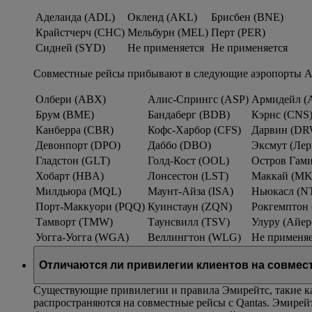
Аделаида (ADL)
Окленд (AKL)
Брисбен (BNE)
Крайстчерч (CHC)
Мельбурн (MEL)
Перт (PER)
Сидней (SYD)
Не применяется
Не применяется
Совместные рейсы прибывают в следующие аэропорты А
Олбери (ABX)
Алис-Спрингс (ASP)
Армидейл 
Брум (BME)
Бандаберг (BDB)
Кэрнс (CNS
Канберра (CBR)
Кофс-Харбор (CFS)
Дарвин (DR
Девонпорт (DPO)
Даббо (DBO)
Эксмут (Лер
Гладстон (GLT)
Голд-Кост (OOL)
Остров Гами
Хобарт (HBA)
Лонсестон (LST)
Маккай (M
Милдьюра (MQL)
Маунт-Айза (ISA)
Ньюкасл (N
Порт-Маккуори (PQQ)
Куинстаун (ZQN)
Рокгемптон
Тамворт (TMW)
Таунсвилл (TSV)
Улуру (Айер
Уогга-Уогга (WGA)
Веллингтон (WLG)
Не применяе
Отличаются ли привилегии клиентов на совмес
Существующие привилегии и правила Эмирейтс, такие ка
распространяются на совместные рейсы с Qantas. Эмирей