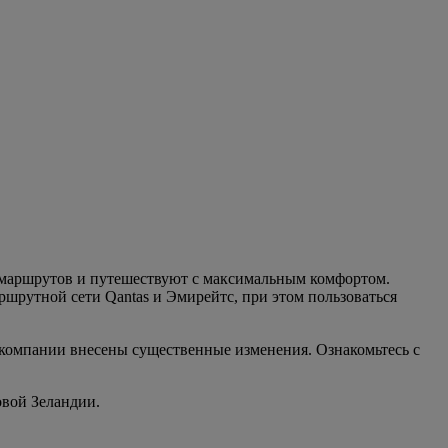
ю маршрутов и путешествуют с максимальным комфортом.
рутной сети Qantas и Эмирейтс, при этом пользоваться
акомпании внесены существенные изменения. Ознакомьтесь с
овой Зеландии.