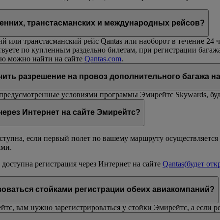
енних, транстасманских и международных рейсов?
ий или транстасманский рейс Qantas или наоборот в течение 24
вуете по купленным раздельно билетам, при регистрации багаж
ю можно найти на сайте
Qantas.com
.
чить разрешение на провоз дополнительного багажа н
редусмотренные условиями программы Эмирейтс Skywards, буду
через Интернет на сайте Эмирейтс?
оступна, если первый полет по вашему маршруту осуществляется
ями.
 доступна регистрация через Интернет на сайте
Qantas
(будет отк
оваться стойками регистрации обеих авиакомпаний?
с, вам нужно зарегистрироваться у стойки Эмирейтс, а если ре