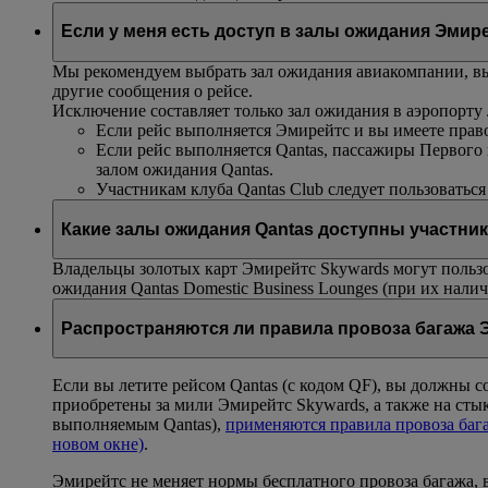
Если у меня есть доступ в залы ожидания Эмире
Мы рекомендуем выбрать зал ожидания авиакомпании, вып
другие сообщения о рейсе.
Исключение составляет только зал ожидания в аэропорту
Если рейс выполняется Эмирейтс и вы имеете право
Если рейс выполняется Qantas, пассажиры Первого 
залом ожидания Qantas.
Участникам клуба Qantas Club следует пользоваться 
Какие залы ожидания Qantas доступны участни
Владельцы золотых карт Эмирейтс Skywards могут польз
ожидания Qantas Domestic Business Lounges (при их нали
Распространяются ли правила провоза багажа 
Если вы летите рейсом Qantas (с кодом QF), вы должны с
приобретены за мили Эмирейтс Skywards, а также на сты
выполняемым Qantas),
применяются правила провоза баг
новом окне)
.
Эмирейтс не меняет нормы бесплатного провоза багажа, 