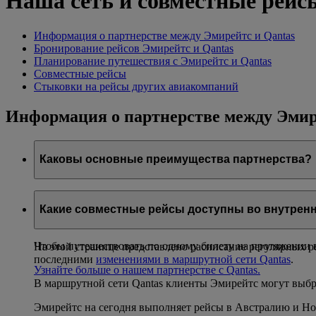
Наша сеть и совместные рейс
Информация о партнерстве между Эмирейтс и Qantas
Бронирование рейсов Эмирейтс и Qantas
Планирование путешествия с Эмирейтс и Qantas
Совместные рейсы
Стыковки на рейсы других авиакомпаний
Информация о партнерстве между Эмир
Каковы основные преимущества партнерства?
Благодаря сотрудничеству с Qantas, одной из ведущих 
Пассажиры Эмирейтс получают возможность совершать бе
Какие совместные рейсы доступны во внутренн
нормами провоза багажа и услугами Эмирейтс.
Чтобы путешествовать по одному билету на протяжении в
На этой странице представлено расписание регулярных р
последними
изменениями в маршрутной сети Qantas
.
Узнайте больше о нашем партнерстве с Qantas.
В маршрутной сети Qantas клиенты Эмирейтс могут выбр
Эмирейтс на сегодня выполняет рейсы в Австралию и Н