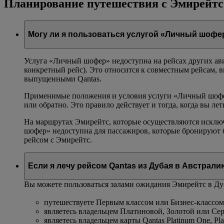
Планирование путешествия с Эмирейтс
Могу ли я пользоваться услугой «Личный шофер
Услуга «Личный шофер» недоступна на рейсах других ав
конкретный рейс). Это относится к совместным рейсам, 
выпущенными Qantas.
Применимые положения и условия услуги «Личный шофер
или обратно. Это правило действует и тогда, когда вы л
На маршрутах Эмирейтс, которые осуществляются исключ
шофер» недоступна для пассажиров, которые бронируют 
рейсом с Эмирейтс.
Если я лечу рейсом Qantas из Дубая в Австрали
Вы можете пользоваться залами ожидания Эмирейтс в Дуб
путешествуете Первым классом или Бизнес-классом
являетесь владельцем Платиновой, Золотой или Се
являетесь владельцем карты Qantas Platinum One, Pla