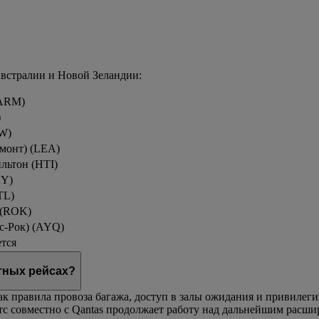
встралии и Новой Зеландии:
(ARM)
)
W)
монт) (LEA)
льтон (HTI)
KY)
TL)
 (ROK)
с-Рок) (AYQ)
тся
тных рейсах?
к правила провоза багажа, доступ в залы ожидания и привилеги
тс совместно с Qantas продолжает работу над дальнейшим расши