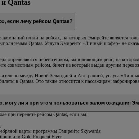
 и Qantas
», если лечу рейсом Qantas?
иакомпаний и/или на рейсах, на которых Эмирейтс является то
выполняемым Qantas. Услуга Эмирейтс «Личный шофер» не оказы
» определяются перевозчиком, выполняющим рейс, на котором 
етите совместным рейсом, билет на который выдан другим перево
ительно между Новой Зеландией и Австралией, услуга «Личный
билеты в Qantas. Это также относится к пассажирам, забронир
ю, могу ли я при этом пользоваться залом ожидания Э
ае при перелете рейсом Qantas, если вы:
;
ребряной карты программы Эмирейтс Skywards;
tinum или Gold Frequent Flyer.