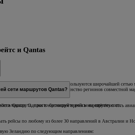
ы
ейтс и Qantas
авиакомпаний мира, наши клиенты пользуются широчайшей сеть
спосадочные перелеты в большинство регионов совместной марш
ей сети маршрутов Qantas?
сего маршрута, просто бронируйте рейсы на emirates.com.
ейсов Qantas. Однако в настоящее время в маршрутную сеть ави
ать рейсы по любому из более 30 направлений в Австралии и Н
овую Зеландию по следующим направлениям: