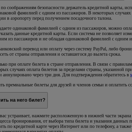
х по соображениям безопасности держатель кредитной карты, ис
инаковой фамилией с одним из пассажиров. В некоторых случаях 
ции в аэропорту перед получением посадочного талона.
ладаете одинаковой фамилией с одним из пассажиров, можно опла
я указать данные кредитной карты. Если система не позволяет и
одним из пассажиров и не обладая одинаковой фамилией с одним и
нковский перевод или оплату через систему PayPal, либо брони
исеть от страны отправления и оставшегося до вылета срока.
ько при оплате билета в стране отправления. В связи с правила
торых случаях оплата билетов за пределами страны, указанной п
 аннулировано через три дня. Для подтверждения обратитесь в
ть премиальные билеты для друзей и членов семьи и оплатить 
пить на него билет?
 вас устраивает, нажмите расположенную в нижней части экрана
оцесса бронирования, от выбора типа билета и указания данных
ть по кредитной карте через Интернет или по телефону, а такж
об имеющихся вариантах оплаты.