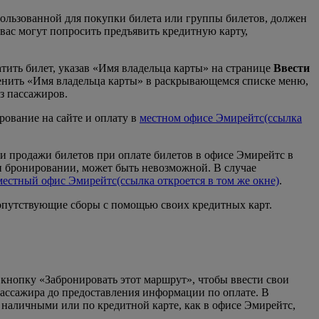
пользованной для покупки билета или группы билетов, должен
вас могут попросить предъявить кредитную карту,
тить билет, указав «Имя владельца карты» на странице
Ввести
зменить «Имя владельца карты» в раскрывающемся списке меню,
з пассажиров.
рование на сайте и оплату в
местном офисе Эмирейтс
(ссылка
ми продажи билетов при оплате билетов в офисе Эмирейтс в
ри бронировании, может быть невозможной. В случае
местный офис Эмирейтс
(ссылка откроется в том же окне)
.
сопутствующие сборы с помощью своих кредитных карт.
 кнопку «Забронировать этот маршрут», чтобы ввести свои
 пассажира до предоставления информации по оплате. В
е наличными или по кредитной карте, как в офисе Эмирейтс,