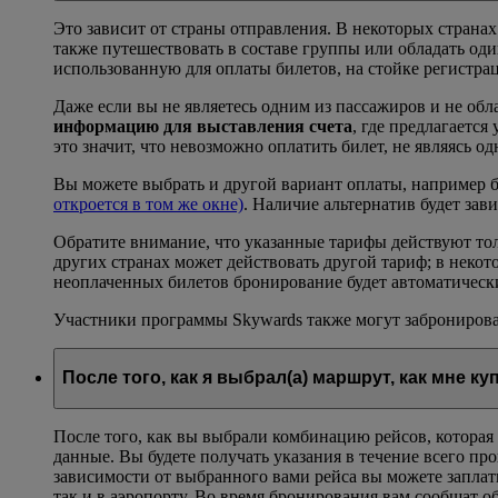
Это зависит от страны отправления. В некоторых страна
также путешествовать в составе группы или обладать од
использованную для оплаты билетов, на стойке регистра
Даже если вы не являетесь одним из пассажиров и не об
информацию для выставления счета
, где предлагаетс
это значит, что невозможно оплатить билет, не являясь 
Вы можете выбрать и другой вариант оплаты, например ба
откроется в том же окне)
. Наличие альтернатив будет зав
Обратите внимание, что указанные тарифы действуют тол
других странах может действовать другой тариф; в неко
неоплаченных билетов бронирование будет автоматически
Участники программы Skywards также могут забронирова
После того, как я выбрал(а) маршрут, как мне ку
После того, как вы выбрали комбинацию рейсов, которая
данные. Вы будете получать указания в течение всего пр
зависимости от выбранного вами рейса вы можете заплати
так и в аэропорту. Во время бронирования вам сообщат 