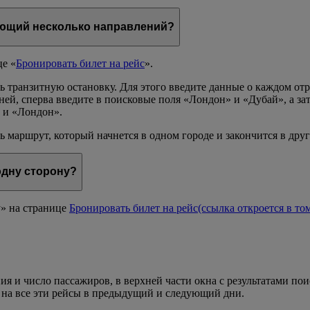
чающий несколько направлений?
е «
Бронировать билет на рейс
».
транзитную остановку. Для этого введите данные о каждом отр
ней, сперва введите в поисковые поля «Лондон» и «Дубай», а з
 и «Лондон».
 маршрут, который начнется в одном городе и закончится в др
одну сторону?
» на странице
Бронировать билет на рейс
(ссылка откроется в то
ия и число пассажиров, в верхней части окна с результатами по
ы на все эти рейсы в предыдущий и следующий дни.