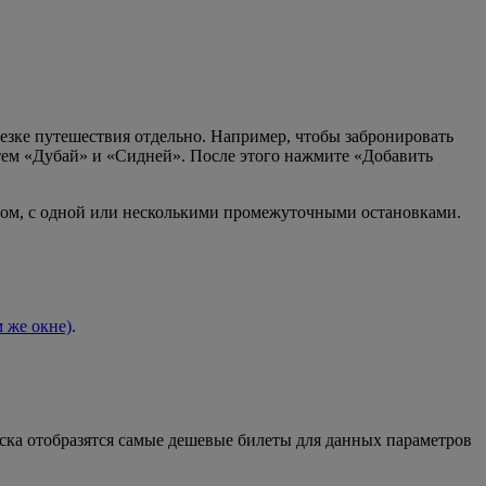
езке путешествия отдельно. Например, чтобы забронировать
атем «Дубай» и «Сидней». После этого нажмите «Добавить
угом, с одной или несколькими промежуточными остановками.
м же окне)
.
иска отобразятся самые дешевые билеты для данных параметров