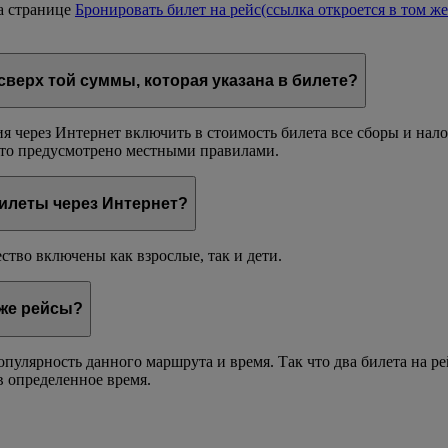
а странице
Бронировать билет на рейс
(ссылка откроется в том же
сверх той суммы, которая указана в билете?
я через Интернет включить в стоимость билета все сборы и нал
 это предусмотрено местными правилами.
илеты через Интернет?
ство включены как взрослые, так и дети.
 же рейсы?
пулярность данного маршрута и время. Так что два билета на р
в определенное время.