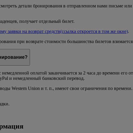
осмотреть детали бронирования в отправленном нами письме или
аденцев, получает отдельный билет.
му заявки на возврат средств
(ссылка откроется в том же окне)
.
ования при возврате стоимости большинства билетов взимается 
онирование?
 немедленной оплатой заканчивается за 2 часа до времени его 
ayPal и немедленный банковский перевод.
оды Western Union и т. п., имеют свои ограничения по времени.
здки.
ормация