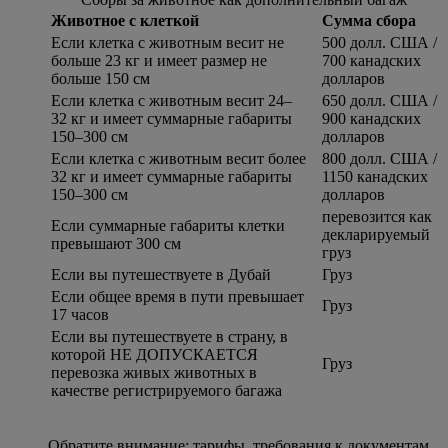
Животное с клеткой
Сумма сбора
Если клетка с животным весит не
500 долл. США /
больше 23 кг и имеет размер не
700 канадских
больше 150 см
долларов
Если клетка с животным весит 24–
650 долл. США /
32 кг и имеет суммарные габариты
900 канадских
150–300 см
долларов
Если клетка с животным весит более
800 долл. США /
32 кг и имеет суммарные габариты
1150 канадских
150–300 см
долларов
перевозится как
Если суммарные габариты клетки
декларируемый
превышают 300 см
груз
Если вы путешествуете в Дубай
Груз
Если общее время в пути превышает
Груз
17 часов
Если вы путешествуете в страну, в
которой НЕ ДОПУСКАЕТСЯ
Груз
перевозка живых животных в
качестве регистрируемого багажа
Обратите внимание: тарифы, требования к документам