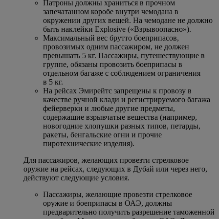
Патроны должны храниться в прочном
запечатанном коробе внутри чемодана в
окружении других вещей. На чемодане не должно
быть наклейки Explosive («Взрывоопасно»).
Максимальный вес брутто боеприпасов,
провозимых одним пассажиром, не должен
превышать 5 кг. Пассажиры, путешествующие в
группе, обязаны провозить боеприпасы в
отдельном багаже с соблюдением ограничения
в 5 кг.
На рейсах Эмирейтс запрещены к провозу в
качестве ручной клади и регистрируемого багажа
фейерверки и любые другие предметы,
содержащие взрывчатые вещества (например,
новогодние хлопушки разных типов, петарды,
ракеты, бенгальские огни и прочие
пиротехнические изделия).
Для пассажиров, желающих провезти стрелковое
оружие на рейсах, следующих в Дубай или через него,
действуют следующие условия.
Пассажиры, желающие провезти стрелковое
оружие и боеприпасы в ОАЭ, должны
предварительно получить разрешение таможенной