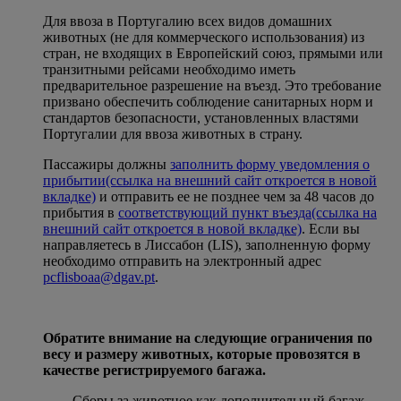
Для ввоза в Португалию всех видов домашних
животных (не для коммерческого использования) из
стран, не входящих в Европейский союз, прямыми или
транзитными рейсами необходимо иметь
предварительное разрешение на въезд. Это требование
призвано обеспечить соблюдение санитарных норм и
стандартов безопасности, установленных властями
Португалии для ввоза животных в страну.
Пассажиры должны
заполнить форму уведомления о
прибытии
(ссылка на внешний сайт откроется в новой
вкладке)
и отправить ее не позднее чем за 48 часов до
прибытия в
соответствующий пункт въезда
(ссылка на
внешний сайт откроется в новой вкладке)
. Если вы
направляетесь в Лиссабон (LIS), заполненную форму
необходимо отправить на электронный адрес
pcflisboaa@dgav.pt
.
Обратите внимание на следующие ограничения по
весу и размеру животных, которые провозятся в
качестве регистрируемого багажа.
Сборы за животное как дополнительный багаж