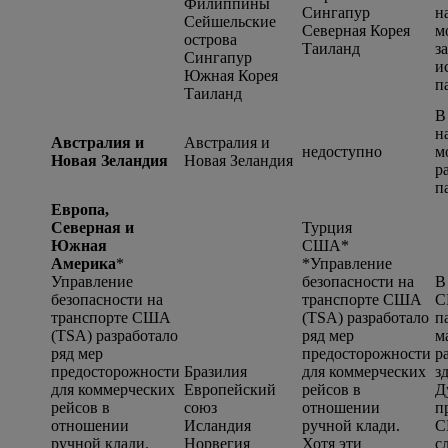
Филиппины
Сингапур
н
Сейшельские
Северная Корея
м
острова
Таиланд
з
Сингапур
и
Южная Корея
п
Таиланд
В
н
Австралия и
Австралия и
недоступно
м
Новая Зеландия
Новая Зеландия
р
п
Европа,
Северная и
Турция
Южная
США*
Америка
*
*
Управление
Управление
безопасности на
В
безопасности на
транспорте США
С
транспорте США
(TSA) разработало
п
(TSA) разработало
ряд мер
м
ряд мер
предосторожности
р
предосторожности
Бразилия
для коммерческих
з
для коммерческих
Европейский
рейсов в
Д
рейсов в
союз
отношении
п
отношении
Исландия
ручной клади.
С
ручной клади.
Норвегия
Хотя эти
с