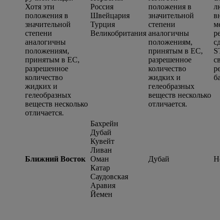
Хотя эти
Россия
положения в
л
положения в
Швейцария
значительной
в
значительной
Турция
степени
м
степени
Великобритания
аналогичны
р
аналогичны
положениям,
с
положениям,
принятым в ЕС,
S
принятым в ЕС,
разрешенное
с
разрешенное
количество
р
количество
жидких и
б
жидких и
гелеобразных
гелеобразных
веществ несколько
веществ несколько
отличается.
отличается.
Бахрейн
Дубай
Кувейт
Ливан
Ближний Восток
Оман
Дубай
Н
Катар
Саудовская
Аравия
Йемен