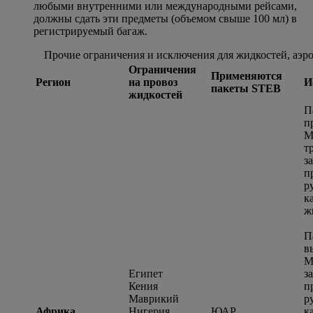
любыми внутренними или международными рейсами,
должны сдать эти предметы (объемом свыше 100 мл) в
регистрируемый багаж.
Прочие ограничения и исключения для жидкостей, аэро
Ограничения
Применяются
Регион
на провоз
И
пакеты STEB
жидкостей
П
п
М
т
з
п
р
к
ж
П
в
М
Египет
з
Кения
п
Маврикий
р
Африка
Нигерия
ЮАР
к