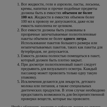
Все жидкости, гели и аэрозоли, пасты, лосьоны,
кремы, напитки и прочие подобные предметы
должны быть в емкостях
объемом не более
100 мл
. Жидкости в емкостях объемом более
100 мл к провозу не допускаются, даже если
емкость наполнена не целиком.
Все емкости должны быть упакованы в
прозрачные запечатываемые полиэтиленовые
пакеты объемом не более
одного литра
.
Использование пакетов большего размера или
незапечатываемых пакетов, таких как пакеты для
бутербродов, не допускается.
Емкость должна полностью помещаться в пакет,
который должен быть плотно закрыт.
При досмотре полиэтиленовый пакет следует
предъявить для визуального осмотра. Каждый
пассажир может провозить только одну такую
упаковку.
Исключения делаются для лекарств, детского
молока или питания, а также специальных
диетических продуктов. В этом случае необходимо
предоставить возможность для беспрепятственной
проверки веществ, которые вы провозите.
Чтобы облегчить досмотр и избежать помех на экране