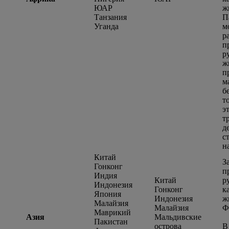
ЮАР
ж
Танзания
П
Уганда
м
р
п
р
ж
п
м
б
т
э
т
д
с
н
Китай
З
Гонконг
п
Индия
Китай
р
Индонезия
Гонконг
к
Япония
Индонезия
ж
Малайзия
Малайзия
Ф
Маврикий
Азия
Мальдивские
Пакистан
острова
В