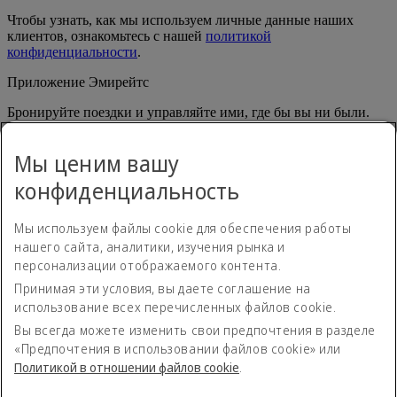
Чтобы узнать, как мы используем личные данные наших
клиентов, ознакомьтесь с нашей
политикой
конфиденциальности
.
Приложение Эмирейтс
Бронируйте поездки и управляйте ими, где бы вы ни были.
App Store
App Store
Мы ценим вашу
Google Play
Google Play
Huawei App Gallery
huawai os
конфиденциальность
Связаться с нами
Мы используем файлы cookie для обеспечения работы
Поделитесь своим мнением о путешествиях с Эмирейтс.
нашего сайта, аналитики, изучения рынка и
персонализации отображаемого контента.
Принимая эти условия, вы даете соглашение на
Положение о доступности
использование всех перечисленных файлов cookie.
Контакты
Политика конфиденциальности
Вы всегда можете изменить свои предпочтения в разделе
Положения и условия
«Предпочтения в использовании файлов cookie» или
Политика в отношении файлов сookie
Политикой в отношении файлов сookie
.
Кибербезопасность
Заявление о прозрачности согласно Акту о современном