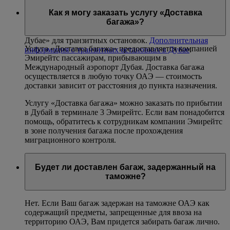
Дубае, могут забронировать место непосредственно по
Как я могу заказать услугу «Доставка
электронной почте
dih@dca.gov.ae
(откроется ваш
багажа»?
почтовый клиент)
или ознакомиться с собственными
пакетами услуг компании Эмирейтс «Остановка в
Дубае» для транзитных остановок.
Дополнительная
Услуга «Доставка багажа» предоставляется компанией
информация о транзитных остановках в Дубае
.
Эмирейтс пассажирам, прибывающим в
Международный аэропорт Дубая. Доставка багажа
осуществляется в любую точку ОАЭ — стоимость
доставки зависит от расстояния до пункта назначения.
Услугу «Доставка багажа» можно заказать по прибытии
в Дубай в терминале 3 Эмирейтс. Если вам понадобится
помощь, обратитесь к сотрудникам компании Эмирейтс
в зоне получения багажа после прохождения
миграционного контроля.
Будет ли доставлен багаж, задержанный на
таможне?
Нет. Если Ваш багаж задержан на таможне ОАЭ как
содержащий предметы, запрещенные для ввоза на
территорию ОАЭ, Вам придется забирать багаж лично.