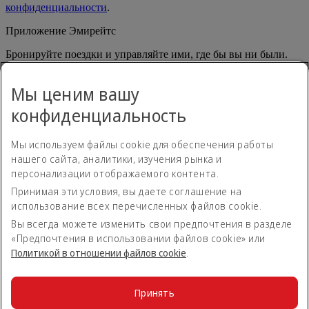
конфиденциальности
.
Приложение Эмирейтс
Бронируйте поездки и управляйте ими, где бы вы ни были.
App Store
App Store
Мы ценим вашу
Google Play
Google Play
Huawei App Gallery
huawai os
конфиденциальность
Связаться с нами
Мы используем файлы cookie для обеспечения работы
Поделитесь своим мнением о путешествиях с Эмирейтс.
нашего сайта, аналитики, изучения рынка и
персонализации отображаемого контента.
Принимая эти условия, вы даете соглашение на
Положение о доступности
использование всех перечисленных файлов cookie.
Контакты
Политика конфиденциальности
Вы всегда можете изменить свои предпочтения в разделе
Положения и условия
«Предпочтения в использовании файлов cookie» или
Политика в отношении файлов сookie
Политикой в отношении файлов сookie
.
Кибербезопасность
Заявление о прозрачности согласно Акту о современном
рабстве
Принять
Карта сайта