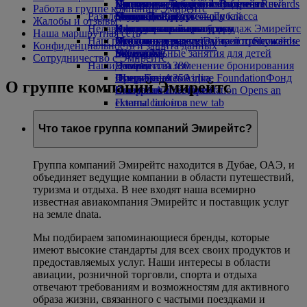
экономическом классе
Коллекция товаров duty free от
Питание для детей и младенцев
Экологическая устойчивость нашей
Москва — Дубай
Наши партнеры
Доступные поездки с Эмирейтс
Программа Эмирейтс Business Rewards
Работа в группе компаний Эмирейтс
Развлечения для детей
Меню Экономического класса
Эмирейтс
деятельности
Санкт-Петербург — Дубай
Skywards Rail
Специальная помощь и
Услуги на борту
Жалобы и отзывы
Недавние направления
Напитки
Официальный центр продаж Эмирейтс
Детские каналы на борту
Экологическая политика
Калькулятор миль
дополнительные запросы
Инструменты и ресурсы
Наша маршрутная сеть
Наш парк самолетов
Игрушки для детей
Отчеты о результатах экологической
Хельсинки
Вход в программу Эмирейтс Skywards
Мобильная версия сайта и приложение
Конфиденциальность и защита данных
Boeing 777
Увлекательные занятия для детей
политики
в Ханчжоу
Skywards+
Эмирейтс
Сотрудничество с Эмирейтс
Наши сообщества
Эмирейтс A380
Дананг
Отмена или изменение бронирования
Эмирейтс A350
Фонд Emirates Airline Foundation
Шэньчжэнь
Прерванная поездка
Фонд
О группе компаний Эмирейтс
Эмирейтс Executive
Emirates Airline Foundation Opens an
Сиемреап
О компании Эмирейтс
Планы салонов
external link in a new tab
Спонсорская деятельность
Что такое группа компаний Эмирейтс?
Группа компаний Эмирейтс находится в Дубае, ОАЭ, и
объединяет ведущие компании в области путешествий,
туризма и отдыха. В нее входят наша всемирно
известная авиакомпания Эмирейтс и поставщик услуг
на земле dnata.
Мы подбираем запоминающиеся бренды, которые
имеют высокие стандарты для всех своих продуктов и
предоставляемых услуг. Наши интересы в области
авиации, розничной торговли, спорта и отдыха
отвечают требованиям и возможностям для активного
образа жизни, связанного с частыми поездками и