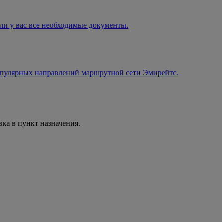
 ли у вас все необходимые документы.
популярных направлений маршрутной сети Эмирейтс.
вка в пункт назначения.