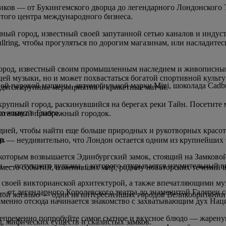
иков — от Букингемского дворца до легендарного Лондонского Т
того центра международного бизнеса.
ый город, известный своей запутанной сетью каналов и индус
llring, чтобы прогуляться по дорогим магазинам, или насладит
 город, известный своим промышленным наследием и живописным
ей музыки, но и может похвастаться богатой спортивной культу
й паровой машины, автомобильной марки Mini, шоколада Cadbur
дятся крупные мероприятия и крикетные матчи.
крупный город, раскинувшийся на берегах реки Тайн. Посетите
о живут в Глазго.
вательный прибрежный городок.
ндией, чтобы найти еще больше природных и рукотворных красо
р.
н — неудивительно, что Лондон остается одним из крупнейших 
оторым возвышается Эдинбургский замок, стоящий на Замковой 
а — потухшего вулкана, с которого открывается изумительный ви
 место событий, изменивших мир; родину новаторских течений в
тен своей викторианской архитектурой, а также впечатляющими 
 от легендарного Королевского театра до знаменитой Галереи с
чной жизнью — один из интереснейших городов Великобритании
 именно отсюда начинается знакомство с захватывающим дух На
непременно попробуйте самое сытное и вкусное блюдо — жарену
д, мифических существ и скалистых замков.