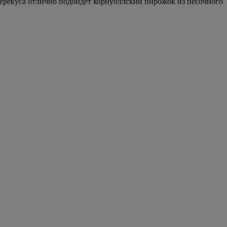
ерекуса отлично подойдет корнуоллский пирожок из песочного