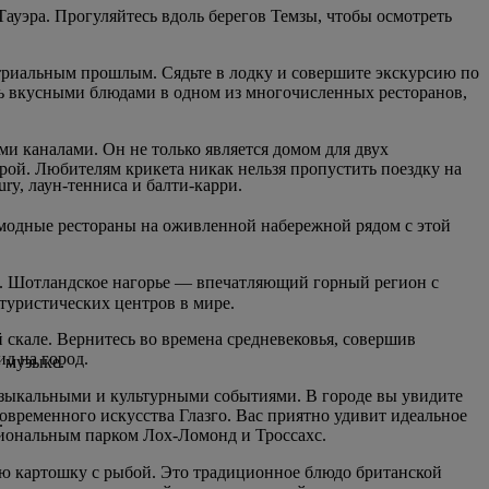
ауэра. Прогуляйтесь вдоль берегов Темзы, чтобы осмотреть
триальным прошлым. Сядьте в лодку и совершите экскурсию по
есь вкусными блюдами в одном из многочисленных ресторанов,
и каналами. Он не только является домом для двух
рой. Любителям крикета никак нельзя пропустить поездку на
y, лаун-тенниса и балти-карри.
 модные рестораны на оживленной набережной рядом с этой
т. Шотландское нагорье — впечатляющий горный регион с
туристических центров в мире.
скале. Вернитесь во времена средневековья, совершив
д на город.
 музыке.
музыкальными и культурными событиями. В городе вы увидите
овременного искусства Глазго. Вас приятно удивит идеальное
.
циональным парком Лох-Ломонд и Троссахс.
ю картошку с рыбой. Это традиционное блюдо британской