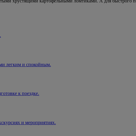
лстыми хрустящими картофельными ломтиками. А для быстрого п
.
ами легким и спокойным.
готовке к поездке.
экскурсиях и мероприятиях.