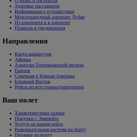
О визах и паспортах
Здоровье пассажиров
Информация о путешествии
Международный аэропорт Дубая
Из аэропорта и в аэропорт
Правила и уведомления
Направления
Карта маршрутов
Африка
Азиатско-Тихоокеанский регион
Европа
Северная и Южная Америка
Ближний Восток
Рейсы во все страны/территории
Ваш полет
Характеристики салона
Покупки с Эмирейтс
Услуги на вашем рейсе
Развлекательная система на борту
Питание на борту