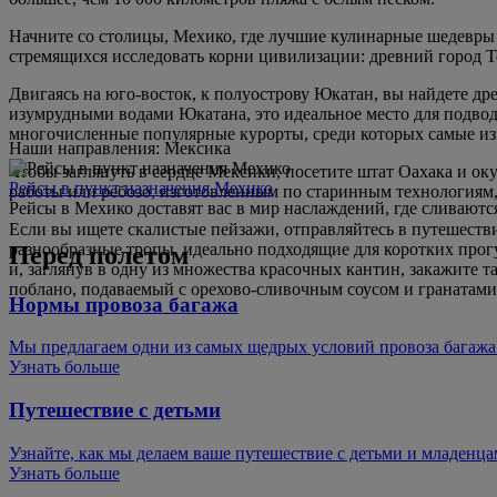
Начните со столицы, Мехико, где лучшие кулинарные шедевры
стремящихся исследовать корни цивилизации: древний город Т
Двигаясь на юго-восток, к полуострову Юкатан, вы найдете 
изумрудными водами Юкатана, это идеальное место для подвод
многочисленные популярные курорты, среди которых самые из
Наши направления: Мексика
Чтобы заглянуть в сердце Мексики, посетите штат Оахака и ок
Рейсы в пункт назначения Мехико
работы или ребозо, изготовленным по старинным технологиям,
Рейсы в Мехико доставят вас в мир наслаждений, где сливаютс
Если вы ищете скалистые пейзажи, отправляйтесь в путешестви
разнообразные тропы, идеально подходящие для коротких прог
Перед полетом
и, заглянув в одну из множества красочных кантин, закажите
поблано, подаваемый с орехово-сливочным соусом и гранатами
Нормы провоза багажа
Мы предлагаем одни из самых щедрых условий провоза багажа
Узнать больше
Путешествие с детьми
Узнайте, как мы делаем ваше путешествие с детьми и младенц
Узнать больше