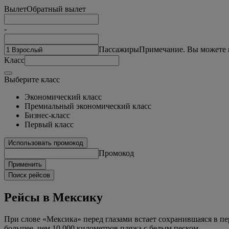
Вылет
Обратный вылет
-
Пассажиры
Примечание. Вы можете в
Класс
Выберите класс
Экономический класс
Премиальный экономический класс
Бизнес-класс
Первый класс
Использовать промокод
Промокод
Применить
Поиск рейсов
Рейсы в Мексику
При слове «Мексика» перед глазами встает сохранившаяся в пе
большее, чем 10 000 километров пляжа с белым песком.