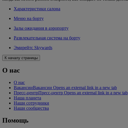
Характеристики салона
Меню на борту
Залы ожидания в аэропорту
Развлекательная система на борту
Эмирейтс Skywards
К началу страницы
О нас
О нас
Вакансии
Вакансии Opens an external link in a new tab
Пресс-центр
Пресс-центр Opens an external link in a new tab
Наша планета
Наши сотрудники
Наши сообщества
Помощь