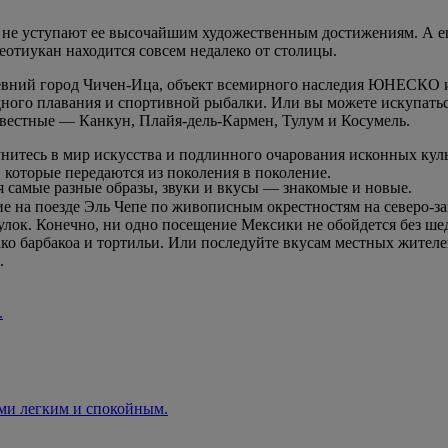
 не уступают ее высочайшим художественным достижениям. А ещ
еотиукан находится совсем недалеко от столицы.
древний город Чичен-Ица, объект всемирного наследия ЮНЕСКО
ного плавания и спортивной рыбалки. Или вы можете искупаться
вестные — Канкун, Плайя-дель-Кармен, Тулум и Косумель.
унитесь в мир искусства и подлинного очарования исконных кул
 которые передаются из поколения в поколение.
я самые разные образы, звуки и вкусы — знакомые и новые.
е на поезде Эль Чепе по живописным окрестностям на северо-за
улок. Конечно, ни одно посещение Мексики не обойдется без ше
 тако барбакоа и тортильи. Или последуйте вкусам местных жите
.
.
ами легким и спокойным.