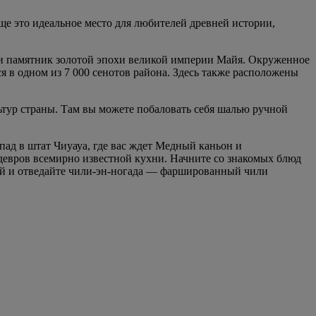
е это идеальное место для любителей древней истории,
 и памятник золотой эпохи великой империи Майя. Окруженное
 в одном из 7 000 сенотов района. Здесь также расположены
ьтур страны. Там вы можете побаловать себя шалью ручной
пад в штат Чиуауа, где вас ждет Медный каньон и
девров всемирно известной кухни. Начните со знакомых блюд
лей и отведайте чили-эн-ногада — фаршированный чили