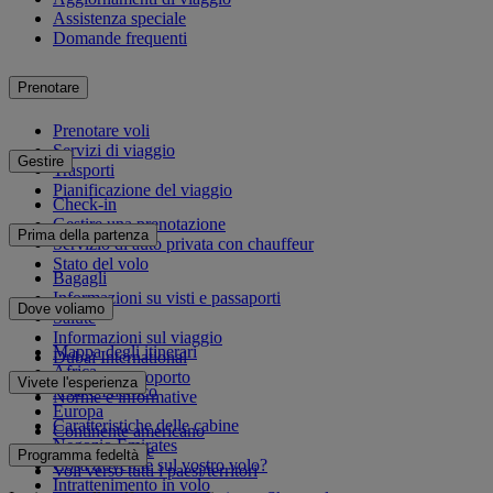
Assistenza speciale
Domande frequenti
Prenotare
Prenotare voli
Servizi di viaggio
Gestire
Trasporti
Pianificazione del viaggio
Check-in
Gestire una prenotazione
Prima della partenza
Servizio di auto privata con chauffeur
Stato del volo
Bagagli
Informazioni su visti e passaporti
Dove voliamo
Salute
Informazioni sul viaggio
Mappa degli itinerari
Dubai International
Africa
Da e per l'aeroporto
Vivete l'esperienza
Asia e Pacifico
Norme e informative
Europa
Caratteristiche delle cabine
Continente americano
Negozio Emirates
Medio Oriente
Programma fedeltà
Cosa troverete sul vostro volo?
Voli verso tutti i paesi/territori
Intrattenimento in volo