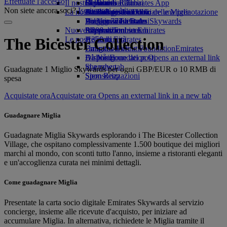
Effettuate l'accesso
Il nostro pianeta
tab
Bevande
Giocattoli
Da Roma a Dubai
Skywards Rail
Cellulare ed Emirates App
Non siete ancora soci?
Iscrivetevi subito
La nostra flotta
Attività per bambini
Attività sostenibili
Da Bologna a Dubai
Strumento di calcolo delle Miglia
Cancellare o modificare una prenotazione
Boeing 777
Politica ambientale
Da Venezia a Dubai
Accesso a Emirates Skywards
Viaggio modificato
Nuove destinazioni
A380 di Emirates
Rapporti ambientali
Skywards+
Informazioni su Emirates
Le nostre comunità
A350 di Emirates
Helsinki
The Bicester Collection
Emirates Executive
Emirates Airline Foundation
Hangzhou
Emirates
Disposizione dei posti
Airline Foundation Opens an external link
Đà Nẵng
in a new tab
Shenzhen
Guadagnate 1 Miglio Skywards per ogni GBP/EUR o 10 RMB di
Sponsorizzazioni
Siem Reap
spesa
Acquistate ora
Acquistate ora Opens an external link in a new tab
Guadagnare Miglia
Guadagnate Miglia Skywards esplorando i The Bicester Collection
Village, che ospitano complessivamente 1.500 boutique dei migliori
marchi al mondo, con sconti tutto l'anno, insieme a ristoranti eleganti
e un'accoglienza curata nei minimi dettagli.
Come guadagnare Miglia
Presentate la carta socio digitale Emirates Skywards al servizio
concierge, insieme alle ricevute d'acquisto, per iniziare ad
accumulare Miglia. In alternativa, richiedete le Miglia tramite il