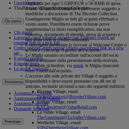
I nostri partner
Skywards per ogni 5 GBP/EUR o 50 RMB di spesa.
The Bicester Village Shopping Collection
Il tasso di cambio è variabile e può essere soggetto a
modifiche a discrezione di The Bicester Collection.
Guadagnerete Miglia su tutti gli acquisti effettuati a
Chi siamo
vostro nome. Potrebbero essere richieste prove
supplementari (a titolo esemplificativo, ma non
Chi siamo
esaustivo, documento di identità, prova di acquisto e
Lavorare con Emirates
Lavorare con Emirates Opens an
dati della carta di credito utilizzata).
external link in a new tab
È necessario presentare le ricevute al Welcome Centre o
Centro notizie
Centro notizie Opens an external link in a new
al Guest Concierge il giorno dell'acquisto.
tab
Le Miglia saranno accreditate sull'account del socio
Il nostro pianeta
entro 4 settimane dalla presentazione della ricevuta.
Il nostro team
È possibile richiedere, via
email
, le Miglia mancanti
Le nostre comunità
entro 3 mesi dall'acquisto.
L'accesso alle suite private dei Village è soggetto a
disponibilità e deve essere prenotato con 48 ore di
Assistenza
anticipo, inviando un'email a uno dei seguenti indirizzi:
Bicester Village, email
Assistenza e Contatti
PartnerServices@BicesterVillage.com
Aggiornamenti di viaggio
Kildare Village, email
Assistenza speciale
KVConcierge@ValueRetail.com
Domande frequenti
La Vallée Village, email
TheApartment@LaValleeVillage.com
Prenotare
Wertheim Village, email
VIP@WertheimVillage.com