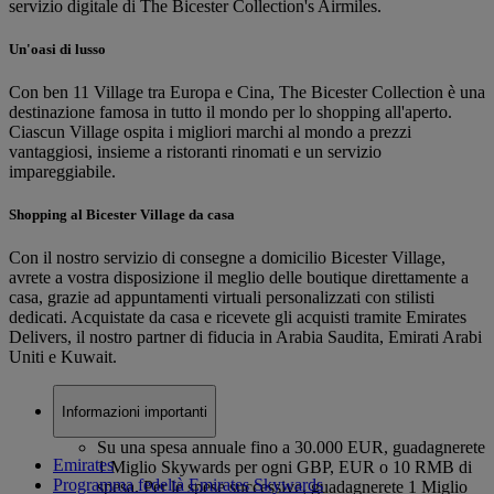
servizio digitale di The Bicester Collection's Airmiles.
Un'oasi di lusso
Con ben 11 Village tra Europa e Cina, The Bicester Collection è una
destinazione famosa in tutto il mondo per lo shopping all'aperto.
Ciascun Village ospita i migliori marchi al mondo a prezzi
vantaggiosi, insieme a ristoranti rinomati e un servizio
impareggiabile.
Shopping al Bicester Village da casa
Con il nostro servizio di consegne a domicilio Bicester Village,
avrete a vostra disposizione il meglio delle boutique direttamente a
casa, grazie ad appuntamenti virtuali personalizzati con stilisti
dedicati. Acquistate da casa e ricevete gli acquisti tramite Emirates
Delivers, il nostro partner di fiducia in Arabia Saudita, Emirati Arabi
Uniti e Kuwait.
Informazioni importanti
Su una spesa annuale fino a 30.000 EUR, guadagnerete
Emirates
1 Miglio Skywards per ogni GBP, EUR o 10 RMB di
Programma fedeltà Emirates Skywards
spesa. Per le spese successive, guadagnerete 1 Miglio