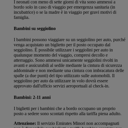
I neonati con meno di sette giorni di vita sono ammessi a
bordo solo in caso di viaggio per emergenza sanitaria (in
incubatrice) o se la madre è in viaggio per gravi motivi di
famiglia.
Bambini su seggiolino
I bambini possono viaggiare su un seggiolino per auto, purché
venga acquistato un biglietto per il posto occupato dal
seggiolino. È possibile utilizzare i seggiolini per auto in
qualunque momento del viaggio, compresi decollo e
atterraggio. Sono ammessi unicamente seggiolini rivolti in
avanti e assicurabili al sedile mediante la cintura di sicurezza
addominale e non mediante una cintura con imbracatura delle
spalle (a due punti) del tipo utilizzato sulle automobili. Il
seggiolino per auto da utilizzare in volo dovrà essere
approvato dall'ufficio servizi aeroportuali al check-in.
Bambini: 2-11 anni
I biglietti per i bambini che a bordo occupano un proprio
posto a sedere sono scontati rispetto alla tariffa piena adulto.
Attenzione:
Il servizio Emirates Minori non accompagnati