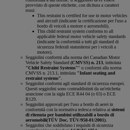
provvisto di queste etichette, con dicitura a caratteri
rossi:
This restraint is certified for use in motor vehicles
and aircraft (indicante la certificazione per l'uso a
bordo di veicoli a motore e aeromobili).
This child restraint system conforms to all
applicable federal motor vehicle safety standards
(indicante la conformità a tutti gli standard di
sicurezza federali statunitensi per i veicoli a
motore).
Seggiolini conformi alla norma dei Canadian Motor
Vehicle Safety Standard
(CMVSS) n. 213
, intitolata
"Child Restraint Systems"
" o conformi alla norma
CMVSS n. 213.1, intitolata
"Infant seating and
restraint systems"
.
Seggiolini conformi agli standard di sicurezza europei.
Questi seggiolini sono contraddistinti da un'etichetta
arancione con la sigla ECE R44 04 (o 03) o ECE
R129.
Seggiolini approvati per l'uso a bordo di aerei in
conformità con la normativa tedesca relativa ai
sistemi
di ritenuta per bambini utilizzabili a bordo di
aeromobili
(TÜV Doc. TÜV/958-01/2001)
.
Seggiolini che soddisfano i requisiti di sicurezza