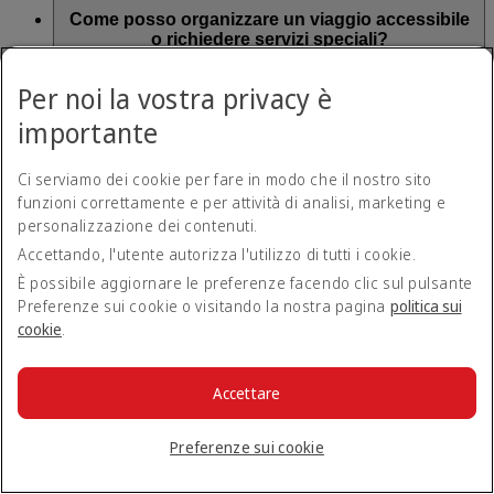
Come posso organizzare un viaggio accessibile
o richiedere servizi speciali?
Per noi la vostra privacy è
Contattate l'
ufficio Emirates locale
e faremo il possibile per
Tornare all'inizio
soddisfare le vostre esigenze.
importante
Viaggi accessibili
Ci serviamo dei cookie per fare in modo che il nostro sito
funzioni correttamente e per attività di analisi, marketing e
personalizzazione dei contenuti.
Viaggi accessibili
Accettando, l'utente autorizza l'utilizzo di tutti i cookie.
È possibile aggiornare le preferenze facendo clic sul pulsante
Per maggiori informazioni sui Viaggi accessibili, consultate
Preferenze sui cookie o visitando la nostra pagina
politica sui
questa pagina
.
cookie
.
Tornare a Tutti gli argomenti
Tornare all'inizio
Tutti gli argomenti delle Domande
Accettare
frequenti
Preferenze sui cookie
Informazioni su Emirates
In aeroporto