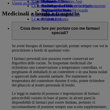
Il nostro pianeta
tab
Bevande
Giocattoli
Da Roma a Dubai
Skywards Rail
Cellulare ed Emirates App
Viaggi accessibili
La nostra flotta
Attività per bambini
Attività sostenibili
Da Bologna a Dubai
Strumento di calcolo delle Miglia
Cancellare o modificare una prenotazione
Boeing 777
Politica ambientale
Da Venezia a Dubai
Accesso a Emirates Skywards
Viaggio modificato
Medicinali a bordo e trasporto
Nuove destinazioni
A380 di Emirates
Rapporti ambientali
Skywards+
Informazioni su Emirates
Le nostre comunità
A350 di Emirates
Helsinki
Emirates Executive
Emirates Airline Foundation
Hangzhou
Emirates
Disposizione dei posti
Airline Foundation Opens an external link
Đà Nẵng
Cosa devo fare per portare con me farmaci
in a new tab
Shenzhen
speciali?
Sponsorizzazioni
Siem Reap
Se avete bisogno di farmaci speciali, portate sempre con voi la
prescrizione a bordo di qualsiasi volo.
I farmaci personali non possono essere conservati nei
frigoriferi delle cucine. Se trasportate medicinali che
richiedono una conservazione a temperatura controllata, vi
preghiamo di imballarli in un contenitore o in una busta isolati
e approvati dalle autorità sanitarie. Per mantenere la
temperatura del contenitore durante il volo, potete richiedere
del ghiaccio al nostro personale di bordo.
Le leggi in materia di possesso e importazione di farmaci
prescrivibili variano in base al paese; in alcuni paesi la
disponibilità di farmaci può essere limitata, pertanto vi
raccomandiamo di portarne sempre una scorta supplementare.