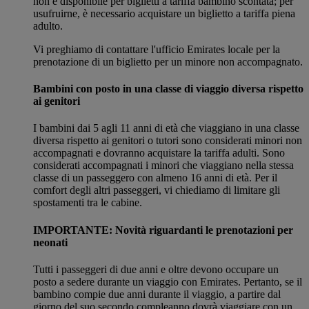
non è disponibile per biglietti a tariffa bambino scontata; per
usufruirne, è necessario acquistare un biglietto a tariffa piena
adulto.
Vi preghiamo di contattare l'ufficio Emirates locale per la
prenotazione di un biglietto per un minore non accompagnato.
Bambini con posto in una classe di viaggio diversa rispetto
ai genitori
I bambini dai 5 agli 11 anni di età che viaggiano in una classe
diversa rispetto ai genitori o tutori sono considerati minori non
accompagnati e dovranno acquistare la tariffa adulti. Sono
considerati accompagnati i minori che viaggiano nella stessa
classe di un passeggero con almeno 16 anni di età. Per il
comfort degli altri passeggeri, vi chiediamo di limitare gli
spostamenti tra le cabine.
IMPORTANTE: Novità riguardanti le prenotazioni per
neonati
Tutti i passeggeri di due anni e oltre devono occupare un
posto a sedere durante un viaggio con Emirates. Pertanto, se il
bambino compie due anni durante il viaggio, a partire dal
giorno del suo secondo compleanno dovrà viaggiare con un