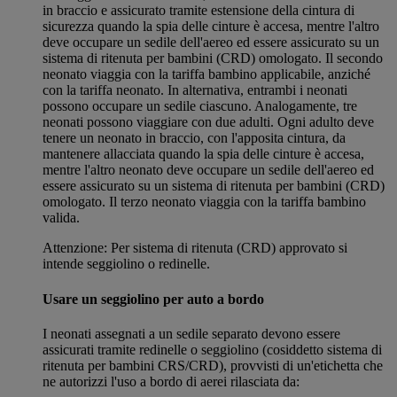
in braccio e assicurato tramite estensione della cintura di
sicurezza quando la spia delle cinture è accesa, mentre l'altro
deve occupare un sedile dell'aereo ed essere assicurato su un
sistema di ritenuta per bambini (CRD) omologato. Il secondo
neonato viaggia con la tariffa bambino applicabile, anziché
con la tariffa neonato. In alternativa, entrambi i neonati
possono occupare un sedile ciascuno. Analogamente, tre
neonati possono viaggiare con due adulti. Ogni adulto deve
tenere un neonato in braccio, con l'apposita cintura, da
mantenere allacciata quando la spia delle cinture è accesa,
mentre l'altro neonato deve occupare un sedile dell'aereo ed
essere assicurato su un sistema di ritenuta per bambini (CRD)
omologato. Il terzo neonato viaggia con la tariffa bambino
valida.
Attenzione: Per sistema di ritenuta (CRD) approvato si
intende seggiolino o redinelle.
Usare un seggiolino per auto a bordo
I neonati assegnati a un sedile separato devono essere
assicurati tramite redinelle o seggiolino (cosiddetto sistema di
ritenuta per bambini CRS/CRD), provvisti di un'etichetta che
ne autorizzi l'uso a bordo di aerei rilasciata da: