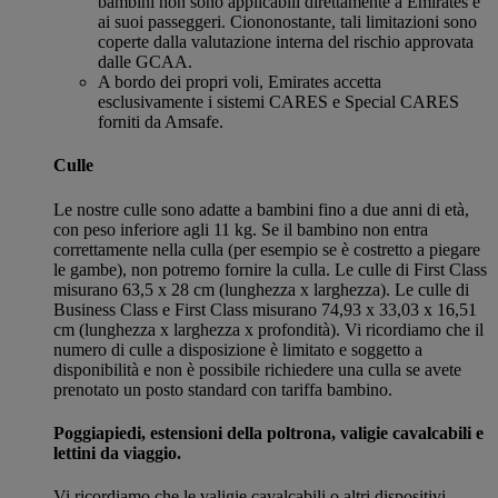
bambini non sono applicabili direttamente a Emirates e
ai suoi passeggeri. Ciononostante, tali limitazioni sono
coperte dalla valutazione interna del rischio approvata
dalle GCAA.
A bordo dei propri voli, Emirates accetta
esclusivamente i sistemi CARES e Special CARES
forniti da Amsafe.
Culle
Le nostre culle sono adatte a bambini fino a due anni di età,
con peso inferiore agli 11 kg. Se il bambino non entra
correttamente nella culla (per esempio se è costretto a piegare
le gambe), non potremo fornire la culla. Le culle di First Class
misurano 63,5 x 28 cm (lunghezza x larghezza). Le culle di
Business Class e First Class misurano 74,93 x 33,03 x 16,51
cm (lunghezza x larghezza x profondità). Vi ricordiamo che il
numero di culle a disposizione è limitato e soggetto a
disponibilità e non è possibile richiedere una culla se avete
prenotato un posto standard con tariffa bambino.
Poggiapiedi, estensioni della poltrona, valigie cavalcabili e
lettini da viaggio.
Vi ricordiamo che le valigie cavalcabili o altri dispositivi