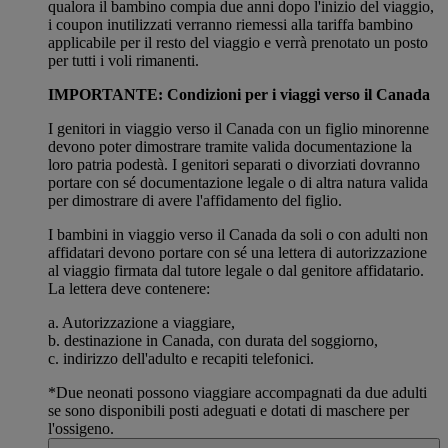
qualora il bambino compia due anni dopo l'inizio del viaggio,
i coupon inutilizzati verranno riemessi alla tariffa bambino
applicabile per il resto del viaggio e verrà prenotato un posto
per tutti i voli rimanenti.
IMPORTANTE: Condizioni per i viaggi verso il Canada
I genitori in viaggio verso il Canada con un figlio minorenne
devono poter dimostrare tramite valida documentazione la
loro patria podestà. I genitori separati o divorziati dovranno
portare con sé documentazione legale o di altra natura valida
per dimostrare di avere l'affidamento del figlio.
I bambini in viaggio verso il Canada da soli o con adulti non
affidatari devono portare con sé una lettera di autorizzazione
al viaggio firmata dal tutore legale o dal genitore affidatario.
La lettera deve contenere:
a. Autorizzazione a viaggiare,
b. destinazione in Canada, con durata del soggiorno,
c. indirizzo dell'adulto e recapiti telefonici.
*Due neonati possono viaggiare accompagnati da due adulti
se sono disponibili posti adeguati e dotati di maschere per
l'ossigeno.