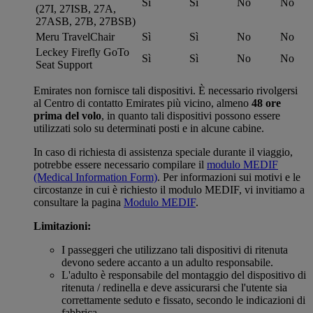
Sì
Sì
No
No
(27I, 27ISB, 27A,
27ASB, 27B, 27BSB)
Meru TravelChair
Sì
Sì
No
No
Leckey Firefly GoTo
Sì
Sì
No
No
Seat Support
Emirates non fornisce tali dispositivi. È necessario rivolgersi
al Centro di contatto Emirates più vicino, almeno
48 ore
prima del volo
, in quanto tali dispositivi possono essere
utilizzati solo su determinati posti e in alcune cabine.
In caso di richiesta di assistenza speciale durante il viaggio,
potrebbe essere necessario compilare il
modulo MEDIF
(Medical Information Form)
. Per informazioni sui motivi e le
circostanze in cui è richiesto il modulo MEDIF, vi invitiamo a
consultare la pagina
Modulo MEDIF
.
Limitazioni:
I passeggeri che utilizzano tali dispositivi di ritenuta
devono sedere accanto a un adulto responsabile.
L'adulto è responsabile del montaggio del dispositivo di
ritenuta / redinella e deve assicurarsi che l'utente sia
correttamente seduto e fissato, secondo le indicazioni di
fabbrica.