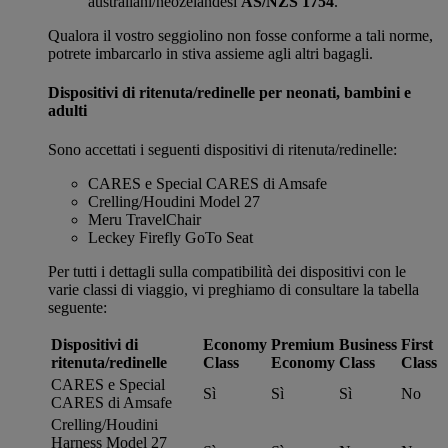
australiani/neozelandesi
AS/NZS 1754
.
Qualora il vostro seggiolino non fosse conforme a tali norme,
potrete imbarcarlo in stiva assieme agli altri bagagli.
Dispositivi di ritenuta/redinelle per neonati, bambini e
adulti
Sono accettati i seguenti dispositivi di ritenuta/redinelle:
CARES e Special CARES di Amsafe
Crelling/Houdini Model 27
Meru TravelChair
Leckey Firefly GoTo Seat
Per tutti i dettagli sulla compatibilità dei dispositivi con le
varie classi di viaggio, vi preghiamo di consultare la tabella
seguente:
Dispositivi di
Economy
Premium
Business
First
ritenuta/redinelle
Class
Economy
Class
Class
CARES e Special
Sì
Sì
Sì
No
CARES di Amsafe
Crelling/Houdini
Harness Model 27