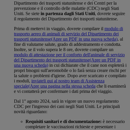
Dipartimento dei trasporti statunitense e dei Centri per la
prevenzione e il controllo delle malattie (CDC) negli Stati
Uniti. Se siete
in partenza dagli Stati Uniti
, dovrete seguire
il regolamento del Dipartimento dei trasporti statunitense.
Prima di mettervi in viaggio, dovrete compilare il
modulo di
trasporto aereo di animali di servizio del Dipartimento dei
trasporti statunitense
(Apre un PDF in una nuova scheda)
, al
fine di valutarne salute, grado di addestramento e condotta.
Inoltre, se il volo supera le 8 ore, dovrete compilare un
modulo di attestazione per il conforto dell'animale di servizio
del Dipartimento dei trasporti statunitense
(Apre un PDF in
una nuova scheda)
in cui dichiarate che il cane non espleterà i
propri bisogni sull'aeromobile o lo farà senza creare rischi per
la salute o problemi d'igiene. Dopo aver scaricato e compilato
i moduli,
inviateli qui al nostro team di Assistenza
speciale
(Apre una pagina nella stessa scheda
che li esaminerà
e vi contatterà per confermare i dati prima del viaggio.
Dal 1° agosto 2024, sarà in vigore un nuovo regolamento
CDC per l'ingresso dei cani negli Stati Uniti. Le principali
novità riguardano:
Requisiti sanitari e di documentazione:
è necessario
completare le vaccinazioni richieste e presentare i