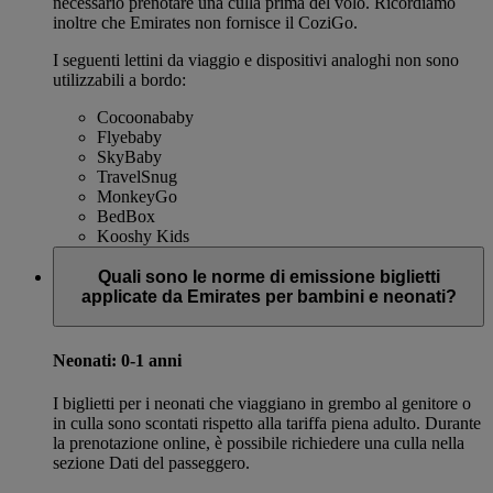
necessario prenotare una culla prima del volo. Ricordiamo
inoltre che Emirates non fornisce il CoziGo.
I seguenti lettini da viaggio e dispositivi analoghi non sono
utilizzabili a bordo:
Cocoonababy
Flyebaby
SkyBaby
TravelSnug
MonkeyGo
BedBox
Kooshy Kids
Quali sono le norme di emissione biglietti
applicate da Emirates per bambini e neonati?
Neonati: 0-1 anni
I biglietti per i neonati che viaggiano in grembo al genitore o
in culla sono scontati rispetto alla tariffa piena adulto. Durante
la prenotazione online, è possibile richiedere una culla nella
sezione Dati del passeggero.